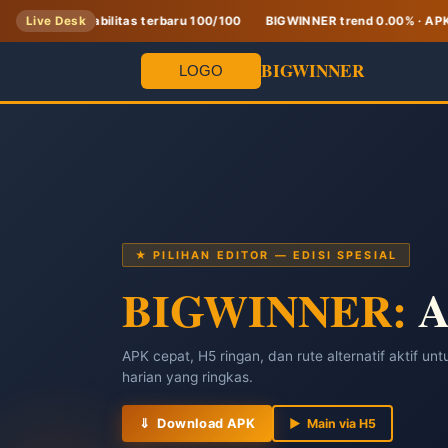
saat
Live Desk
Stabilitas terbaru 100/100
BIGWINNER trend 0.00% · APK firs
BIGWINNER
★ PILIHAN EDITOR — EDISI SPESIAL
BIGWINNER:
A
APK cepat, H5 ringan, dan rute alternatif aktif un
harian yang ringkas.
⇓ Download APK
▶ Main via H5