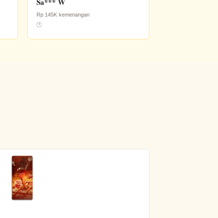
Sa*** W
Rp 145K
kemenangan
🕐