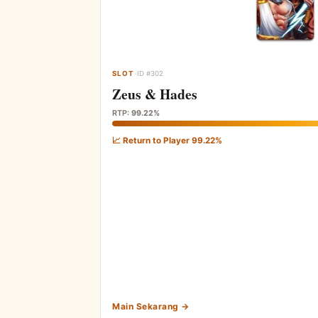
·
SLOT
ID #302
Zeus & Hades
RTP:
99.22%
📈 Return to Player 99.22%
Main Sekarang →