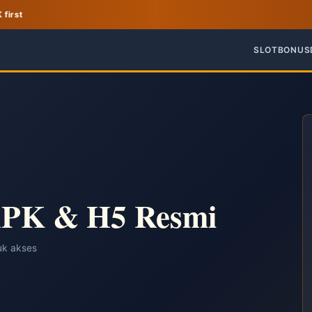
t
SLOT
BONUS
PK & H5 Resmi
tuk akses