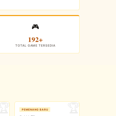
🎮
192+
TOTAL GAME TERSEDIA
PEMENANG BARU