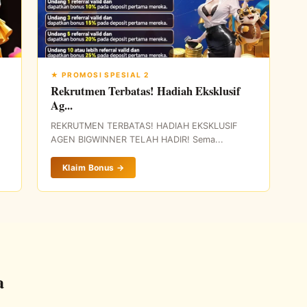
★ PROMOSI SPESIAL 2
Rekrutmen Terbatas! Hadiah Eksklusif
Ag...
REKRUTMEN TERBATAS! HADIAH EKSKLUSIF
AGEN BIGWINNER TELAH HADIR! Sema...
Klaim Bonus →
a