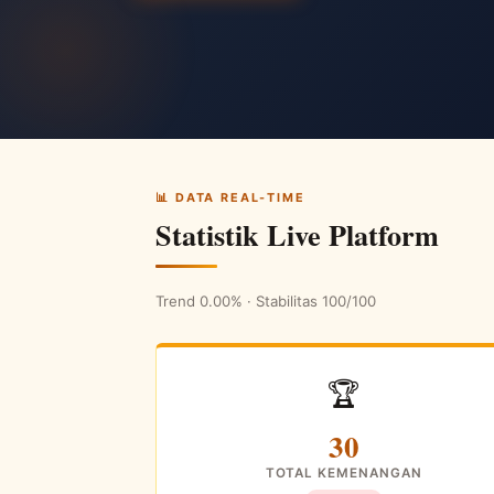
📊 DATA REAL-TIME
Statistik Live Platform
Trend 0.00% · Stabilitas 100/100
🏆
30
TOTAL KEMENANGAN