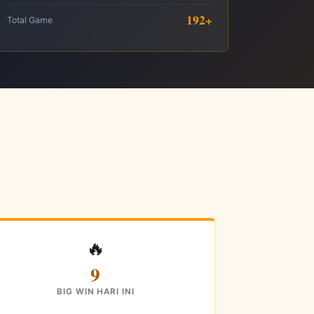
192+
Total Game
🔥
9
BIG WIN HARI INI