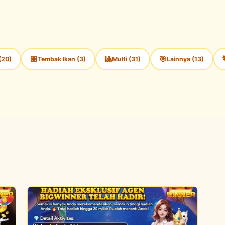
🏽
🎱
🎯
(20)
Tembak Ikan (3)
Multi (31)
Lainnya (13)