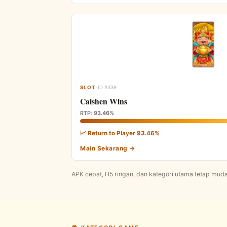
·
SLOT
ID #339
Caishen Wins
RTP:
93.46%
📈 Return to Player 93.46%
Main Sekarang →
APK cepat, H5 ringan, dan kategori utama tetap mudah