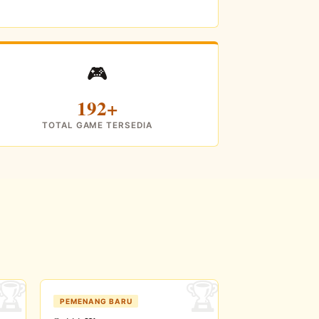
🎮
192+
TOTAL GAME TERSEDIA
PEMENANG BARU