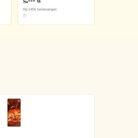
Sa*** W
Rp 145K
kemenangan
🕐