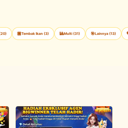
🏽
🎱
🎯
(20)
Tembak Ikan (3)
Multi (31)
Lainnya (13)