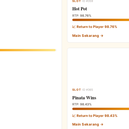
·
SLOT
ID #359
Hot Pot
RTP:
98.76%
📈 Return to Player 98.76%
Main Sekarang →
·
SLOT
ID #365
Pinata Wins
RTP:
98.43%
📈 Return to Player 98.43%
Main Sekarang →