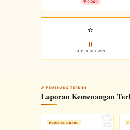
▼ 0.00%
⭐
0
SUPER BIG WIN
🎉 PEMENANG TERKINI
Laporan Kemenangan Ter
PEMENANG BARU
P