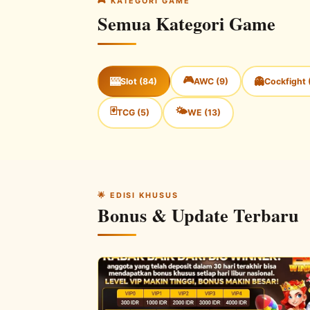
🎮 KATEGORI GAME
Semua Kategori Game
🎮
🎰
👻
Slot (84)
AWC (9)
Cockfight 
🃏
🌤
TCG (5)
WE (13)
🌟 EDISI KHUSUS
Bonus & Update Terbaru