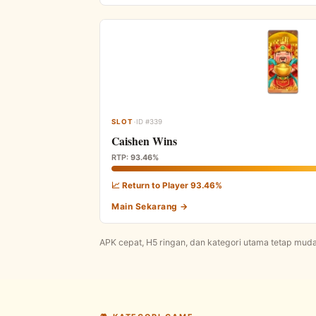
·
SLOT
ID #339
Caishen Wins
RTP:
93.46%
📈 Return to Player 93.46%
Main Sekarang →
APK cepat, H5 ringan, dan kategori utama tetap mudah