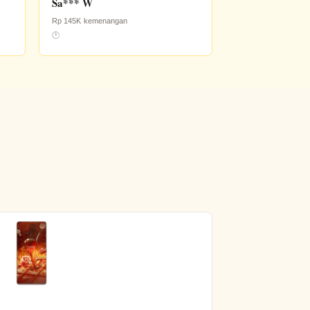
Sa*** W
Rp 145K
kemenangan
🕐