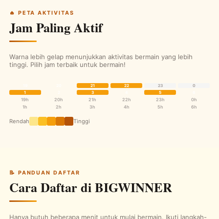
🔥 PETA AKTIVITAS
Jam Paling Aktif
Warna lebih gelap menunjukkan aktivitas bermain yang lebih
tinggi. Pilih jam terbaik untuk bermain!
19
20
21
22
23
0
1
2
3
4
5
6
19h
20h
21h
22h
23h
0h
1h
2h
3h
4h
5h
6h
Rendah
Tinggi
📝 PANDUAN DAFTAR
Cara Daftar di BIGWINNER
Hanya butuh beberapa menit untuk mulai bermain. Ikuti langkah-