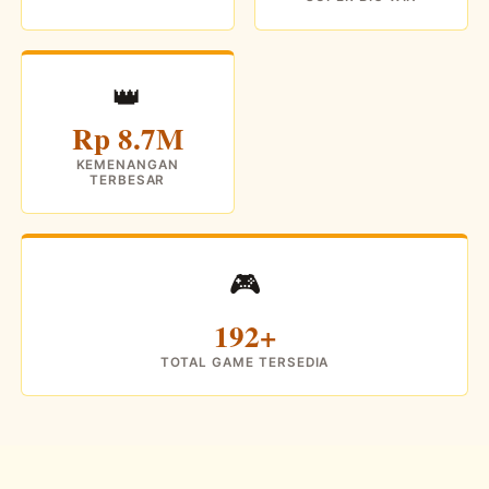
👑
Rp 8.7M
KEMENANGAN
TERBESAR
🎮
192+
TOTAL GAME TERSEDIA