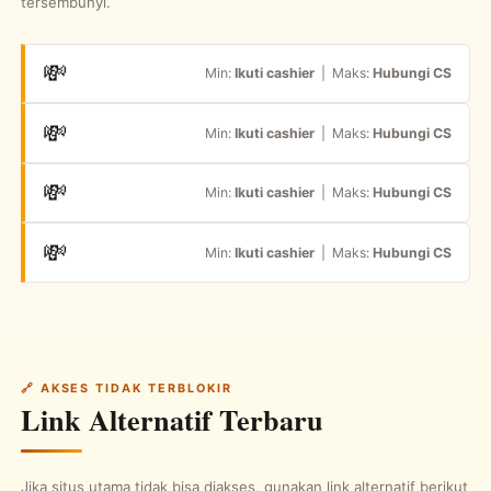
tersembunyi.
💸
Min:
Ikuti cashier
| Maks:
Hubungi CS
💸
Min:
Ikuti cashier
| Maks:
Hubungi CS
💸
Min:
Ikuti cashier
| Maks:
Hubungi CS
💸
Min:
Ikuti cashier
| Maks:
Hubungi CS
🔗 AKSES TIDAK TERBLOKIR
Link Alternatif Terbaru
Jika situs utama tidak bisa diakses, gunakan link alternatif berikut