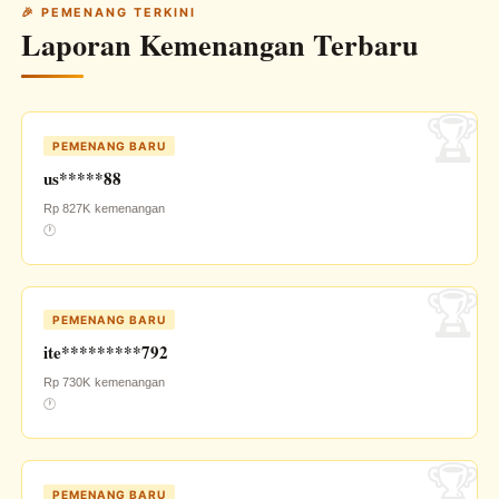
🎉 PEMENANG TERKINI
Laporan Kemenangan Terbaru
PEMENANG BARU
us*****88
Rp 827K
kemenangan
🕐
PEMENANG BARU
ite*********792
Rp 730K
kemenangan
🕐
PEMENANG BARU