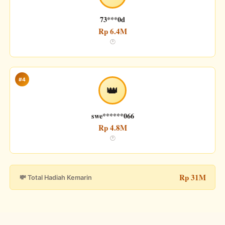
73***0d
Rp 6.4M
🕐
#4
👑
swe******066
Rp 4.8M
🕐
Rp 31M
💸 Total Hadiah Kemarin