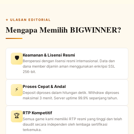
⭐ ULASAN EDITORIAL
Mengapa Memilih BIGWINNER?
Keamanan & Lisensi Resmi
🛡
Beroperasi dengan lisensi resmi internasional. Data dan
dana member dijamin aman menggunakan enkripsi SSL
256-bit.
Proses Cepat & Andal
⚡
Deposit diproses dalam hitungan detik. Withdraw diproses
maksimal 3 menit. Server uptime 99.9% sepanjang tahun.
RTP Kompetitif
🏆
Semua game kami memiliki RTP resmi yang tinggi dan telah
diaudit secara independen oleh lembaga sertifikasi
terkemuka.