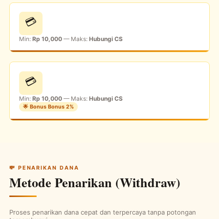
💳
Min:
Rp 10,000
— Maks:
Hubungi CS
💳
Min:
Rp 10,000
— Maks:
Hubungi CS
🌟 Bonus Bonus 2%
💸 PENARIKAN DANA
Metode Penarikan (Withdraw)
Proses penarikan dana cepat dan terpercaya tanpa potongan