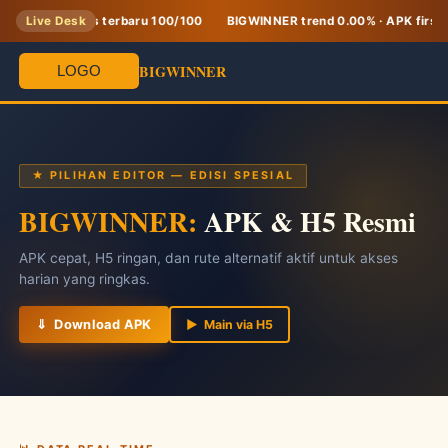
Stabilitas terbaru 100/100
Live Desk
BIGWINNER trend 0.00% · APK first
BIGWINNER
★ PILIHAN EDITOR — EDISI SPESIAL
BIGWINNER:
APK & H5 Resmi
APK cepat, H5 ringan, dan rute alternatif aktif untuk akses
harian yang ringkas.
⇓ Download APK
▶ Main via H5