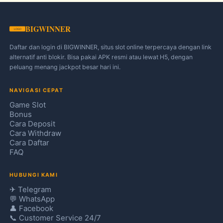
BIGWINNER
Daftar dan login di BIGWINNER, situs slot online terpercaya dengan link
alternatif anti blokir. Bisa pakai APK resmi atau lewat H5, dengan
peluang menang jackpot besar hari ini.
NAVIGASI CEPAT
Game Slot
Bonus
Cara Deposit
Cara Withdraw
Cara Daftar
FAQ
HUBUNGI KAMI
✈ Telegram
💬 WhatsApp
👤 Facebook
📞 Customer Service 24/7