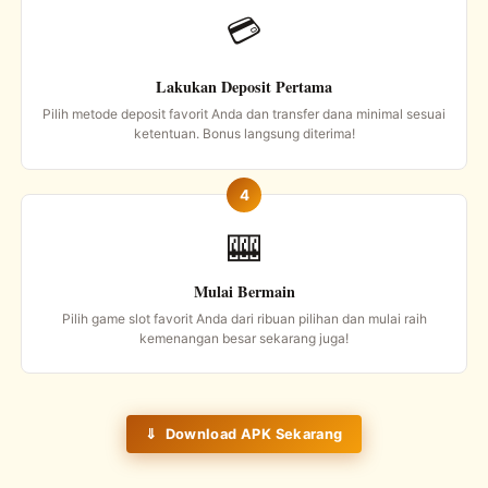
💳
Lakukan Deposit Pertama
Pilih metode deposit favorit Anda dan transfer dana minimal sesuai
ketentuan. Bonus langsung diterima!
🎰
Mulai Bermain
Pilih game slot favorit Anda dari ribuan pilihan dan mulai raih
kemenangan besar sekarang juga!
⇓ Download APK Sekarang