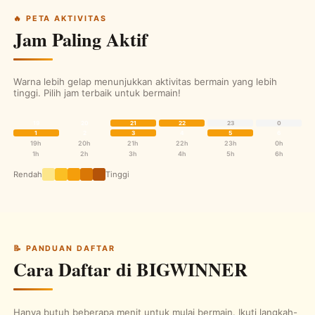
🔥 PETA AKTIVITAS
Jam Paling Aktif
Warna lebih gelap menunjukkan aktivitas bermain yang lebih
tinggi. Pilih jam terbaik untuk bermain!
19
20
21
22
23
0
1
2
3
4
5
6
19h
20h
21h
22h
23h
0h
1h
2h
3h
4h
5h
6h
Rendah
Tinggi
📝 PANDUAN DAFTAR
Cara Daftar di BIGWINNER
Hanya butuh beberapa menit untuk mulai bermain. Ikuti langkah-