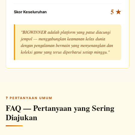
5 ★
Skor Keseluruhan
"BIGWINNER adalah platform yang patut diacungi
jempol — menggabungkan keamanan kelas dunia
dengan pengalaman bermain yang menyenangkan dan
koleksi game yang terus diperbarui setiap minggu."
❓ PERTANYAAN UMUM
FAQ — Pertanyaan yang Sering
Diajukan