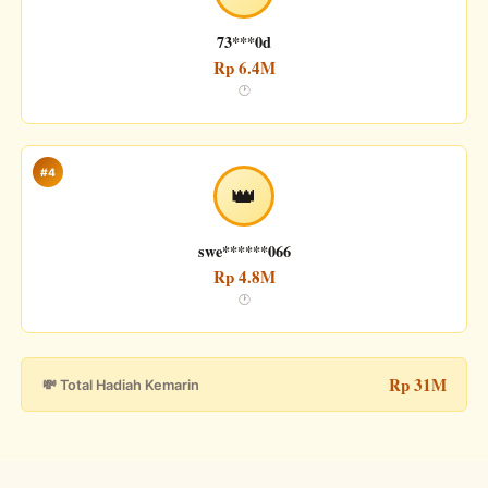
73***0d
Rp 6.4M
🕐
#4
👑
swe******066
Rp 4.8M
🕐
Rp 31M
💸 Total Hadiah Kemarin