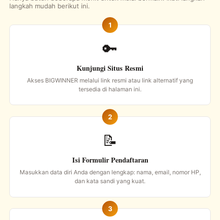
langkah mudah berikut ini.
🔑
Kunjungi Situs Resmi
Akses BIGWINNER melalui link resmi atau link alternatif yang
tersedia di halaman ini.
📝
Isi Formulir Pendaftaran
Masukkan data diri Anda dengan lengkap: nama, email, nomor HP,
dan kata sandi yang kuat.