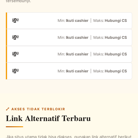
tersembunyi.
💸
Min:
Ikuti cashier
| Maks:
Hubungi CS
💸
Min:
Ikuti cashier
| Maks:
Hubungi CS
💸
Min:
Ikuti cashier
| Maks:
Hubungi CS
💸
Min:
Ikuti cashier
| Maks:
Hubungi CS
🔗 AKSES TIDAK TERBLOKIR
Link Alternatif Terbaru
Jika situs utama tidak bisa diakses, gunakan link alternatif berikut