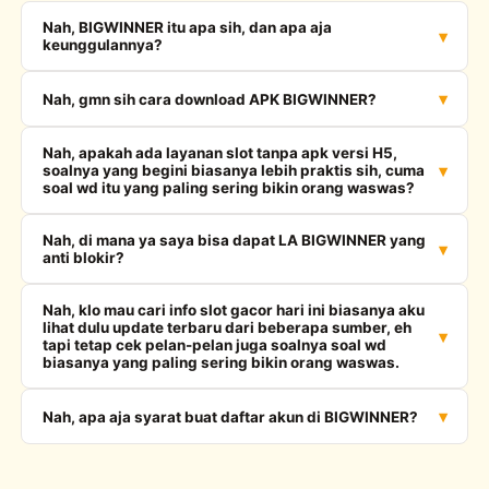
Nah, BIGWINNER itu apa sih, dan apa aja
keunggulannya?
Nah, gmn sih cara download APK BIGWINNER?
Nah, apakah ada layanan slot tanpa apk versi H5,
soalnya yang begini biasanya lebih praktis sih, cuma
soal wd itu yang paling sering bikin orang waswas?
Nah, di mana ya saya bisa dapat LA BIGWINNER yang
anti blokir?
Nah, klo mau cari info slot gacor hari ini biasanya aku
lihat dulu update terbaru dari beberapa sumber, eh
tapi tetap cek pelan-pelan juga soalnya soal wd
biasanya yang paling sering bikin orang waswas.
Nah, apa aja syarat buat daftar akun di BIGWINNER?