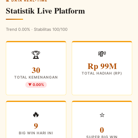
📊 DATA REAL-TIME
Statistik Live Platform
Trend 0.00% · Stabilitas 100/100
💸
🏆
Rp 99M
30
TOTAL HADIAH (RP)
TOTAL KEMENANGAN
▼ 0.00%
🔥
⭐
9
0
BIG WIN HARI INI
SUPER BIG WIN