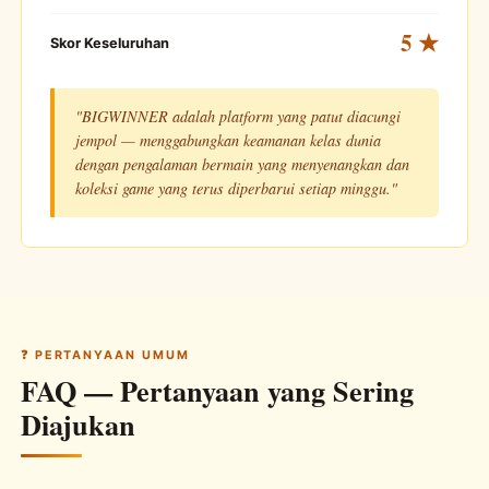
5 ★
Skor Keseluruhan
"BIGWINNER adalah platform yang patut diacungi
jempol — menggabungkan keamanan kelas dunia
dengan pengalaman bermain yang menyenangkan dan
koleksi game yang terus diperbarui setiap minggu."
❓ PERTANYAAN UMUM
FAQ — Pertanyaan yang Sering
Diajukan