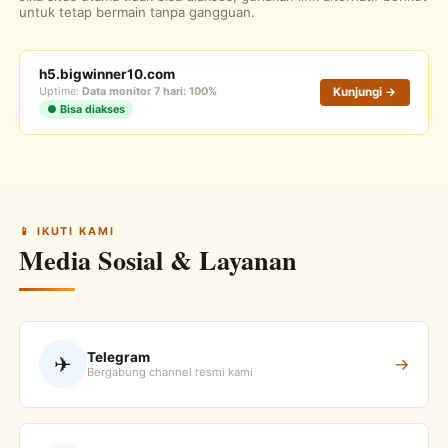
untuk tetap bermain tanpa gangguan.
h5.bigwinner10.com
Uptime:
Data monitor 7 hari: 100%
Kunjungi →
● Bisa diakses
📱 IKUTI KAMI
Media Sosial & Layanan
Telegram
✈
→
Bergabung channel resmi kami