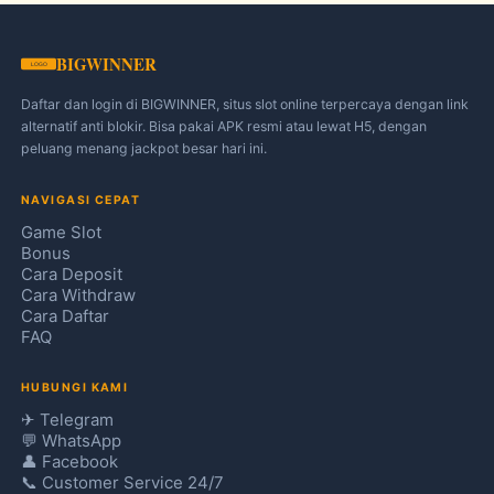
BIGWINNER
Daftar dan login di BIGWINNER, situs slot online terpercaya dengan link
alternatif anti blokir. Bisa pakai APK resmi atau lewat H5, dengan
peluang menang jackpot besar hari ini.
NAVIGASI CEPAT
Game Slot
Bonus
Cara Deposit
Cara Withdraw
Cara Daftar
FAQ
HUBUNGI KAMI
✈ Telegram
💬 WhatsApp
👤 Facebook
📞 Customer Service 24/7