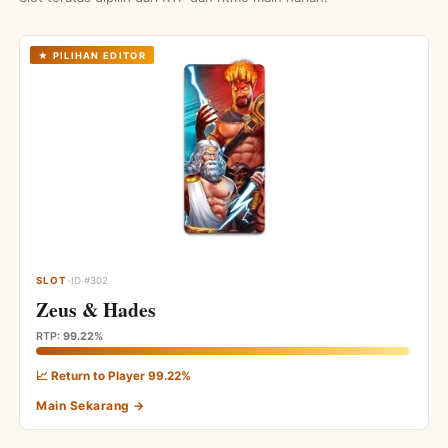
★ PILIHAN EDITOR
·
SLOT
ID #302
Zeus & Hades
RTP:
99.22%
📈 Return to Player 99.22%
Main Sekarang →