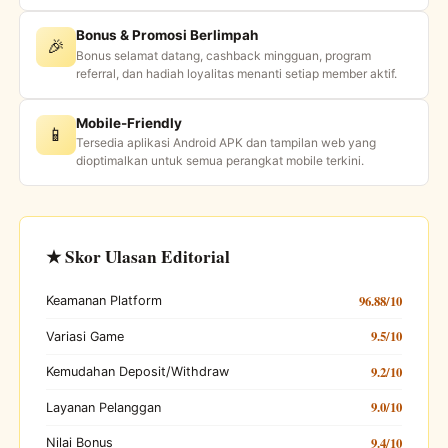
Bonus & Promosi Berlimpah
🎉
Bonus selamat datang, cashback mingguan, program
referral, dan hadiah loyalitas menanti setiap member aktif.
Mobile-Friendly
📱
Tersedia aplikasi Android APK dan tampilan web yang
dioptimalkan untuk semua perangkat mobile terkini.
★ Skor Ulasan Editorial
96.88/10
Keamanan Platform
9.5/10
Variasi Game
9.2/10
Kemudahan Deposit/Withdraw
9.0/10
Layanan Pelanggan
9.4/10
Nilai Bonus