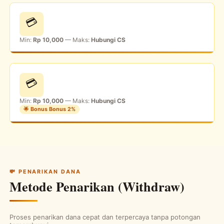
💳
Min:
Rp 10,000
— Maks:
Hubungi CS
💳
Min:
Rp 10,000
— Maks:
Hubungi CS
🌟 Bonus Bonus 2%
💸 PENARIKAN DANA
Metode Penarikan (Withdraw)
Proses penarikan dana cepat dan terpercaya tanpa potongan