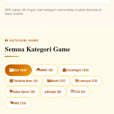
APK cepat, H5 ringan, dan kategori utama tetap mudah dipindai di
layar mobile.
🎮 KATEGORI GAME
Semua Kategori Game
🎮
🎰
👻
Slot (84)
AWC (9)
Cockfight (20)
🏽
🎱
🎯
Tembak Ikan (3)
Multi (31)
Lainnya (13)
⚽
🃏
♠
Saba Sport (6)
Single (8)
TCG (5)
🌤
WE (13)