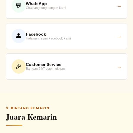
WhatsApp
💬
→
Chat langsung dengan kami
Facebook
👤
→
Halaman resmi Facebook kami
Customer Service
🎉
→
Bantuan 24/7 siap melayani
🏅 BINTANG KEMARIN
Juara Kemarin