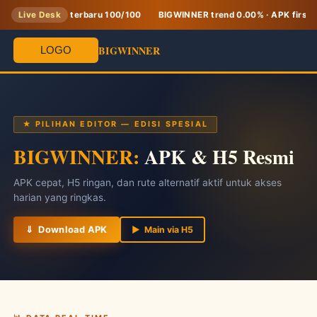
Stabilitas terbaru 100/100
Live Desk
BIGWINNER trend 0.00% · APK first
BIGWINNER
★ PILIHAN EDITOR — EDISI SPESIAL
BIGWINNER:
APK & H5 Resmi
APK cepat, H5 ringan, dan rute alternatif aktif untuk akses
harian yang ringkas.
⇓ Download APK
▶ Main via H5