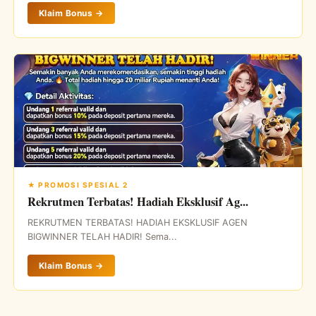
Klaim Bonus →
★ PROMOSI SPESIAL 2
Rekrutmen Terbatas! Hadiah Eksklusif Ag...
REKRUTMEN TERBATAS! HADIAH EKSKLUSIF AGEN
BIGWINNER TELAH HADIR! Sema...
Klaim Bonus →