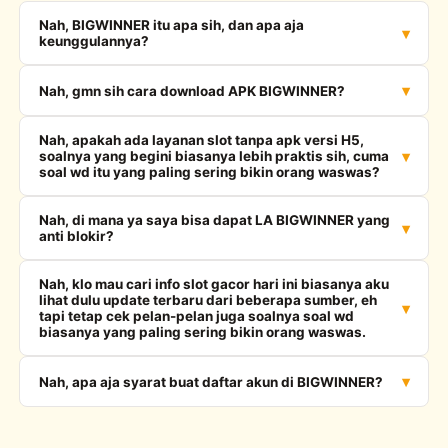
Nah, BIGWINNER itu apa sih, dan apa aja
keunggulannya?
Nah, gmn sih cara download APK BIGWINNER?
Nah, apakah ada layanan slot tanpa apk versi H5,
soalnya yang begini biasanya lebih praktis sih, cuma
soal wd itu yang paling sering bikin orang waswas?
Nah, di mana ya saya bisa dapat LA BIGWINNER yang
anti blokir?
Nah, klo mau cari info slot gacor hari ini biasanya aku
lihat dulu update terbaru dari beberapa sumber, eh
tapi tetap cek pelan-pelan juga soalnya soal wd
biasanya yang paling sering bikin orang waswas.
Nah, apa aja syarat buat daftar akun di BIGWINNER?