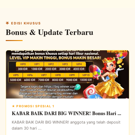
🌟 EDISI KHUSUS
Bonus & Update Terbaru
★ PROMOSI SPESIAL 1
KABAR BAIK DARI BIG WINNER! Bonus Hari ...
KABAR BAIK DARI BIG WINNER! anggota yang telah deposit
dalam 30 hari ...