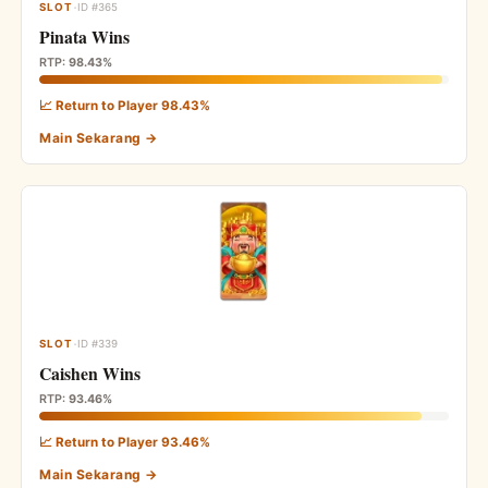
·
SLOT
ID #365
Pinata Wins
RTP:
98.43%
📈 Return to Player 98.43%
Main Sekarang →
·
SLOT
ID #339
Caishen Wins
RTP:
93.46%
📈 Return to Player 93.46%
Main Sekarang →