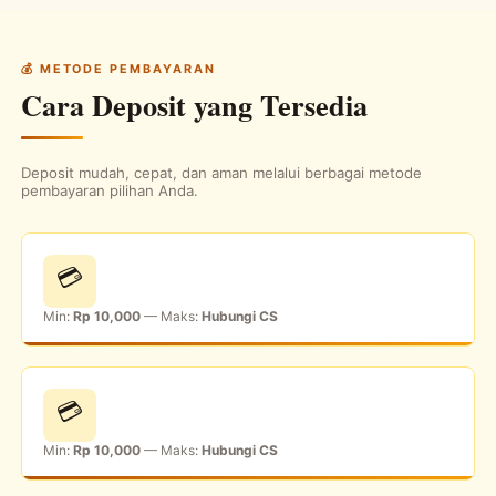
💰 METODE PEMBAYARAN
Cara Deposit yang Tersedia
Deposit mudah, cepat, dan aman melalui berbagai metode
pembayaran pilihan Anda.
💳
Min:
Rp 10,000
— Maks:
Hubungi CS
💳
Min:
Rp 10,000
— Maks:
Hubungi CS