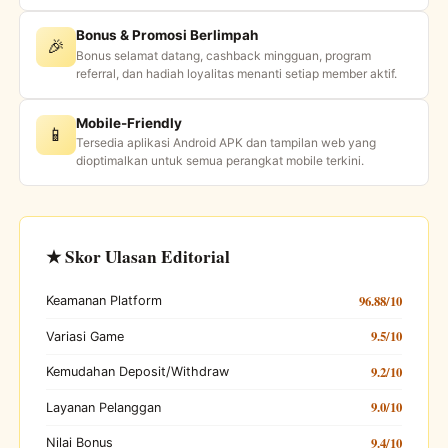
Bonus & Promosi Berlimpah
🎉
Bonus selamat datang, cashback mingguan, program
referral, dan hadiah loyalitas menanti setiap member aktif.
Mobile-Friendly
📱
Tersedia aplikasi Android APK dan tampilan web yang
dioptimalkan untuk semua perangkat mobile terkini.
★ Skor Ulasan Editorial
96.88/10
Keamanan Platform
9.5/10
Variasi Game
9.2/10
Kemudahan Deposit/Withdraw
9.0/10
Layanan Pelanggan
9.4/10
Nilai Bonus