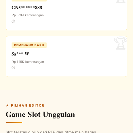
GN5******888
Rp 5.3M
kemenangan
🕐
PEMENANG BARU
Sa*** W
Rp 145K
kemenangan
🕐
★ PILIHAN EDITOR
Game Slot Unggulan
Slot teratas dipilih dari RTP dan ritme main harian.