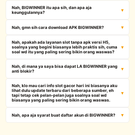
Nah, BIGWINNER itu apa sih, dan apa aja
keunggulannya?
Nah, gmn sih cara download APK BIGWINNER?
Nah, apakah ada layanan slot tanpa apk versi H5,
soalnya yang begini biasanya lebih praktis sih, cuma
soal wd itu yang paling sering bikin orang waswas?
Nah, di mana ya saya bisa dapat LA BIGWINNER yang
anti blokir?
Nah, klo mau cari info slot gacor hari ini biasanya aku
lihat dulu update terbaru dari beberapa sumber, eh
tapi tetap cek pelan-pelan juga soalnya soal wd
biasanya yang paling sering bikin orang waswas.
Nah, apa aja syarat buat daftar akun di BIGWINNER?