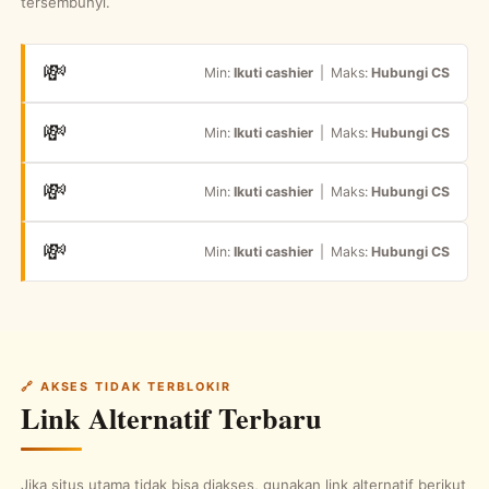
tersembunyi.
💸
Min:
Ikuti cashier
| Maks:
Hubungi CS
💸
Min:
Ikuti cashier
| Maks:
Hubungi CS
💸
Min:
Ikuti cashier
| Maks:
Hubungi CS
💸
Min:
Ikuti cashier
| Maks:
Hubungi CS
🔗 AKSES TIDAK TERBLOKIR
Link Alternatif Terbaru
Jika situs utama tidak bisa diakses, gunakan link alternatif berikut