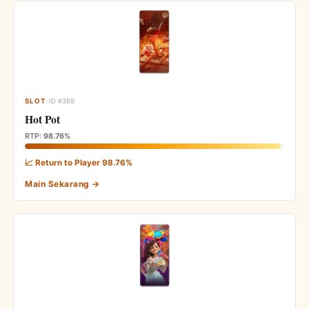
·
SLOT
ID #359
Hot Pot
RTP:
98.76%
📈 Return to Player 98.76%
Main Sekarang →