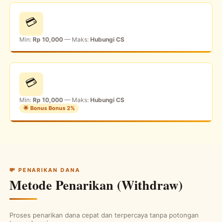
💳
Min:
Rp 10,000
— Maks:
Hubungi CS
💳
Min:
Rp 10,000
— Maks:
Hubungi CS
🌟 Bonus Bonus 2%
💸 PENARIKAN DANA
Metode Penarikan (Withdraw)
Proses penarikan dana cepat dan terpercaya tanpa potongan