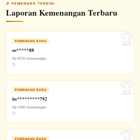
🎉 PEMENANG TERKINI
Laporan Kemenangan Terbaru
PEMENANG BARU
us*****88
Rp 827K
kemenangan
🕐
PEMENANG BARU
ite*********792
Rp 730K
kemenangan
🕐
PEMENANG BARU