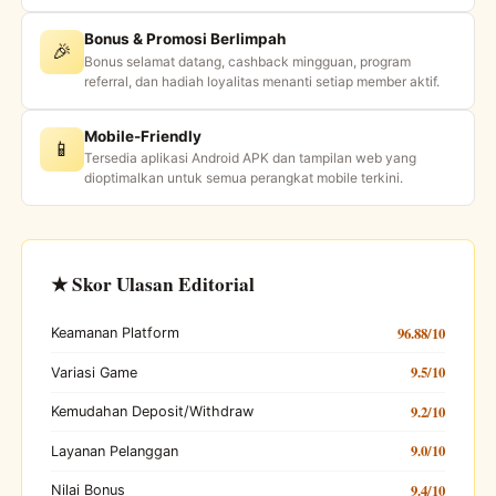
Bonus & Promosi Berlimpah
🎉
Bonus selamat datang, cashback mingguan, program
referral, dan hadiah loyalitas menanti setiap member aktif.
Mobile-Friendly
📱
Tersedia aplikasi Android APK dan tampilan web yang
dioptimalkan untuk semua perangkat mobile terkini.
★ Skor Ulasan Editorial
96.88/10
Keamanan Platform
9.5/10
Variasi Game
9.2/10
Kemudahan Deposit/Withdraw
9.0/10
Layanan Pelanggan
9.4/10
Nilai Bonus