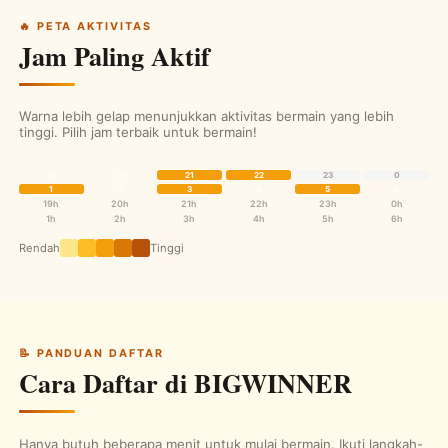
🔥 PETA AKTIVITAS
Jam Paling Aktif
Warna lebih gelap menunjukkan aktivitas bermain yang lebih
tinggi. Pilih jam terbaik untuk bermain!
19
20
21
22
23
0
1
2
3
4
5
6
19h
20h
21h
22h
23h
0h
1h
2h
3h
4h
5h
6h
Rendah
Tinggi
📝 PANDUAN DAFTAR
Cara Daftar di BIGWINNER
Hanya butuh beberapa menit untuk mulai bermain. Ikuti langkah-