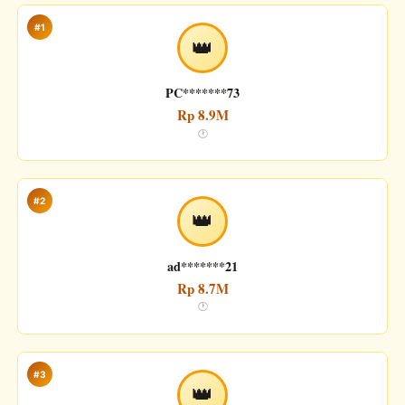
#1
👑
PC*******73
Rp 8.9M
🕐
#2
👑
ad*******21
Rp 8.7M
🕐
#3
👑