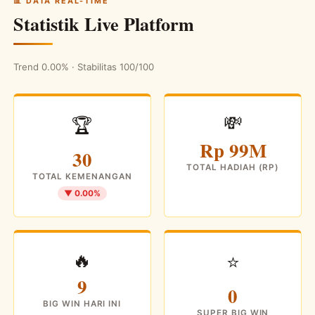
📊 DATA REAL-TIME
Statistik Live Platform
Trend 0.00% · Stabilitas 100/100
💸
🏆
Rp 99M
30
TOTAL HADIAH (RP)
TOTAL KEMENANGAN
▼ 0.00%
🔥
⭐
9
0
BIG WIN HARI INI
SUPER BIG WIN