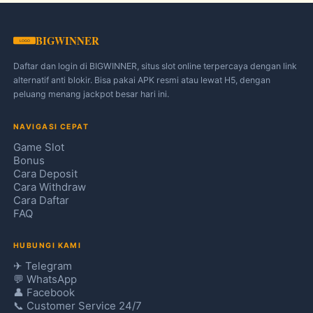
BIGWINNER
Daftar dan login di BIGWINNER, situs slot online terpercaya dengan link
alternatif anti blokir. Bisa pakai APK resmi atau lewat H5, dengan
peluang menang jackpot besar hari ini.
NAVIGASI CEPAT
Game Slot
Bonus
Cara Deposit
Cara Withdraw
Cara Daftar
FAQ
HUBUNGI KAMI
✈ Telegram
💬 WhatsApp
👤 Facebook
📞 Customer Service 24/7