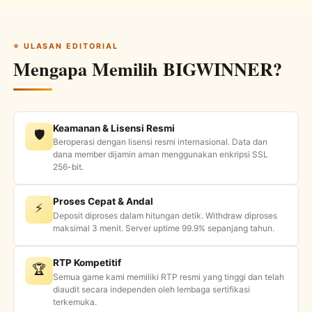
⭐ ULASAN EDITORIAL
Mengapa Memilih BIGWINNER?
Keamanan & Lisensi Resmi
🛡
Beroperasi dengan lisensi resmi internasional. Data dan
dana member dijamin aman menggunakan enkripsi SSL
256-bit.
Proses Cepat & Andal
⚡
Deposit diproses dalam hitungan detik. Withdraw diproses
maksimal 3 menit. Server uptime 99.9% sepanjang tahun.
RTP Kompetitif
🏆
Semua game kami memiliki RTP resmi yang tinggi dan telah
diaudit secara independen oleh lembaga sertifikasi
terkemuka.