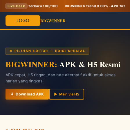
Stabilitas terbaru 100/100
Live Desk
BIGWINNER trend 0.00% · APK first
BIGWINNER
★ PILIHAN EDITOR — EDISI SPESIAL
BIGWINNER:
APK & H5 Resmi
APK cepat, H5 ringan, dan rute alternatif aktif untuk akses
harian yang ringkas.
⇓ Download APK
▶ Main via H5