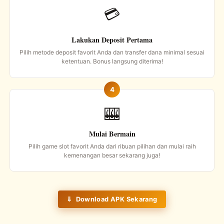
💳
Lakukan Deposit Pertama
Pilih metode deposit favorit Anda dan transfer dana minimal sesuai
ketentuan. Bonus langsung diterima!
🎰
Mulai Bermain
Pilih game slot favorit Anda dari ribuan pilihan dan mulai raih
kemenangan besar sekarang juga!
⇓ Download APK Sekarang