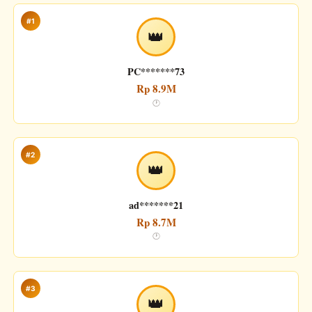
#1
👑
PC*******73
Rp 8.9M
🕐
#2
👑
ad*******21
Rp 8.7M
🕐
#3
👑