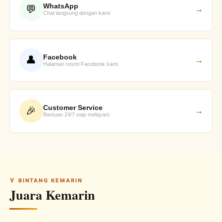
WhatsApp
💬
→
Chat langsung dengan kami
Facebook
👤
→
Halaman resmi Facebook kami
Customer Service
🎉
→
Bantuan 24/7 siap melayani
🏅 BINTANG KEMARIN
Juara Kemarin