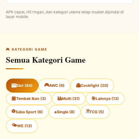
APK cepat, H5 ringan, dan kategori utama tetap mudah dipindai di
layar mobile.
🎮 KATEGORI GAME
Semua Kategori Game
🎮
🎰
👻
Slot (84)
AWC (9)
Cockfight (20)
🏽
🎱
🎯
Tembak Ikan (3)
Multi (31)
Lainnya (13)
⚽
🃏
♠
Saba Sport (6)
Single (8)
TCG (5)
🌤
WE (13)