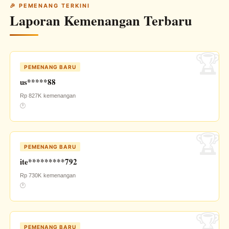
🎉 PEMENANG TERKINI
Laporan Kemenangan Terbaru
PEMENANG BARU
us*****88
Rp 827K
kemenangan
🕐
PEMENANG BARU
ite*********792
Rp 730K
kemenangan
🕐
PEMENANG BARU