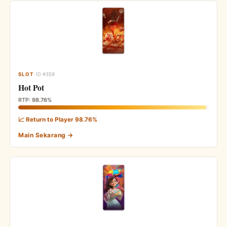
·
SLOT
ID #359
Hot Pot
RTP:
98.76%
📈 Return to Player 98.76%
Main Sekarang →