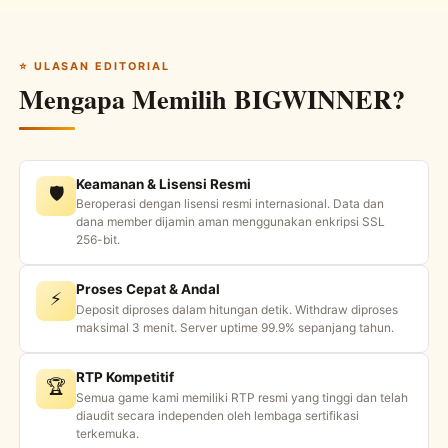
⭐ ULASAN EDITORIAL
Mengapa Memilih BIGWINNER?
Keamanan & Lisensi Resmi
🛡
Beroperasi dengan lisensi resmi internasional. Data dan
dana member dijamin aman menggunakan enkripsi SSL
256-bit.
Proses Cepat & Andal
⚡
Deposit diproses dalam hitungan detik. Withdraw diproses
maksimal 3 menit. Server uptime 99.9% sepanjang tahun.
RTP Kompetitif
🏆
Semua game kami memiliki RTP resmi yang tinggi dan telah
diaudit secara independen oleh lembaga sertifikasi
terkemuka.