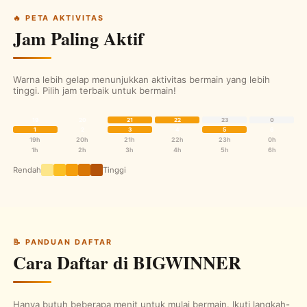
🔥 PETA AKTIVITAS
Jam Paling Aktif
Warna lebih gelap menunjukkan aktivitas bermain yang lebih
tinggi. Pilih jam terbaik untuk bermain!
19
20
21
22
23
0
1
2
3
4
5
6
19h
20h
21h
22h
23h
0h
1h
2h
3h
4h
5h
6h
Rendah
Tinggi
📝 PANDUAN DAFTAR
Cara Daftar di BIGWINNER
Hanya butuh beberapa menit untuk mulai bermain. Ikuti langkah-