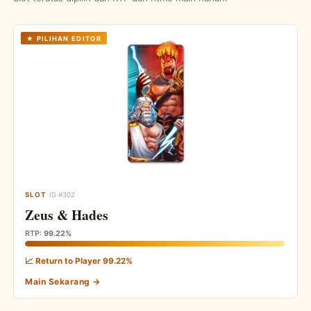
★ PILIHAN EDITOR
·
SLOT
ID #302
Zeus & Hades
RTP:
99.22%
📈 Return to Player 99.22%
Main Sekarang →