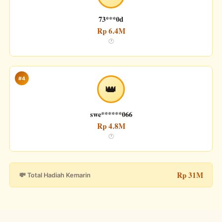
73***0d
Rp 6.4M
🕐
#4
👑
swe******066
Rp 4.8M
🕐
Rp 31M
💸 Total Hadiah Kemarin