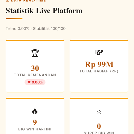
📊 DATA REAL-TIME
Statistik Live Platform
Trend 0.00% · Stabilitas 100/100
💸
🏆
Rp 99M
30
TOTAL HADIAH (RP)
TOTAL KEMENANGAN
▼ 0.00%
🔥
⭐
9
0
BIG WIN HARI INI
SUPER BIG WIN