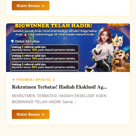
Klaim Bonus →
★ PROMOSI SPESIAL 2
Rekrutmen Terbatas! Hadiah Eksklusif Ag...
REKRUTMEN TERBATAS! HADIAH EKSKLUSIF AGEN
BIGWINNER TELAH HADIR! Sema...
Klaim Bonus →