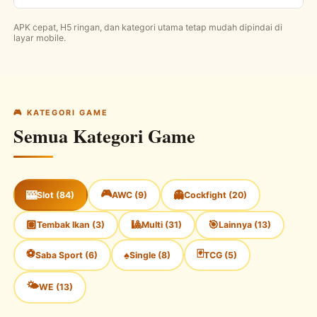
APK cepat, H5 ringan, dan kategori utama tetap mudah dipindai di
layar mobile.
🎮 KATEGORI GAME
Semua Kategori Game
🎮
🎰
👻
Slot (84)
AWC (9)
Cockfight (20)
🏽
🎱
🎯
Tembak Ikan (3)
Multi (31)
Lainnya (13)
⚽
🃏
♠
Saba Sport (6)
Single (8)
TCG (5)
🌤
WE (13)