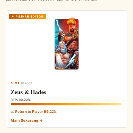
★ PILIHAN EDITOR
·
SLOT
ID #302
Zeus & Hades
RTP:
99.22%
📈 Return to Player 99.22%
Main Sekarang →