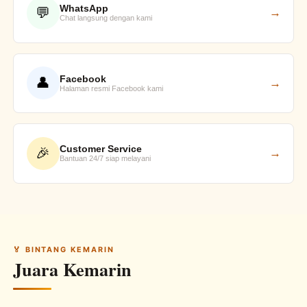
WhatsApp
💬
→
Chat langsung dengan kami
Facebook
👤
→
Halaman resmi Facebook kami
Customer Service
🎉
→
Bantuan 24/7 siap melayani
🏅 BINTANG KEMARIN
Juara Kemarin