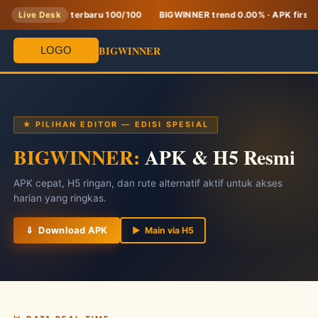
Stabilitas terbaru 100/100
Live Desk
BIGWINNER trend 0.00% · APK first
BIGWINNER
★ PILIHAN EDITOR — EDISI SPESIAL
BIGWINNER:
APK & H5 Resmi
APK cepat, H5 ringan, dan rute alternatif aktif untuk akses
harian yang ringkas.
⇓ Download APK
▶ Main via H5