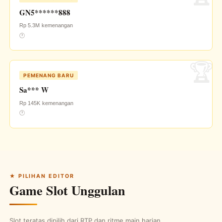
GN5******888
Rp 5.3M
kemenangan
🕐
PEMENANG BARU
Sa*** W
Rp 145K
kemenangan
🕐
★ PILIHAN EDITOR
Game Slot Unggulan
Slot teratas dipilih dari RTP dan ritme main harian.