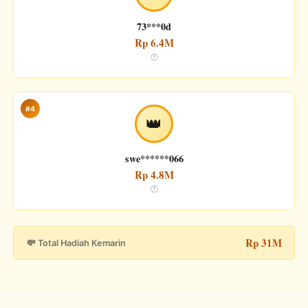
73***0d
Rp 6.4M
🕐
#4
👑
swe******066
Rp 4.8M
🕐
Rp 31M
💸 Total Hadiah Kemarin