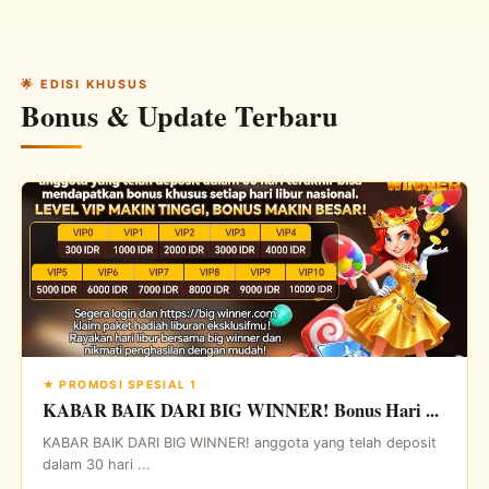
🌟 EDISI KHUSUS
Bonus & Update Terbaru
★ PROMOSI SPESIAL 1
KABAR BAIK DARI BIG WINNER! Bonus Hari ...
KABAR BAIK DARI BIG WINNER! anggota yang telah deposit
dalam 30 hari ...