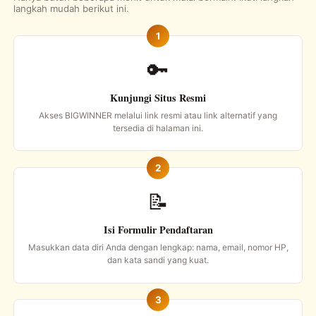
langkah mudah berikut ini.
🔑
Kunjungi Situs Resmi
Akses BIGWINNER melalui link resmi atau link alternatif yang
tersedia di halaman ini.
📝
Isi Formulir Pendaftaran
Masukkan data diri Anda dengan lengkap: nama, email, nomor HP,
dan kata sandi yang kuat.