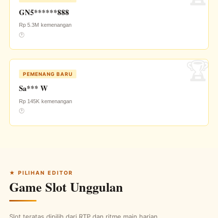
GN5******888
Rp 5.3M
kemenangan
🕐
PEMENANG BARU
Sa*** W
Rp 145K
kemenangan
🕐
★ PILIHAN EDITOR
Game Slot Unggulan
Slot teratas dipilih dari RTP dan ritme main harian.