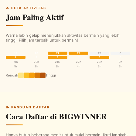
🔥 PETA AKTIVITAS
Jam Paling Aktif
Warna lebih gelap menunjukkan aktivitas bermain yang lebih
tinggi. Pilih jam terbaik untuk bermain!
19
20
21
22
23
0
1
2
3
4
5
6
19h
20h
21h
22h
23h
0h
1h
2h
3h
4h
5h
6h
Rendah
Tinggi
📝 PANDUAN DAFTAR
Cara Daftar di BIGWINNER
Hanya butuh beberapa menit untuk mulai bermain. Ikuti langkah-