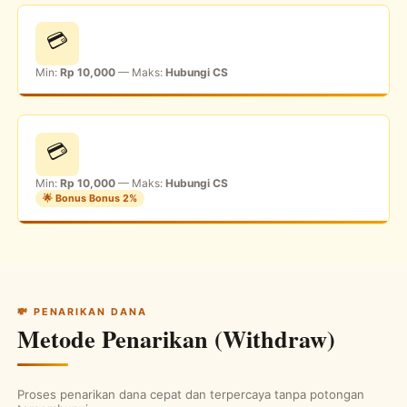
💳
Min:
Rp 10,000
— Maks:
Hubungi CS
💳
Min:
Rp 10,000
— Maks:
Hubungi CS
🌟 Bonus Bonus 2%
💸 PENARIKAN DANA
Metode Penarikan (Withdraw)
Proses penarikan dana cepat dan terpercaya tanpa potongan