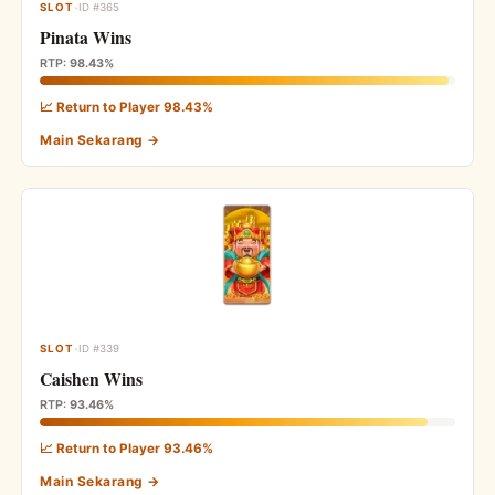
·
SLOT
ID #365
Pinata Wins
RTP:
98.43%
📈 Return to Player 98.43%
Main Sekarang →
·
SLOT
ID #339
Caishen Wins
RTP:
93.46%
📈 Return to Player 93.46%
Main Sekarang →