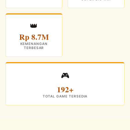
👑
Rp 8.7M
KEMENANGAN
TERBESAR
🎮
192+
TOTAL GAME TERSEDIA