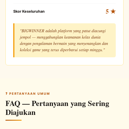
5 ★
Skor Keseluruhan
"BIGWINNER adalah platform yang patut diacungi
jempol — menggabungkan keamanan kelas dunia
dengan pengalaman bermain yang menyenangkan dan
koleksi game yang terus diperbarui setiap minggu."
❓ PERTANYAAN UMUM
FAQ — Pertanyaan yang Sering
Diajukan