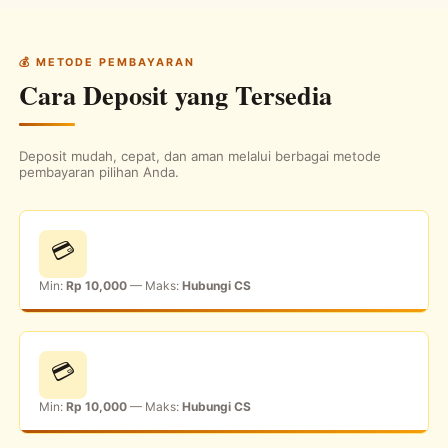
💰 METODE PEMBAYARAN
Cara Deposit yang Tersedia
Deposit mudah, cepat, dan aman melalui berbagai metode
pembayaran pilihan Anda.
💳
Min:
Rp 10,000
— Maks:
Hubungi CS
💳
Min:
Rp 10,000
— Maks:
Hubungi CS