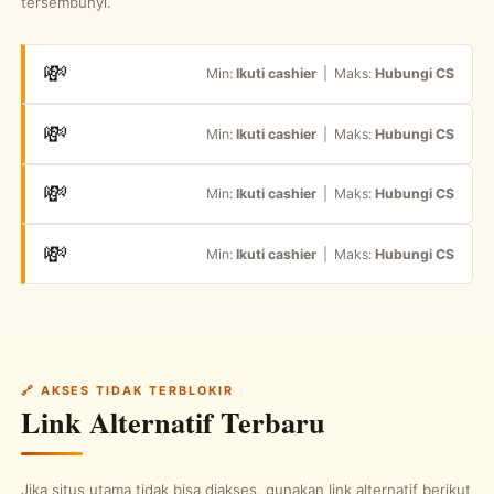
tersembunyi.
💸
Min:
Ikuti cashier
| Maks:
Hubungi CS
💸
Min:
Ikuti cashier
| Maks:
Hubungi CS
💸
Min:
Ikuti cashier
| Maks:
Hubungi CS
💸
Min:
Ikuti cashier
| Maks:
Hubungi CS
🔗 AKSES TIDAK TERBLOKIR
Link Alternatif Terbaru
Jika situs utama tidak bisa diakses, gunakan link alternatif berikut