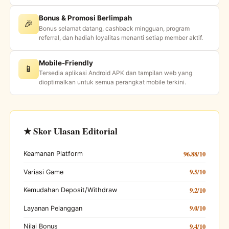
Bonus & Promosi Berlimpah
🎉
Bonus selamat datang, cashback mingguan, program
referral, dan hadiah loyalitas menanti setiap member aktif.
Mobile-Friendly
📱
Tersedia aplikasi Android APK dan tampilan web yang
dioptimalkan untuk semua perangkat mobile terkini.
★ Skor Ulasan Editorial
96.88/10
Keamanan Platform
9.5/10
Variasi Game
9.2/10
Kemudahan Deposit/Withdraw
9.0/10
Layanan Pelanggan
9.4/10
Nilai Bonus