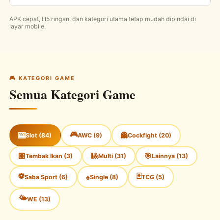
APK cepat, H5 ringan, dan kategori utama tetap mudah dipindai di
layar mobile.
🎮 KATEGORI GAME
Semua Kategori Game
🎮
🎰
👻
Slot (84)
AWC (9)
Cockfight (20)
🏽
🎱
🎯
Tembak Ikan (3)
Multi (31)
Lainnya (13)
⚽
🃏
♠
Saba Sport (6)
Single (8)
TCG (5)
🌤
WE (13)