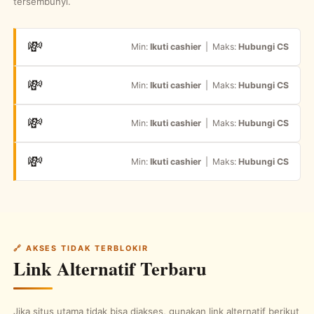
tersembunyi.
💸
Min:
Ikuti cashier
| Maks:
Hubungi CS
💸
Min:
Ikuti cashier
| Maks:
Hubungi CS
💸
Min:
Ikuti cashier
| Maks:
Hubungi CS
💸
Min:
Ikuti cashier
| Maks:
Hubungi CS
🔗 AKSES TIDAK TERBLOKIR
Link Alternatif Terbaru
Jika situs utama tidak bisa diakses, gunakan link alternatif berikut