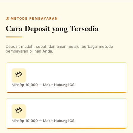
💰 METODE PEMBAYARAN
Cara Deposit yang Tersedia
Deposit mudah, cepat, dan aman melalui berbagai metode
pembayaran pilihan Anda.
💳
Min:
Rp 10,000
— Maks:
Hubungi CS
💳
Min:
Rp 10,000
— Maks:
Hubungi CS