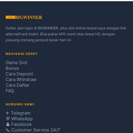
BIGWINNER
Daftar dan login di BIGWINNER, situs slot online terpercaya dengan link
alternatif anti blokir. Bisa pakai APK resmi atau lewat H5, dengan
peluang menang jackpot besar hari ini.
NAVIGASI CEPAT
Game Slot
Bonus
Cara Deposit
Cara Withdraw
Cara Daftar
FAQ
HUBUNGI KAMI
✈ Telegram
💬 WhatsApp
👤 Facebook
📞 Customer Service 24/7