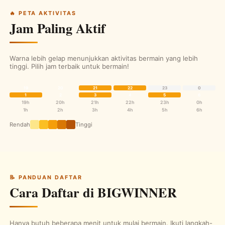
🔥 PETA AKTIVITAS
Jam Paling Aktif
Warna lebih gelap menunjukkan aktivitas bermain yang lebih
tinggi. Pilih jam terbaik untuk bermain!
19
20
21
22
23
0
1
2
3
4
5
6
19h
20h
21h
22h
23h
0h
1h
2h
3h
4h
5h
6h
Rendah
Tinggi
📝 PANDUAN DAFTAR
Cara Daftar di BIGWINNER
Hanya butuh beberapa menit untuk mulai bermain. Ikuti langkah-