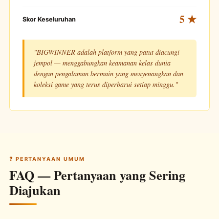
5 ★
Skor Keseluruhan
"BIGWINNER adalah platform yang patut diacungi
jempol — menggabungkan keamanan kelas dunia
dengan pengalaman bermain yang menyenangkan dan
koleksi game yang terus diperbarui setiap minggu."
❓ PERTANYAAN UMUM
FAQ — Pertanyaan yang Sering
Diajukan