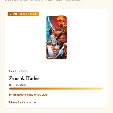
★ PILIHAN EDITOR
·
SLOT
ID #302
Zeus & Hades
RTP:
99.22%
📈 Return to Player 99.22%
Main Sekarang →