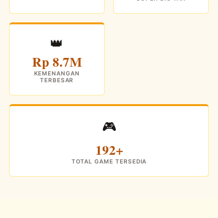
👑
Rp 8.7M
KEMENANGAN
TERBESAR
🎮
192+
TOTAL GAME TERSEDIA