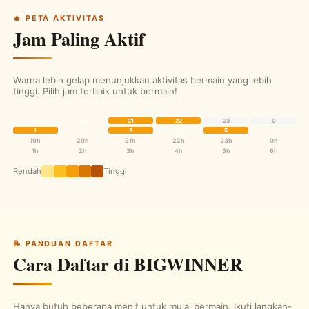
🔥 PETA AKTIVITAS
Jam Paling Aktif
Warna lebih gelap menunjukkan aktivitas bermain yang lebih
tinggi. Pilih jam terbaik untuk bermain!
19
20
21
22
23
0
1
2
3
4
5
6
19h
20h
21h
22h
23h
0h
1h
2h
3h
4h
5h
6h
Rendah
Tinggi
📝 PANDUAN DAFTAR
Cara Daftar di BIGWINNER
Hanya butuh beberapa menit untuk mulai bermain. Ikuti langkah-