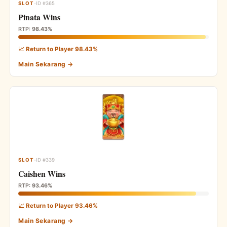
·
SLOT
ID #365
Pinata Wins
RTP:
98.43%
📈 Return to Player 98.43%
Main Sekarang →
·
SLOT
ID #339
Caishen Wins
RTP:
93.46%
📈 Return to Player 93.46%
Main Sekarang →