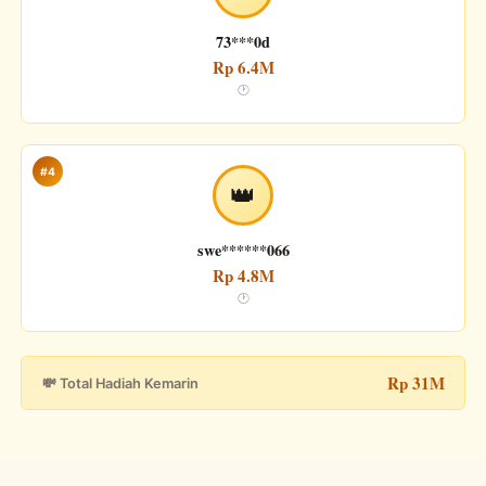
73***0d
Rp 6.4M
🕐
#4
👑
swe******066
Rp 4.8M
🕐
Rp 31M
💸 Total Hadiah Kemarin