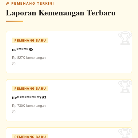
🎉 PEMENANG TERKINI
Laporan Kemenangan Terbaru
PEMENANG BARU
us*****88
Rp 827K
kemenangan
🕐
PEMENANG BARU
ite*********792
Rp 730K
kemenangan
🕐
PEMENANG BARU