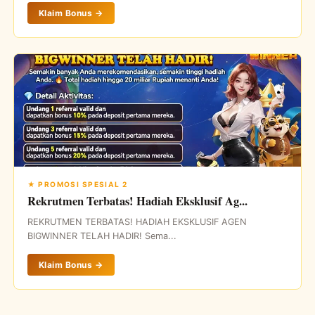
Klaim Bonus →
★ PROMOSI SPESIAL 2
Rekrutmen Terbatas! Hadiah Eksklusif Ag...
REKRUTMEN TERBATAS! HADIAH EKSKLUSIF AGEN
BIGWINNER TELAH HADIR! Sema...
Klaim Bonus →