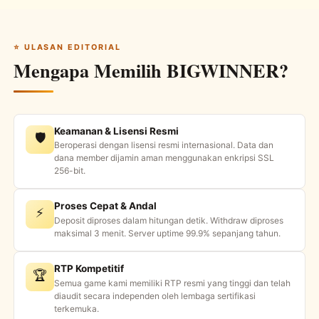
⭐ ULASAN EDITORIAL
Mengapa Memilih BIGWINNER?
Keamanan & Lisensi Resmi
🛡
Beroperasi dengan lisensi resmi internasional. Data dan
dana member dijamin aman menggunakan enkripsi SSL
256-bit.
Proses Cepat & Andal
⚡
Deposit diproses dalam hitungan detik. Withdraw diproses
maksimal 3 menit. Server uptime 99.9% sepanjang tahun.
RTP Kompetitif
🏆
Semua game kami memiliki RTP resmi yang tinggi dan telah
diaudit secara independen oleh lembaga sertifikasi
terkemuka.