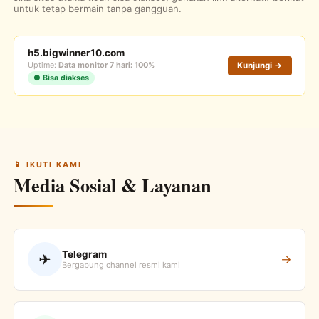
untuk tetap bermain tanpa gangguan.
h5.bigwinner10.com
Uptime:
Data monitor 7 hari: 100%
Kunjungi →
● Bisa diakses
📱 IKUTI KAMI
Media Sosial & Layanan
Telegram
✈
→
Bergabung channel resmi kami