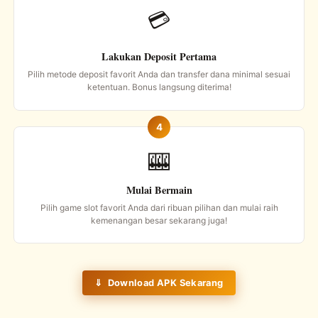
💳
Lakukan Deposit Pertama
Pilih metode deposit favorit Anda dan transfer dana minimal sesuai
ketentuan. Bonus langsung diterima!
🎰
Mulai Bermain
Pilih game slot favorit Anda dari ribuan pilihan dan mulai raih
kemenangan besar sekarang juga!
⇓ Download APK Sekarang