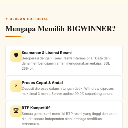
⭐ ULASAN EDITORIAL
Mengapa Memilih BIGWINNER?
Keamanan & Lisensi Resmi
🛡
Beroperasi dengan lisensi resmi internasional. Data dan
dana member dijamin aman menggunakan enkripsi SSL
256-bit.
Proses Cepat & Andal
⚡
Deposit diproses dalam hitungan detik. Withdraw diproses
maksimal 3 menit. Server uptime 99.9% sepanjang tahun.
RTP Kompetitif
🏆
Semua game kami memiliki RTP resmi yang tinggi dan telah
diaudit secara independen oleh lembaga sertifikasi
terkemuka.