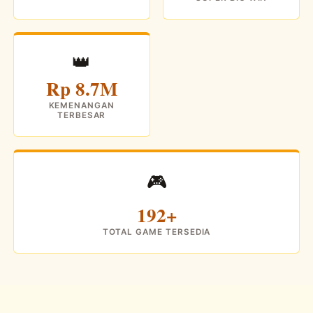
👑
Rp 8.7M
KEMENANGAN
TERBESAR
🎮
192+
TOTAL GAME TERSEDIA