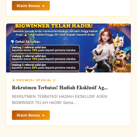
Klaim Bonus →
★ PROMOSI SPESIAL 2
Rekrutmen Terbatas! Hadiah Eksklusif Ag...
REKRUTMEN TERBATAS! HADIAH EKSKLUSIF AGEN
BIGWINNER TELAH HADIR! Sema...
Klaim Bonus →