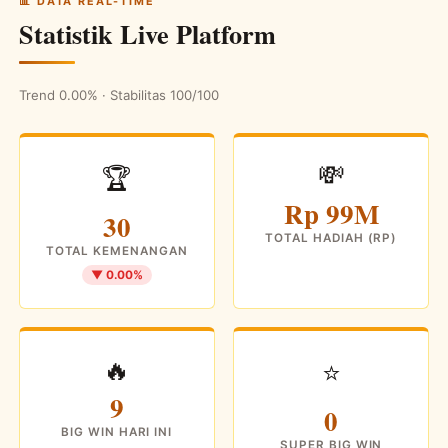
📊 DATA REAL-TIME
Statistik Live Platform
Trend 0.00% · Stabilitas 100/100
💸
🏆
Rp 99M
30
TOTAL HADIAH (RP)
TOTAL KEMENANGAN
▼ 0.00%
🔥
⭐
9
0
BIG WIN HARI INI
SUPER BIG WIN