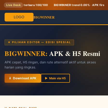
Stabilitas terbaru 100/100
Live Desk
BIGWINNER trend 0.00% · APK first
BIGWINNER
★ PILIHAN EDITOR — EDISI SPESIAL
BIGWINNER:
APK & H5 Resmi
APK cepat, H5 ringan, dan rute alternatif aktif untuk akses
harian yang ringkas.
⇓ Download APK
▶ Main via H5