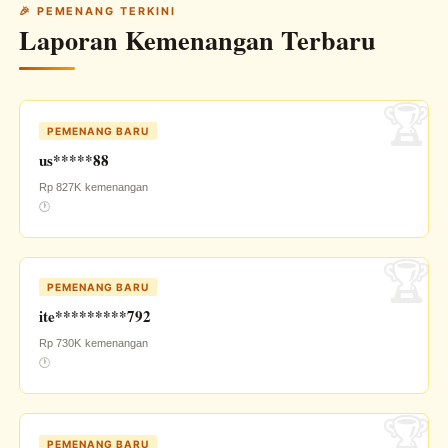
🎉 PEMENANG TERKINI
Laporan Kemenangan Terbaru
PEMENANG BARU
us*****88
Rp 827K
kemenangan
🕐
PEMENANG BARU
ite*********792
Rp 730K
kemenangan
🕐
PEMENANG BARU