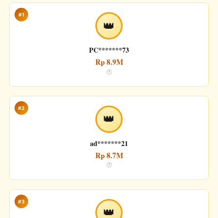
#1
👑
PC*******73
Rp 8.9M
🕐
#2
👑
ad*******21
Rp 8.7M
🕐
#3
👑