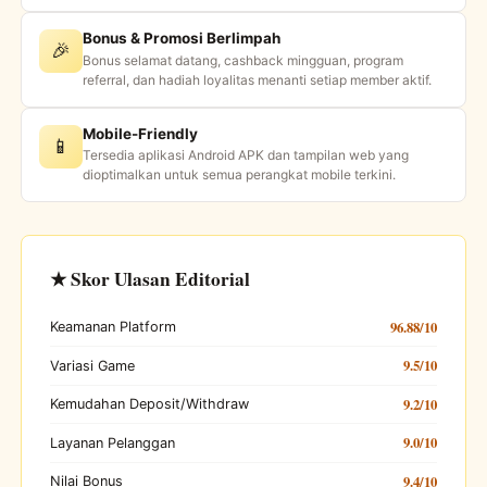
Bonus & Promosi Berlimpah
🎉
Bonus selamat datang, cashback mingguan, program
referral, dan hadiah loyalitas menanti setiap member aktif.
Mobile-Friendly
📱
Tersedia aplikasi Android APK dan tampilan web yang
dioptimalkan untuk semua perangkat mobile terkini.
★ Skor Ulasan Editorial
96.88/10
Keamanan Platform
9.5/10
Variasi Game
9.2/10
Kemudahan Deposit/Withdraw
9.0/10
Layanan Pelanggan
9.4/10
Nilai Bonus