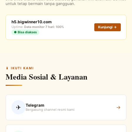
untuk tetap bermain tanpa gangguan.
h5.bigwinner10.com
Uptime:
Data monitor 7 hari: 100%
Kunjungi →
● Bisa diakses
📱 IKUTI KAMI
Media Sosial & Layanan
Telegram
✈
→
Bergabung channel resmi kami