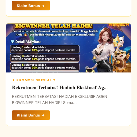
Klaim Bonus →
★ PROMOSI SPESIAL 2
Rekrutmen Terbatas! Hadiah Eksklusif Ag...
REKRUTMEN TERBATAS! HADIAH EKSKLUSIF AGEN
BIGWINNER TELAH HADIR! Sema...
Klaim Bonus →