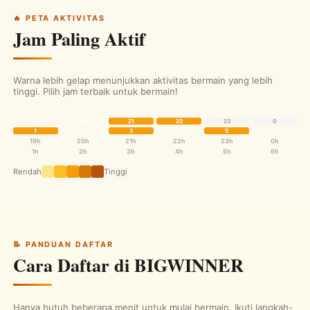
🔥 PETA AKTIVITAS
Jam Paling Aktif
Warna lebih gelap menunjukkan aktivitas bermain yang lebih
tinggi. Pilih jam terbaik untuk bermain!
19
20
21
22
23
0
1
2
3
4
5
6
19h
20h
21h
22h
23h
0h
1h
2h
3h
4h
5h
6h
Rendah
Tinggi
📝 PANDUAN DAFTAR
Cara Daftar di BIGWINNER
Hanya butuh beberapa menit untuk mulai bermain. Ikuti langkah-