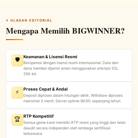
⭐ ULASAN EDITORIAL
Mengapa Memilih BIGWINNER?
Keamanan & Lisensi Resmi
🛡
Beroperasi dengan lisensi resmi internasional. Data dan
dana member dijamin aman menggunakan enkripsi SSL
256-bit.
Proses Cepat & Andal
⚡
Deposit diproses dalam hitungan detik. Withdraw diproses
maksimal 3 menit. Server uptime 99.9% sepanjang tahun.
RTP Kompetitif
🏆
Semua game kami memiliki RTP resmi yang tinggi dan telah
diaudit secara independen oleh lembaga sertifikasi
terkemuka.