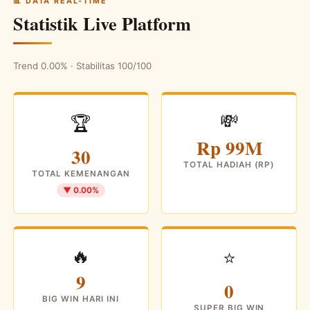
📊 DATA REAL-TIME
Statistik Live Platform
Trend 0.00% · Stabilitas 100/100
💸
🏆
Rp 99M
30
TOTAL HADIAH (RP)
TOTAL KEMENANGAN
▼ 0.00%
🔥
⭐
9
0
BIG WIN HARI INI
SUPER BIG WIN