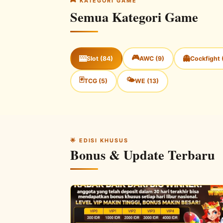
🎮 KATEGORI GAME
Semua Kategori Game
🎮
🎰
👻
Slot (84)
AWC (9)
Cockfight 
🃏
🌤
TCG (5)
WE (13)
🌟 EDISI KHUSUS
Bonus & Update Terbaru