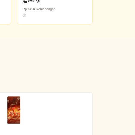
Sa*** W
Rp 145K
kemenangan
🕐