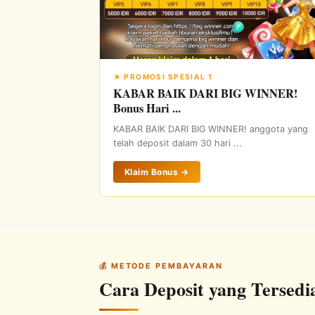
★ PROMOSI SPESIAL 1
KABAR BAIK DARI BIG WINNER!
Bonus Hari ...
KABAR BAIK DARI BIG WINNER! anggota yang
telah deposit dalam 30 hari ...
Klaim Bonus →
💰 METODE PEMBAYARAN
Cara Deposit yang Tersedi