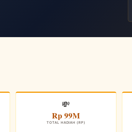
💸
Rp 99M
TOTAL HADIAH (RP)