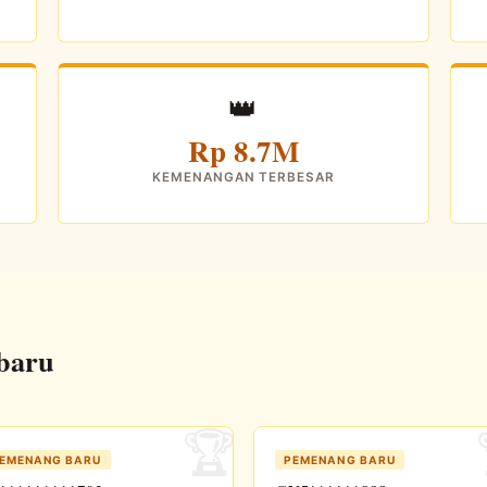
👑
Rp 8.7M
KEMENANGAN TERBESAR
baru
EMENANG BARU
PEMENANG BARU