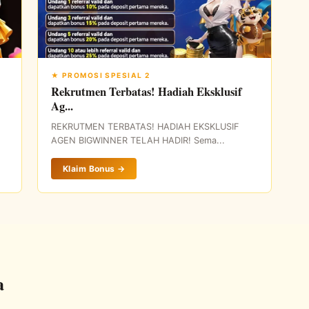
★ PROMOSI SPESIAL 2
Rekrutmen Terbatas! Hadiah Eksklusif
Ag...
REKRUTMEN TERBATAS! HADIAH EKSKLUSIF
AGEN BIGWINNER TELAH HADIR! Sema...
Klaim Bonus →
a