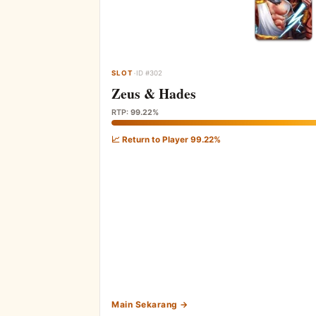
·
SLOT
ID #302
Zeus & Hades
RTP:
99.22%
📈 Return to Player 99.22%
Main Sekarang →