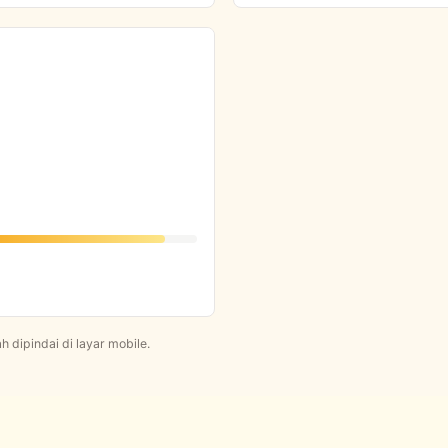
 dipindai di layar mobile.