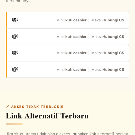
tersembunyi.
💸
Min:
Ikuti cashier
| Maks:
Hubungi CS
💸
Min:
Ikuti cashier
| Maks:
Hubungi CS
💸
Min:
Ikuti cashier
| Maks:
Hubungi CS
💸
Min:
Ikuti cashier
| Maks:
Hubungi CS
🔗 AKSES TIDAK TERBLOKIR
Link Alternatif Terbaru
Jika situs utama tidak bisa diakses, gunakan link alternatif berikut