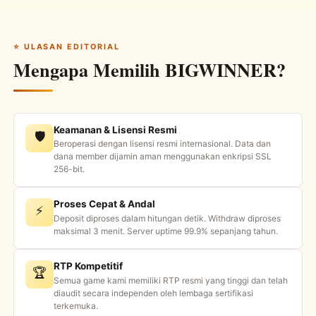
⭐ ULASAN EDITORIAL
Mengapa Memilih BIGWINNER?
Keamanan & Lisensi Resmi
🛡
Beroperasi dengan lisensi resmi internasional. Data dan
dana member dijamin aman menggunakan enkripsi SSL
256-bit.
Proses Cepat & Andal
⚡
Deposit diproses dalam hitungan detik. Withdraw diproses
maksimal 3 menit. Server uptime 99.9% sepanjang tahun.
RTP Kompetitif
🏆
Semua game kami memiliki RTP resmi yang tinggi dan telah
diaudit secara independen oleh lembaga sertifikasi
terkemuka.