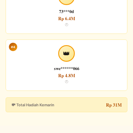
73***0d
Rp 6.4M
🕐
#4
👑
swe******066
Rp 4.8M
🕐
Rp 31M
💸 Total Hadiah Kemarin