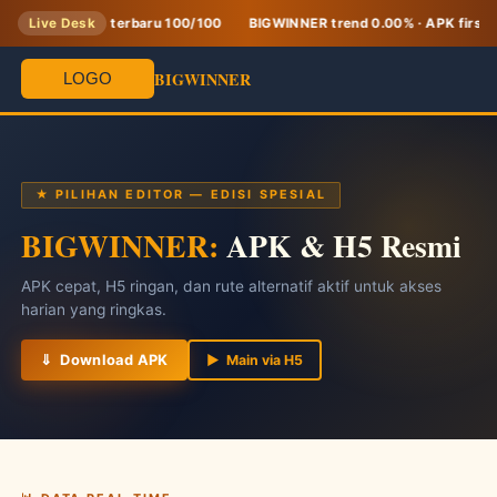
Stabilitas terbaru 100/100
Live Desk
BIGWINNER trend 0.00% · APK first
BIGWINNER
★ PILIHAN EDITOR — EDISI SPESIAL
BIGWINNER:
APK & H5 Resmi
APK cepat, H5 ringan, dan rute alternatif aktif untuk akses
harian yang ringkas.
⇓ Download APK
▶ Main via H5