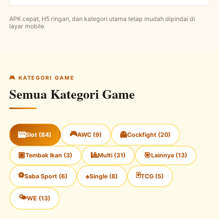
APK cepat, H5 ringan, dan kategori utama tetap mudah dipindai di
layar mobile.
🎮 KATEGORI GAME
Semua Kategori Game
🎮
🎰
👻
Slot (84)
AWC (9)
Cockfight (20)
🏽
🎱
🎯
Tembak Ikan (3)
Multi (31)
Lainnya (13)
⚽
🃏
♠
Saba Sport (6)
Single (8)
TCG (5)
🌤
WE (13)