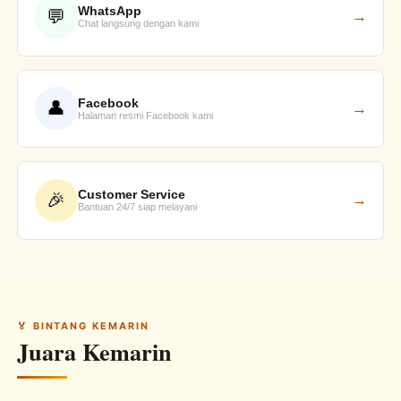
WhatsApp
💬
→
Chat langsung dengan kami
Facebook
👤
→
Halaman resmi Facebook kami
Customer Service
🎉
→
Bantuan 24/7 siap melayani
🏅 BINTANG KEMARIN
Juara Kemarin