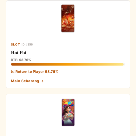
·
SLOT
ID #359
Hot Pot
RTP:
98.76%
📈 Return to Player 98.76%
Main Sekarang →