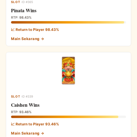
·
SLOT
ID #365
Pinata Wins
RTP:
98.43%
📈 Return to Player 98.43%
Main Sekarang →
·
SLOT
ID #339
Caishen Wins
RTP:
93.46%
📈 Return to Player 93.46%
Main Sekarang →