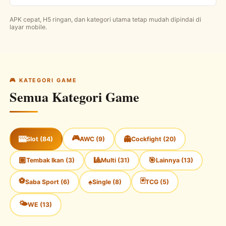
APK cepat, H5 ringan, dan kategori utama tetap mudah dipindai di
layar mobile.
🎮 KATEGORI GAME
Semua Kategori Game
🎮
🎰
👻
Slot (84)
AWC (9)
Cockfight (20)
🏽
🎱
🎯
Tembak Ikan (3)
Multi (31)
Lainnya (13)
⚽
🃏
♠
Saba Sport (6)
Single (8)
TCG (5)
🌤
WE (13)