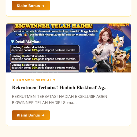
Klaim Bonus →
★ PROMOSI SPESIAL 2
Rekrutmen Terbatas! Hadiah Eksklusif Ag...
REKRUTMEN TERBATAS! HADIAH EKSKLUSIF AGEN
BIGWINNER TELAH HADIR! Sema...
Klaim Bonus →