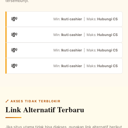
tersembunyi.
💸
Min:
Ikuti cashier
| Maks:
Hubungi CS
💸
Min:
Ikuti cashier
| Maks:
Hubungi CS
💸
Min:
Ikuti cashier
| Maks:
Hubungi CS
💸
Min:
Ikuti cashier
| Maks:
Hubungi CS
🔗 AKSES TIDAK TERBLOKIR
Link Alternatif Terbaru
Jika situs utama tidak bisa diakses, gunakan link alternatif berikut