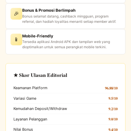
Bonus & Promosi Berlimpah
🎉
Bonus selamat datang, cashback mingguan, program
referral, dan hadiah loyalitas menanti setiap member aktif.
Mobile-Friendly
📱
Tersedia aplikasi Android APK dan tampilan web yang
dioptimalkan untuk semua perangkat mobile terkini.
★ Skor Ulasan Editorial
96.88/10
Keamanan Platform
9.5/10
Variasi Game
9.2/10
Kemudahan Deposit/Withdraw
9.0/10
Layanan Pelanggan
9.4/10
Nilai Bonus