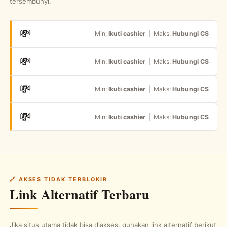
tersembunyi.
💸
Min:
Ikuti cashier
| Maks:
Hubungi CS
💸
Min:
Ikuti cashier
| Maks:
Hubungi CS
💸
Min:
Ikuti cashier
| Maks:
Hubungi CS
💸
Min:
Ikuti cashier
| Maks:
Hubungi CS
🔗 AKSES TIDAK TERBLOKIR
Link Alternatif Terbaru
Jika situs utama tidak bisa diakses, gunakan link alternatif berikut