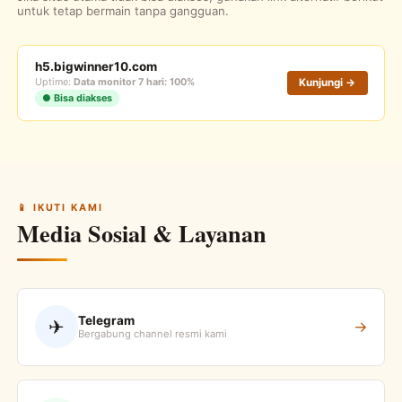
untuk tetap bermain tanpa gangguan.
h5.bigwinner10.com
Uptime:
Data monitor 7 hari: 100%
Kunjungi →
● Bisa diakses
📱 IKUTI KAMI
Media Sosial & Layanan
Telegram
✈
→
Bergabung channel resmi kami