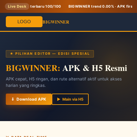
Stabilitas terbaru 100/100
Live Desk
BIGWINNER trend 0.00% · APK first
BIGWINNER
★ PILIHAN EDITOR — EDISI SPESIAL
BIGWINNER:
APK & H5 Resmi
APK cepat, H5 ringan, dan rute alternatif aktif untuk akses
harian yang ringkas.
⇓ Download APK
▶ Main via H5