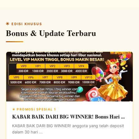
🌟 EDISI KHUSUS
Bonus & Update Terbaru
★ PROMOSI SPESIAL 1
KABAR BAIK DARI BIG WINNER! Bonus Hari ...
KABAR BAIK DARI BIG WINNER! anggota yang telah deposit
dalam 30 hari ...