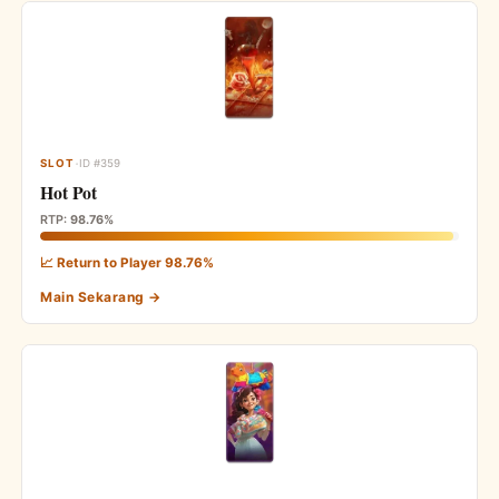
·
SLOT
ID #359
Hot Pot
RTP:
98.76%
📈 Return to Player 98.76%
Main Sekarang →