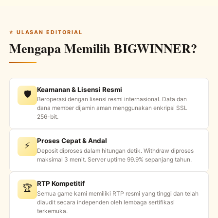
⭐ ULASAN EDITORIAL
Mengapa Memilih BIGWINNER?
Keamanan & Lisensi Resmi
🛡
Beroperasi dengan lisensi resmi internasional. Data dan
dana member dijamin aman menggunakan enkripsi SSL
256-bit.
Proses Cepat & Andal
⚡
Deposit diproses dalam hitungan detik. Withdraw diproses
maksimal 3 menit. Server uptime 99.9% sepanjang tahun.
RTP Kompetitif
🏆
Semua game kami memiliki RTP resmi yang tinggi dan telah
diaudit secara independen oleh lembaga sertifikasi
terkemuka.