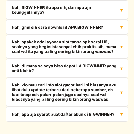
Nah, BIGWINNER itu apa sih, dan apa aja
keunggulannya?
Nah, gmn sih cara download APK BIGWINNER?
Nah, apakah ada layanan slot tanpa apk versi H5,
soalnya yang begini biasanya lebih praktis sih, cuma
soal wd itu yang paling sering bikin orang waswas?
Nah, di mana ya saya bisa dapat LA BIGWINNER yang
anti blokir?
Nah, klo mau cari info slot gacor hari ini biasanya aku
lihat dulu update terbaru dari beberapa sumber, eh
tapi tetap cek pelan-pelan juga soalnya soal wd
biasanya yang paling sering bikin orang waswas.
Nah, apa aja syarat buat daftar akun di BIGWINNER?