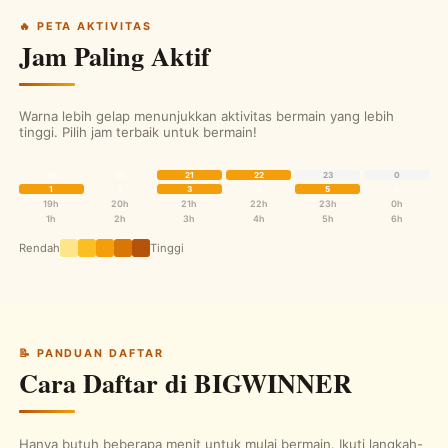
🔥 PETA AKTIVITAS
Jam Paling Aktif
Warna lebih gelap menunjukkan aktivitas bermain yang lebih
tinggi. Pilih jam terbaik untuk bermain!
19
20
21
22
23
0
1
2
3
4
5
6
19h
20h
21h
22h
23h
0h
1h
2h
3h
4h
5h
6h
Rendah
Tinggi
📝 PANDUAN DAFTAR
Cara Daftar di BIGWINNER
Hanya butuh beberapa menit untuk mulai bermain. Ikuti langkah-