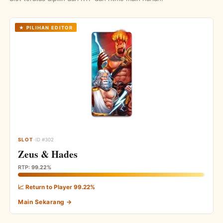
★ PILIHAN EDITOR
·
SLOT
ID #302
Zeus & Hades
RTP:
99.22%
📈 Return to Player 99.22%
Main Sekarang →