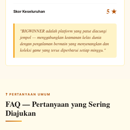
5 ★
Skor Keseluruhan
"BIGWINNER adalah platform yang patut diacungi
jempol — menggabungkan keamanan kelas dunia
dengan pengalaman bermain yang menyenangkan dan
koleksi game yang terus diperbarui setiap minggu."
❓ PERTANYAAN UMUM
FAQ — Pertanyaan yang Sering
Diajukan