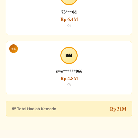
73***0d
Rp 6.4M
🕐
#4
👑
swe******066
Rp 4.8M
🕐
Rp 31M
💸 Total Hadiah Kemarin