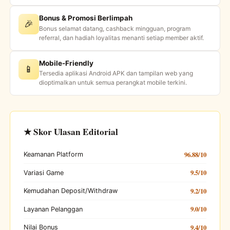
Bonus & Promosi Berlimpah
🎉
Bonus selamat datang, cashback mingguan, program
referral, dan hadiah loyalitas menanti setiap member aktif.
Mobile-Friendly
📱
Tersedia aplikasi Android APK dan tampilan web yang
dioptimalkan untuk semua perangkat mobile terkini.
★ Skor Ulasan Editorial
96.88/10
Keamanan Platform
9.5/10
Variasi Game
9.2/10
Kemudahan Deposit/Withdraw
9.0/10
Layanan Pelanggan
9.4/10
Nilai Bonus