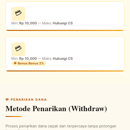
💳
Min:
Rp 10,000
— Maks:
Hubungi CS
💳
Min:
Rp 10,000
— Maks:
Hubungi CS
🌟 Bonus Bonus 2%
💸 PENARIKAN DANA
Metode Penarikan (Withdraw)
Proses penarikan dana cepat dan terpercaya tanpa potongan