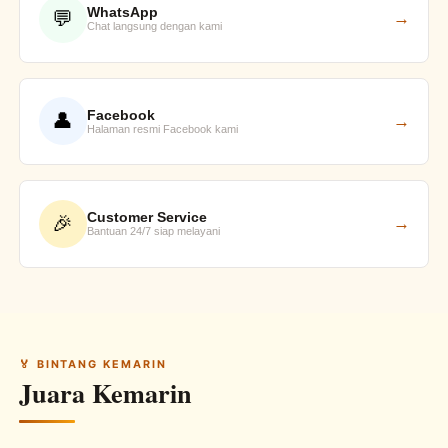
WhatsApp
💬
→
Chat langsung dengan kami
Facebook
👤
→
Halaman resmi Facebook kami
Customer Service
🎉
→
Bantuan 24/7 siap melayani
🏅 BINTANG KEMARIN
Juara Kemarin