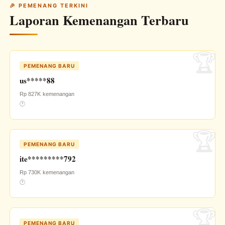
🎉 PEMENANG TERKINI
Laporan Kemenangan Terbaru
PEMENANG BARU
us*****88
Rp 827K
kemenangan
🕐
PEMENANG BARU
ite*********792
Rp 730K
kemenangan
🕐
PEMENANG BARU