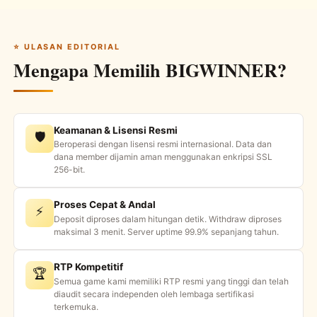
⭐ ULASAN EDITORIAL
Mengapa Memilih BIGWINNER?
Keamanan & Lisensi Resmi
🛡
Beroperasi dengan lisensi resmi internasional. Data dan
dana member dijamin aman menggunakan enkripsi SSL
256-bit.
Proses Cepat & Andal
⚡
Deposit diproses dalam hitungan detik. Withdraw diproses
maksimal 3 menit. Server uptime 99.9% sepanjang tahun.
RTP Kompetitif
🏆
Semua game kami memiliki RTP resmi yang tinggi dan telah
diaudit secara independen oleh lembaga sertifikasi
terkemuka.