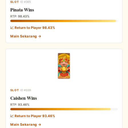
·
SLOT
ID #365
Pinata Wins
RTP:
98.43%
📈 Return to Player 98.43%
Main Sekarang →
·
SLOT
ID #339
Caishen Wins
RTP:
93.46%
📈 Return to Player 93.46%
Main Sekarang →