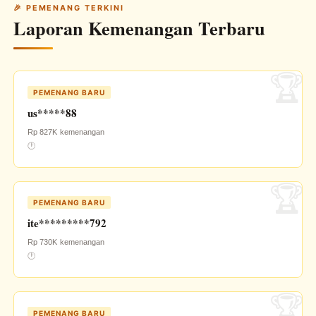
🎉 PEMENANG TERKINI
Laporan Kemenangan Terbaru
PEMENANG BARU
us*****88
Rp 827K
kemenangan
🕐
PEMENANG BARU
ite*********792
Rp 730K
kemenangan
🕐
PEMENANG BARU