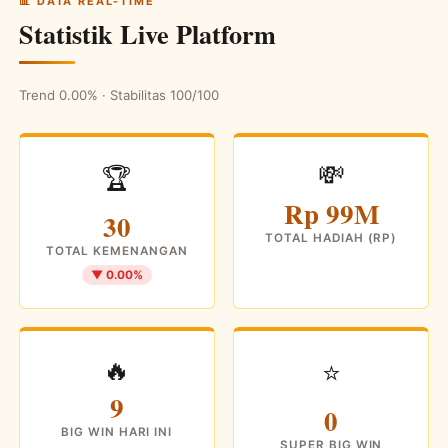
📊 DATA REAL-TIME
Statistik Live Platform
Trend 0.00% · Stabilitas 100/100
💸
🏆
Rp 99M
30
TOTAL HADIAH (RP)
TOTAL KEMENANGAN
▼ 0.00%
🔥
⭐
9
0
BIG WIN HARI INI
SUPER BIG WIN