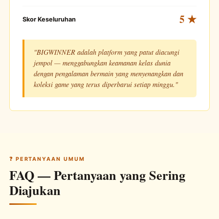
5 ★
Skor Keseluruhan
"BIGWINNER adalah platform yang patut diacungi
jempol — menggabungkan keamanan kelas dunia
dengan pengalaman bermain yang menyenangkan dan
koleksi game yang terus diperbarui setiap minggu."
❓ PERTANYAAN UMUM
FAQ — Pertanyaan yang Sering
Diajukan