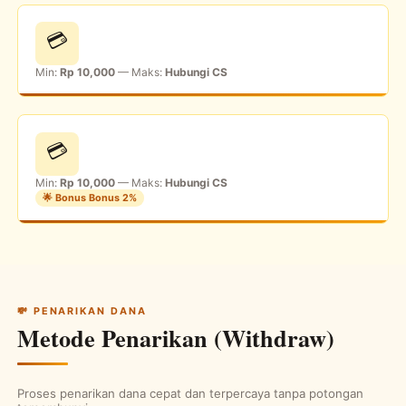
💳
Min:
Rp 10,000
— Maks:
Hubungi CS
💳
Min:
Rp 10,000
— Maks:
Hubungi CS
🌟 Bonus Bonus 2%
💸 PENARIKAN DANA
Metode Penarikan (Withdraw)
Proses penarikan dana cepat dan terpercaya tanpa potongan