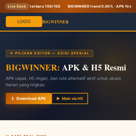
Stabilitas terbaru 100/100
Live Desk
BIGWINNER trend 0.00% · APK first
BIGWINNER
★ PILIHAN EDITOR — EDISI SPESIAL
BIGWINNER:
APK & H5 Resmi
APK cepat, H5 ringan, dan rute alternatif aktif untuk akses
harian yang ringkas.
⇓ Download APK
▶ Main via H5