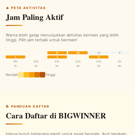
🔥 PETA AKTIVITAS
Jam Paling Aktif
Warna lebih gelap menunjukkan aktivitas bermain yang lebih
tinggi. Pilih jam terbaik untuk bermain!
19
20
21
22
23
0
1
2
3
4
5
6
19h
20h
21h
22h
23h
0h
1h
2h
3h
4h
5h
6h
Rendah
Tinggi
📝 PANDUAN DAFTAR
Cara Daftar di BIGWINNER
Hanya butuh beberapa menit untuk mulai bermain. Ikuti langkah-