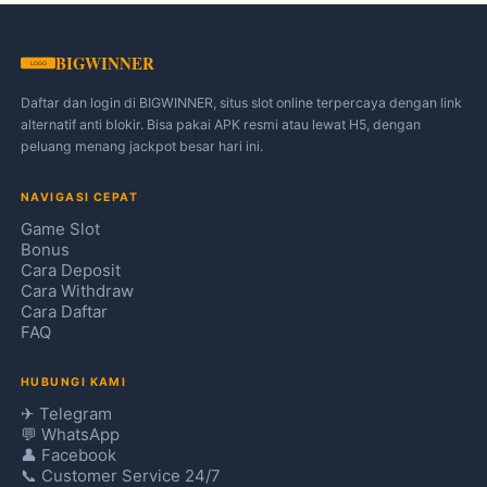
BIGWINNER
Daftar dan login di BIGWINNER, situs slot online terpercaya dengan link
alternatif anti blokir. Bisa pakai APK resmi atau lewat H5, dengan
peluang menang jackpot besar hari ini.
NAVIGASI CEPAT
Game Slot
Bonus
Cara Deposit
Cara Withdraw
Cara Daftar
FAQ
HUBUNGI KAMI
✈ Telegram
💬 WhatsApp
👤 Facebook
📞 Customer Service 24/7