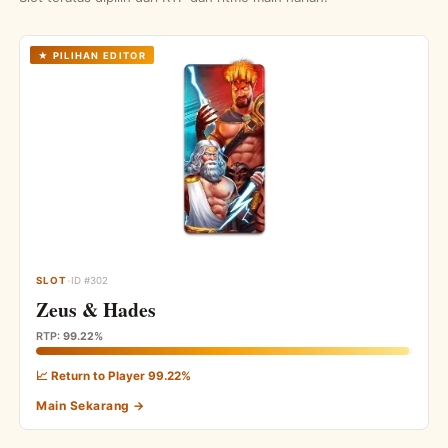
★ PILIHAN EDITOR
·
SLOT
ID #302
Zeus & Hades
RTP:
99.22%
📈 Return to Player 99.22%
Main Sekarang →