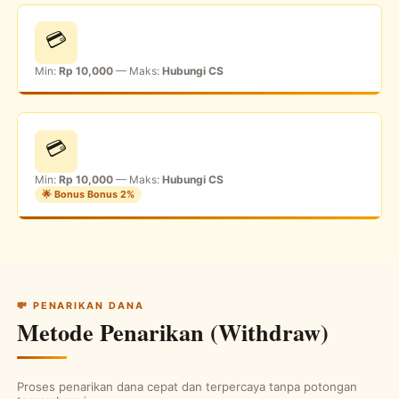
💳
Min:
Rp 10,000
— Maks:
Hubungi CS
💳
Min:
Rp 10,000
— Maks:
Hubungi CS
🌟 Bonus Bonus 2%
💸 PENARIKAN DANA
Metode Penarikan (Withdraw)
Proses penarikan dana cepat dan terpercaya tanpa potongan