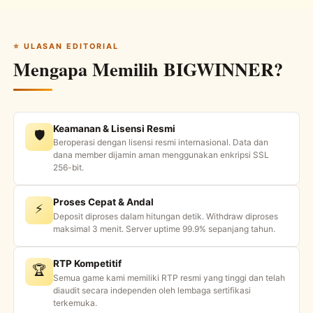
⭐ ULASAN EDITORIAL
Mengapa Memilih BIGWINNER?
Keamanan & Lisensi Resmi
🛡
Beroperasi dengan lisensi resmi internasional. Data dan
dana member dijamin aman menggunakan enkripsi SSL
256-bit.
Proses Cepat & Andal
⚡
Deposit diproses dalam hitungan detik. Withdraw diproses
maksimal 3 menit. Server uptime 99.9% sepanjang tahun.
RTP Kompetitif
🏆
Semua game kami memiliki RTP resmi yang tinggi dan telah
diaudit secara independen oleh lembaga sertifikasi
terkemuka.