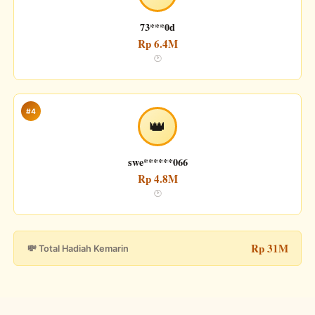
73***0d
Rp 6.4M
🕐
#4
👑
swe******066
Rp 4.8M
🕐
Rp 31M
💸 Total Hadiah Kemarin