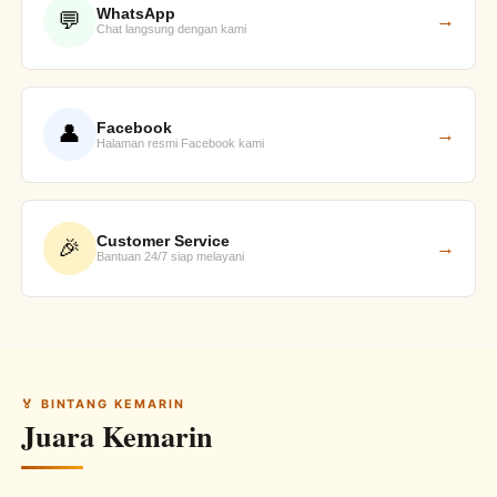
WhatsApp
💬
→
Chat langsung dengan kami
Facebook
👤
→
Halaman resmi Facebook kami
Customer Service
🎉
→
Bantuan 24/7 siap melayani
🏅 BINTANG KEMARIN
Juara Kemarin