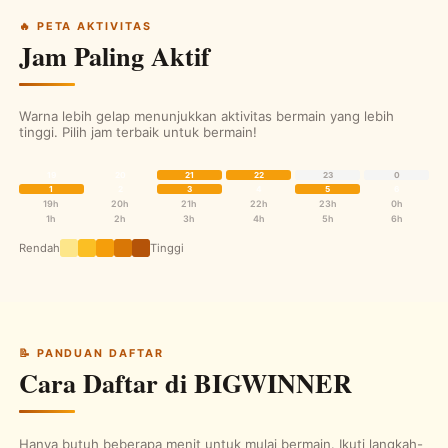
🔥 PETA AKTIVITAS
Jam Paling Aktif
Warna lebih gelap menunjukkan aktivitas bermain yang lebih
tinggi. Pilih jam terbaik untuk bermain!
19
20
21
22
23
0
1
2
3
4
5
6
19h
20h
21h
22h
23h
0h
1h
2h
3h
4h
5h
6h
Rendah
Tinggi
📝 PANDUAN DAFTAR
Cara Daftar di BIGWINNER
Hanya butuh beberapa menit untuk mulai bermain. Ikuti langkah-