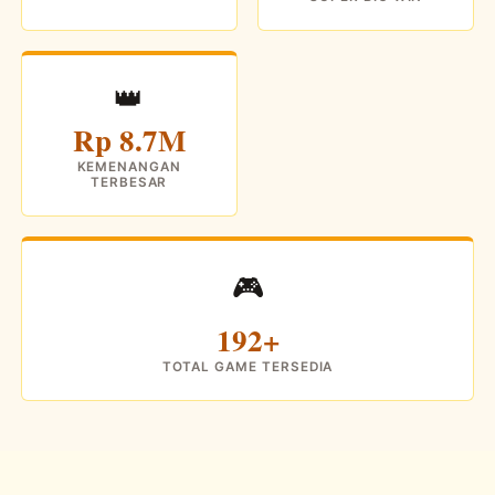
👑
Rp 8.7M
KEMENANGAN
TERBESAR
🎮
192+
TOTAL GAME TERSEDIA