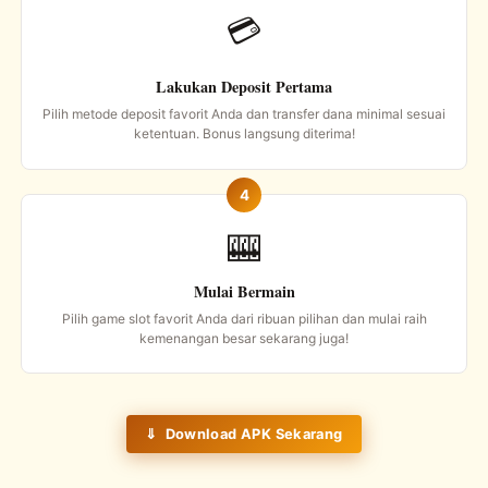
💳
Lakukan Deposit Pertama
Pilih metode deposit favorit Anda dan transfer dana minimal sesuai
ketentuan. Bonus langsung diterima!
🎰
Mulai Bermain
Pilih game slot favorit Anda dari ribuan pilihan dan mulai raih
kemenangan besar sekarang juga!
⇓ Download APK Sekarang