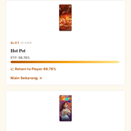
·
SLOT
ID #359
Hot Pot
RTP:
98.76%
📈 Return to Player 98.76%
Main Sekarang →