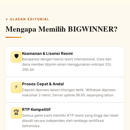
⭐ ULASAN EDITORIAL
Mengapa Memilih BIGWINNER?
Keamanan & Lisensi Resmi
🛡
Beroperasi dengan lisensi resmi internasional. Data dan
dana member dijamin aman menggunakan enkripsi SSL
256-bit.
Proses Cepat & Andal
⚡
Deposit diproses dalam hitungan detik. Withdraw diproses
maksimal 3 menit. Server uptime 99.9% sepanjang tahun.
RTP Kompetitif
🏆
Semua game kami memiliki RTP resmi yang tinggi dan telah
diaudit secara independen oleh lembaga sertifikasi
terkemuka.