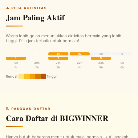
🔥 PETA AKTIVITAS
Jam Paling Aktif
Warna lebih gelap menunjukkan aktivitas bermain yang lebih
tinggi. Pilih jam terbaik untuk bermain!
19
20
21
22
23
0
1
2
3
4
5
6
19h
20h
21h
22h
23h
0h
1h
2h
3h
4h
5h
6h
Rendah
Tinggi
📝 PANDUAN DAFTAR
Cara Daftar di BIGWINNER
Hanya butuh beberapa menit untuk mulai bermain. Ikuti langkah-