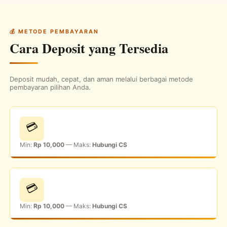
💰 METODE PEMBAYARAN
Cara Deposit yang Tersedia
Deposit mudah, cepat, dan aman melalui berbagai metode
pembayaran pilihan Anda.
💳
Min:
Rp 10,000
— Maks:
Hubungi CS
💳
Min:
Rp 10,000
— Maks:
Hubungi CS