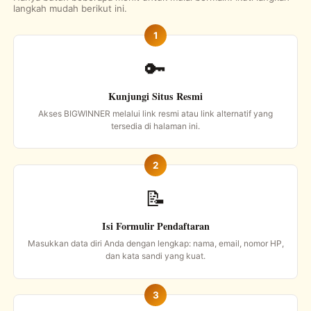
langkah mudah berikut ini.
🔑
Kunjungi Situs Resmi
Akses BIGWINNER melalui link resmi atau link alternatif yang
tersedia di halaman ini.
📝
Isi Formulir Pendaftaran
Masukkan data diri Anda dengan lengkap: nama, email, nomor HP,
dan kata sandi yang kuat.