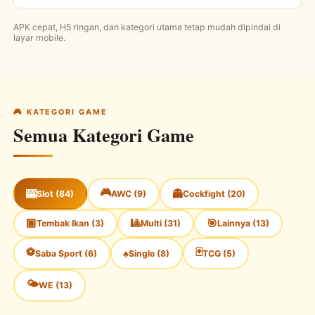
APK cepat, H5 ringan, dan kategori utama tetap mudah dipindai di
layar mobile.
🎮 KATEGORI GAME
Semua Kategori Game
🎮
🎰
👻
Slot (84)
AWC (9)
Cockfight (20)
🏽
🎱
🎯
Tembak Ikan (3)
Multi (31)
Lainnya (13)
⚽
🃏
♠
Saba Sport (6)
Single (8)
TCG (5)
🌤
WE (13)