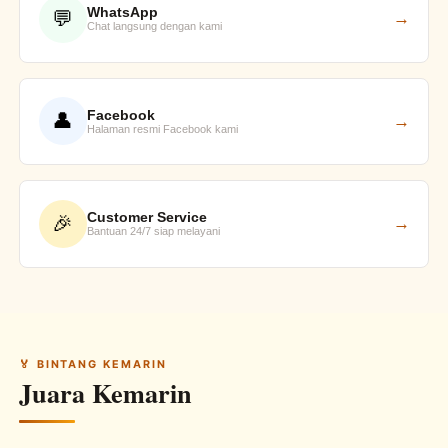
WhatsApp
💬
→
Chat langsung dengan kami
Facebook
👤
→
Halaman resmi Facebook kami
Customer Service
🎉
→
Bantuan 24/7 siap melayani
🏅 BINTANG KEMARIN
Juara Kemarin