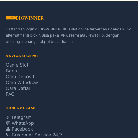
BIGWINNER
Daftar dan login di BIGWINNER, situs slot online terpercaya dengan link
alternatif anti blokir. Bisa pakai APK resmi atau lewat H5, dengan
peluang menang jackpot besar hari ini.
NAVIGASI CEPAT
Game Slot
Bonus
Cara Deposit
Cara Withdraw
Cara Daftar
FAQ
HUBUNGI KAMI
✈ Telegram
💬 WhatsApp
👤 Facebook
📞 Customer Service 24/7