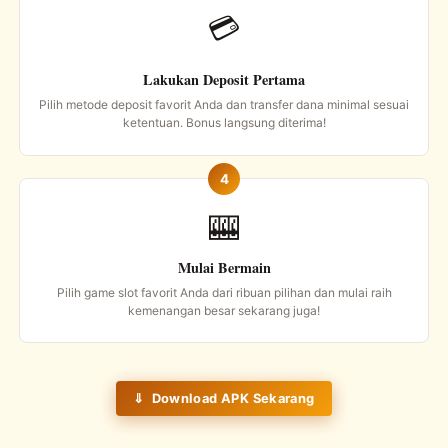
💳
Lakukan Deposit Pertama
Pilih metode deposit favorit Anda dan transfer dana minimal sesuai
ketentuan. Bonus langsung diterima!
🎰
Mulai Bermain
Pilih game slot favorit Anda dari ribuan pilihan dan mulai raih
kemenangan besar sekarang juga!
⇓ Download APK Sekarang