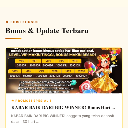
🌟 EDISI KHUSUS
Bonus & Update Terbaru
★ PROMOSI SPESIAL 1
KABAR BAIK DARI BIG WINNER! Bonus Hari ...
KABAR BAIK DARI BIG WINNER! anggota yang telah deposit
dalam 30 hari ...