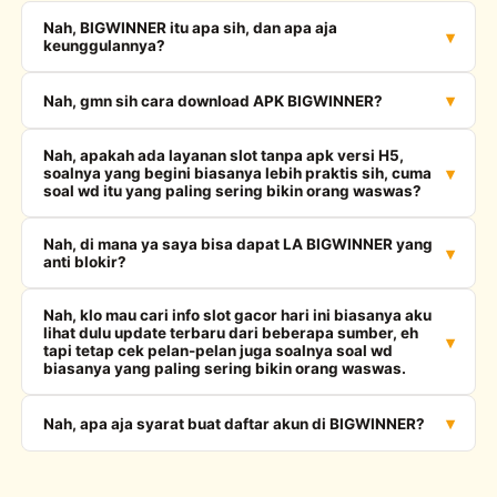
Nah, BIGWINNER itu apa sih, dan apa aja
keunggulannya?
Nah, gmn sih cara download APK BIGWINNER?
Nah, apakah ada layanan slot tanpa apk versi H5,
soalnya yang begini biasanya lebih praktis sih, cuma
soal wd itu yang paling sering bikin orang waswas?
Nah, di mana ya saya bisa dapat LA BIGWINNER yang
anti blokir?
Nah, klo mau cari info slot gacor hari ini biasanya aku
lihat dulu update terbaru dari beberapa sumber, eh
tapi tetap cek pelan-pelan juga soalnya soal wd
biasanya yang paling sering bikin orang waswas.
Nah, apa aja syarat buat daftar akun di BIGWINNER?