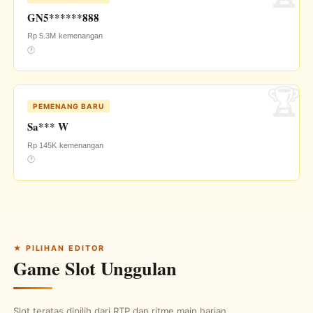
GN5******888
Rp 5.3M
kemenangan
🕐
PEMENANG BARU
Sa*** W
Rp 145K
kemenangan
🕐
★ PILIHAN EDITOR
Game Slot Unggulan
Slot teratas dipilih dari RTP dan ritme main harian.