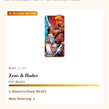
★ PILIHAN EDITOR
·
SLOT
ID #302
Zeus & Hades
RTP:
99.22%
📈 Return to Player 99.22%
Main Sekarang →