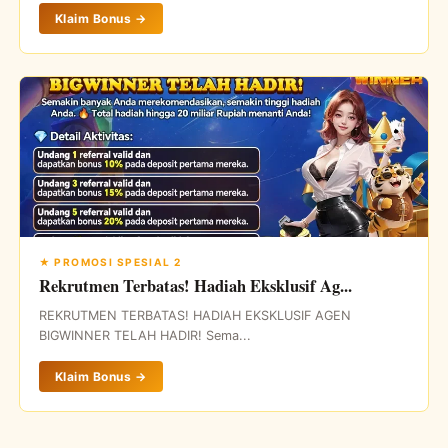
Klaim Bonus →
★ PROMOSI SPESIAL 2
Rekrutmen Terbatas! Hadiah Eksklusif Ag...
REKRUTMEN TERBATAS! HADIAH EKSKLUSIF AGEN
BIGWINNER TELAH HADIR! Sema...
Klaim Bonus →