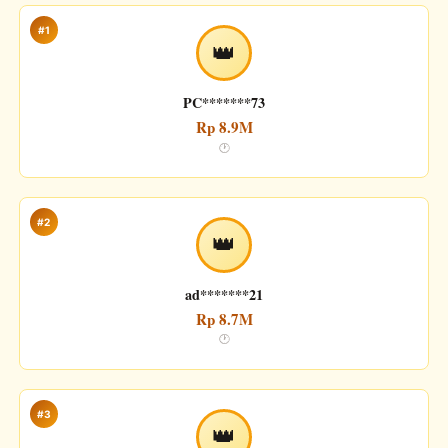
#1
👑
PC*******73
Rp 8.9M
🕐
#2
👑
ad*******21
Rp 8.7M
🕐
#3
👑