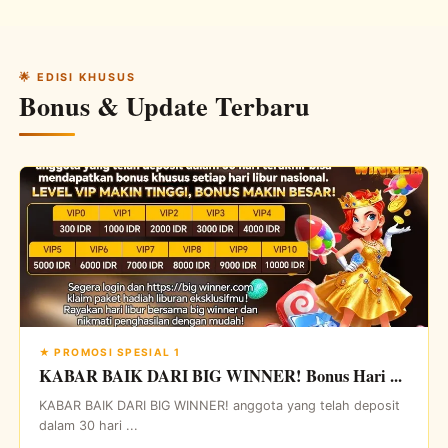
🌟 EDISI KHUSUS
Bonus & Update Terbaru
★ PROMOSI SPESIAL 1
KABAR BAIK DARI BIG WINNER! Bonus Hari ...
KABAR BAIK DARI BIG WINNER! anggota yang telah deposit
dalam 30 hari ...