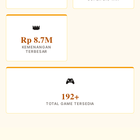
👑
Rp 8.7M
KEMENANGAN
TERBESAR
🎮
192+
TOTAL GAME TERSEDIA