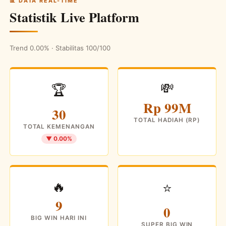
📊 DATA REAL-TIME
Statistik Live Platform
Trend 0.00% · Stabilitas 100/100
💸
🏆
Rp 99M
30
TOTAL HADIAH (RP)
TOTAL KEMENANGAN
▼ 0.00%
🔥
⭐
9
0
BIG WIN HARI INI
SUPER BIG WIN