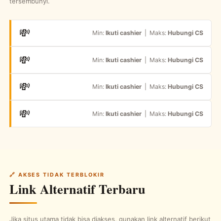
tersembunyi.
💸
Min:
Ikuti cashier
| Maks:
Hubungi CS
💸
Min:
Ikuti cashier
| Maks:
Hubungi CS
💸
Min:
Ikuti cashier
| Maks:
Hubungi CS
💸
Min:
Ikuti cashier
| Maks:
Hubungi CS
🔗 AKSES TIDAK TERBLOKIR
Link Alternatif Terbaru
Jika situs utama tidak bisa diakses, gunakan link alternatif berikut