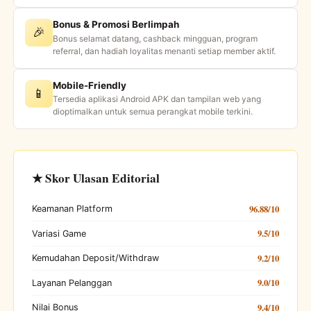
Bonus & Promosi Berlimpah
🎉
Bonus selamat datang, cashback mingguan, program
referral, dan hadiah loyalitas menanti setiap member aktif.
Mobile-Friendly
📱
Tersedia aplikasi Android APK dan tampilan web yang
dioptimalkan untuk semua perangkat mobile terkini.
★ Skor Ulasan Editorial
96.88/10
Keamanan Platform
9.5/10
Variasi Game
9.2/10
Kemudahan Deposit/Withdraw
9.0/10
Layanan Pelanggan
9.4/10
Nilai Bonus