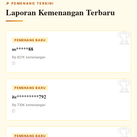
🎉 PEMENANG TERKINI
Laporan Kemenangan Terbaru
PEMENANG BARU
us*****88
Rp 827K
kemenangan
🕐
PEMENANG BARU
ite*********792
Rp 730K
kemenangan
🕐
PEMENANG BARU