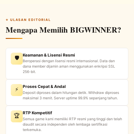
⭐ ULASAN EDITORIAL
Mengapa Memilih BIGWINNER?
Keamanan & Lisensi Resmi
🛡
Beroperasi dengan lisensi resmi internasional. Data dan
dana member dijamin aman menggunakan enkripsi SSL
256-bit.
Proses Cepat & Andal
⚡
Deposit diproses dalam hitungan detik. Withdraw diproses
maksimal 3 menit. Server uptime 99.9% sepanjang tahun.
RTP Kompetitif
🏆
Semua game kami memiliki RTP resmi yang tinggi dan telah
diaudit secara independen oleh lembaga sertifikasi
terkemuka.