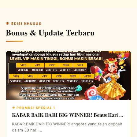
🌟 EDISI KHUSUS
Bonus & Update Terbaru
★ PROMOSI SPESIAL 1
KABAR BAIK DARI BIG WINNER! Bonus Hari ...
KABAR BAIK DARI BIG WINNER! anggota yang telah deposit
dalam 30 hari ...