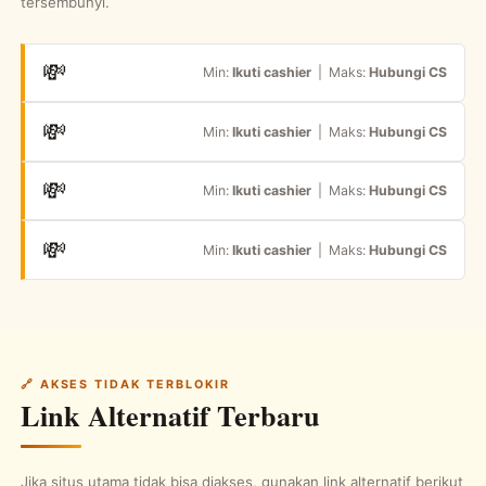
tersembunyi.
💸
Min:
Ikuti cashier
| Maks:
Hubungi CS
💸
Min:
Ikuti cashier
| Maks:
Hubungi CS
💸
Min:
Ikuti cashier
| Maks:
Hubungi CS
💸
Min:
Ikuti cashier
| Maks:
Hubungi CS
🔗 AKSES TIDAK TERBLOKIR
Link Alternatif Terbaru
Jika situs utama tidak bisa diakses, gunakan link alternatif berikut