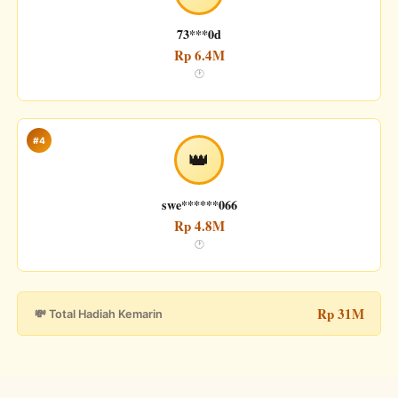
73***0d
Rp 6.4M
🕐
#4
👑
swe******066
Rp 4.8M
🕐
Rp 31M
💸 Total Hadiah Kemarin