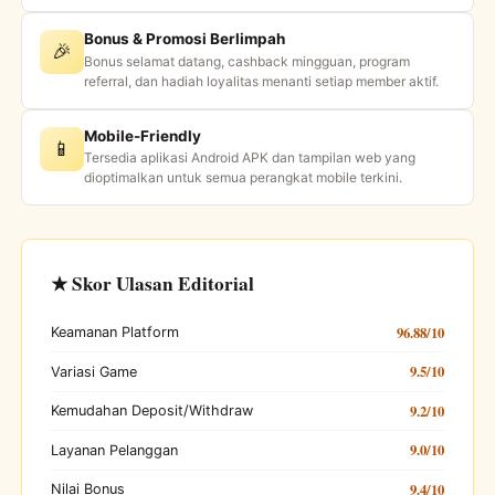
Bonus & Promosi Berlimpah
🎉
Bonus selamat datang, cashback mingguan, program
referral, dan hadiah loyalitas menanti setiap member aktif.
Mobile-Friendly
📱
Tersedia aplikasi Android APK dan tampilan web yang
dioptimalkan untuk semua perangkat mobile terkini.
★ Skor Ulasan Editorial
96.88/10
Keamanan Platform
9.5/10
Variasi Game
9.2/10
Kemudahan Deposit/Withdraw
9.0/10
Layanan Pelanggan
9.4/10
Nilai Bonus