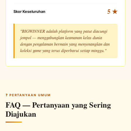
5 ★
Skor Keseluruhan
"BIGWINNER adalah platform yang patut diacungi
jempol — menggabungkan keamanan kelas dunia
dengan pengalaman bermain yang menyenangkan dan
koleksi game yang terus diperbarui setiap minggu."
❓ PERTANYAAN UMUM
FAQ — Pertanyaan yang Sering
Diajukan