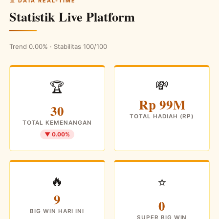
📊 DATA REAL-TIME
Statistik Live Platform
Trend 0.00% · Stabilitas 100/100
💸
🏆
Rp 99M
30
TOTAL HADIAH (RP)
TOTAL KEMENANGAN
▼ 0.00%
🔥
⭐
9
0
BIG WIN HARI INI
SUPER BIG WIN