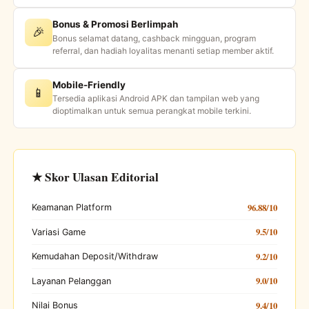
Bonus & Promosi Berlimpah
🎉
Bonus selamat datang, cashback mingguan, program
referral, dan hadiah loyalitas menanti setiap member aktif.
Mobile-Friendly
📱
Tersedia aplikasi Android APK dan tampilan web yang
dioptimalkan untuk semua perangkat mobile terkini.
★ Skor Ulasan Editorial
96.88/10
Keamanan Platform
9.5/10
Variasi Game
9.2/10
Kemudahan Deposit/Withdraw
9.0/10
Layanan Pelanggan
9.4/10
Nilai Bonus