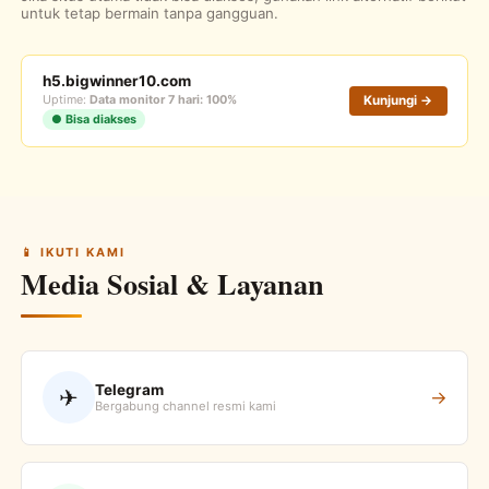
untuk tetap bermain tanpa gangguan.
h5.bigwinner10.com
Uptime:
Data monitor 7 hari: 100%
Kunjungi →
● Bisa diakses
📱 IKUTI KAMI
Media Sosial & Layanan
Telegram
✈
→
Bergabung channel resmi kami