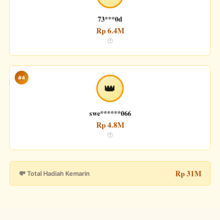
73***0d
Rp 6.4M
🕐
#4
👑
swe******066
Rp 4.8M
🕐
Rp 31M
💸 Total Hadiah Kemarin