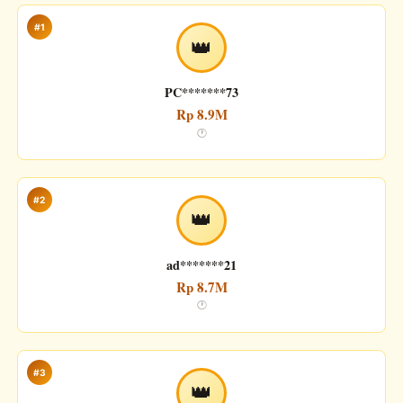
#1
👑
PC*******73
Rp 8.9M
🕐
#2
👑
ad*******21
Rp 8.7M
🕐
#3
👑