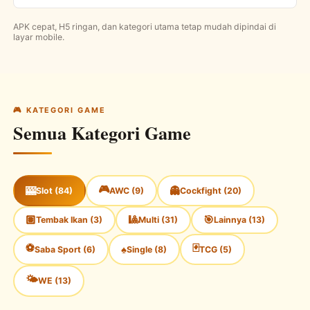
APK cepat, H5 ringan, dan kategori utama tetap mudah dipindai di
layar mobile.
🎮 KATEGORI GAME
Semua Kategori Game
🎮
🎰
👻
Slot (84)
AWC (9)
Cockfight (20)
🏽
🎱
🎯
Tembak Ikan (3)
Multi (31)
Lainnya (13)
⚽
🃏
♠
Saba Sport (6)
Single (8)
TCG (5)
🌤
WE (13)