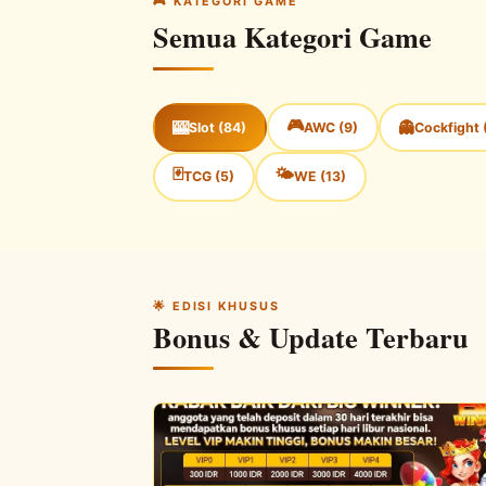
🎮 KATEGORI GAME
Semua Kategori Game
🎮
🎰
👻
Slot (84)
AWC (9)
Cockfight 
🃏
🌤
TCG (5)
WE (13)
🌟 EDISI KHUSUS
Bonus & Update Terbaru