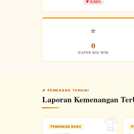
▼ 0.00%
⭐
0
SUPER BIG WIN
🎉 PEMENANG TERKINI
Laporan Kemenangan Ter
PEMENANG BARU
P