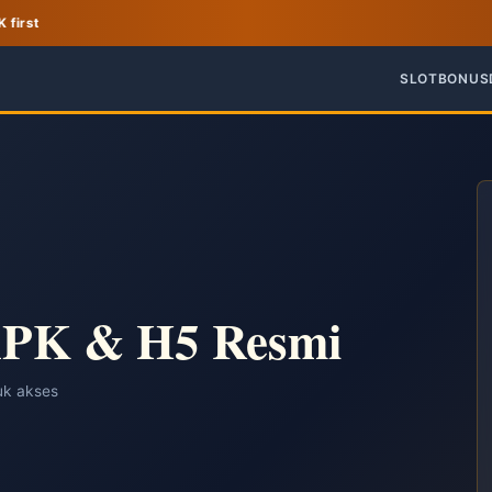
t
SLOT
BONUS
PK & H5 Resmi
tuk akses