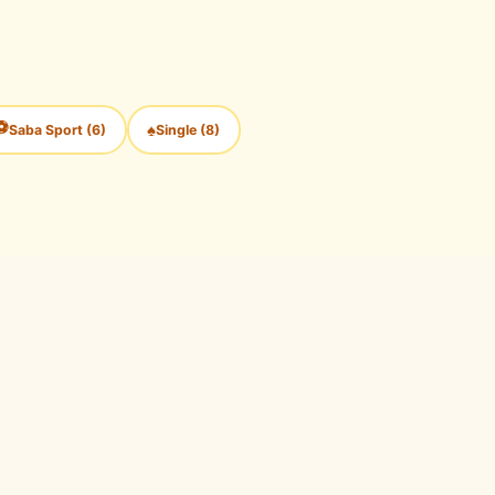
⚽
♠
Saba Sport (6)
Single (8)