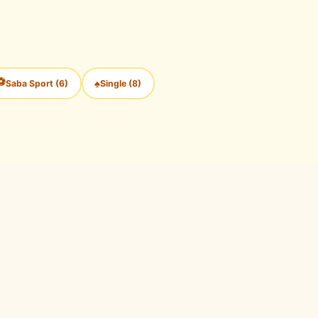
⚽
♠
Saba Sport (6)
Single (8)