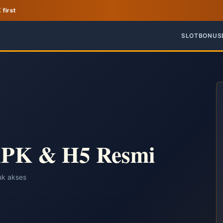
t
SLOT
BONUS
PK & H5 Resmi
tuk akses