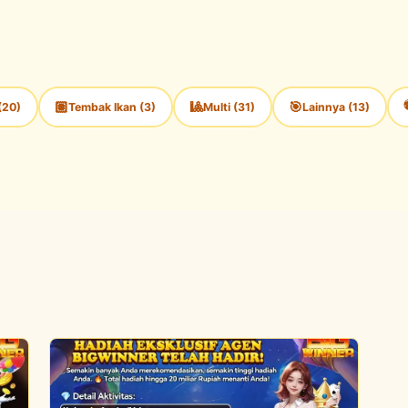
🏽
🎱
🎯
(20)
Tembak Ikan (3)
Multi (31)
Lainnya (13)