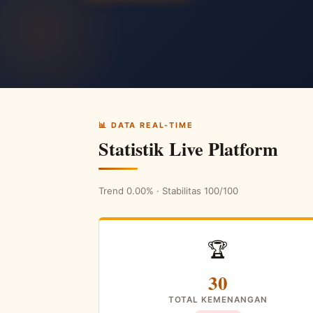
📊 DATA REAL-TIME
Statistik Live Platform
Trend 0.00% · Stabilitas 100/100
🏆
30
TOTAL KEMENANGAN