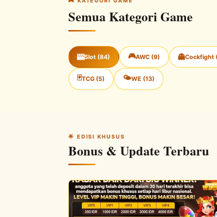
🎮 KATEGORI GAME
Semua Kategori Game
🎮
🎰
👻
Slot (84)
AWC (9)
Cockfight 
🃏
🌤
TCG (5)
WE (13)
🌟 EDISI KHUSUS
Bonus & Update Terbaru