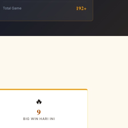
192+
Total Game
🔥
9
BIG WIN HARI INI