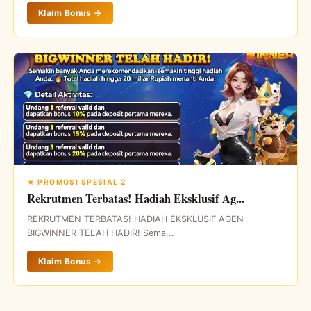
Klaim Bonus →
★ PROMOSI SPESIAL 2
Rekrutmen Terbatas! Hadiah Eksklusif Ag...
REKRUTMEN TERBATAS! HADIAH EKSKLUSIF AGEN
BIGWINNER TELAH HADIR! Sema...
Klaim Bonus →