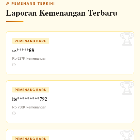
🎉 PEMENANG TERKINI
Laporan Kemenangan Terbaru
PEMENANG BARU
us*****88
Rp 827K
kemenangan
🕐
PEMENANG BARU
ite*********792
Rp 730K
kemenangan
🕐
PEMENANG BARU