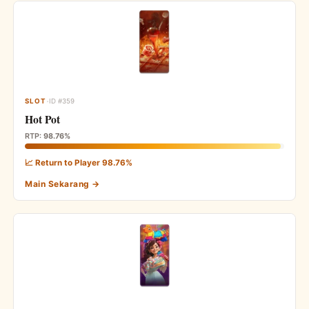
·
SLOT
ID #359
Hot Pot
RTP:
98.76%
📈 Return to Player 98.76%
Main Sekarang →