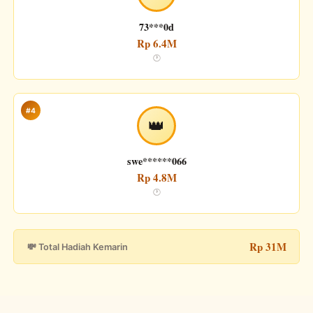
73***0d
Rp 6.4M
🕐
#4
👑
swe******066
Rp 4.8M
🕐
Rp 31M
💸 Total Hadiah Kemarin