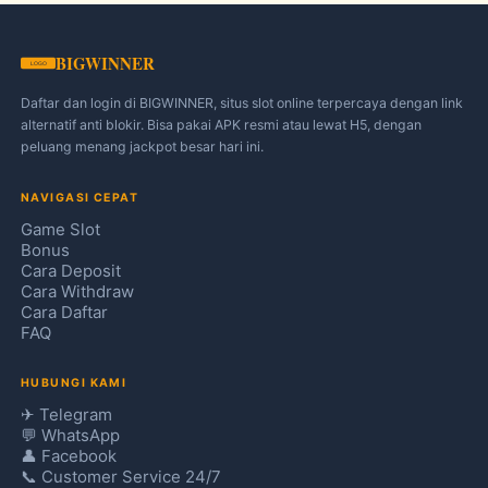
BIGWINNER
Daftar dan login di BIGWINNER, situs slot online terpercaya dengan link
alternatif anti blokir. Bisa pakai APK resmi atau lewat H5, dengan
peluang menang jackpot besar hari ini.
NAVIGASI CEPAT
Game Slot
Bonus
Cara Deposit
Cara Withdraw
Cara Daftar
FAQ
HUBUNGI KAMI
✈ Telegram
💬 WhatsApp
👤 Facebook
📞 Customer Service 24/7