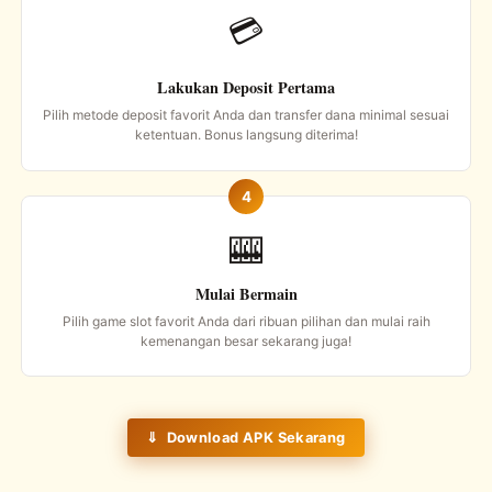
💳
Lakukan Deposit Pertama
Pilih metode deposit favorit Anda dan transfer dana minimal sesuai
ketentuan. Bonus langsung diterima!
🎰
Mulai Bermain
Pilih game slot favorit Anda dari ribuan pilihan dan mulai raih
kemenangan besar sekarang juga!
⇓ Download APK Sekarang