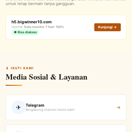
untuk tetap bermain tanpa gangguan.
h5.bigwinner10.com
Uptime:
Data monitor 7 hari: 100%
Kunjungi →
● Bisa diakses
📱 IKUTI KAMI
Media Sosial & Layanan
Telegram
✈
→
Bergabung channel resmi kami