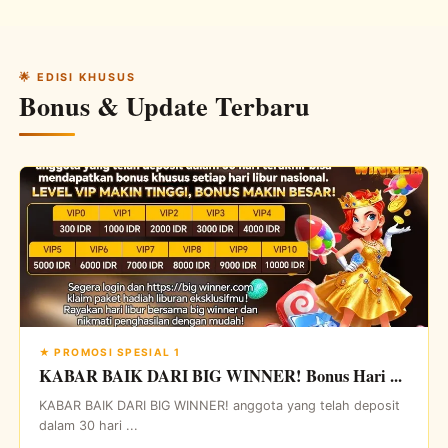
🌟 EDISI KHUSUS
Bonus & Update Terbaru
★ PROMOSI SPESIAL 1
KABAR BAIK DARI BIG WINNER! Bonus Hari ...
KABAR BAIK DARI BIG WINNER! anggota yang telah deposit
dalam 30 hari ...