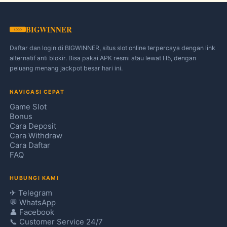
BIGWINNER
Daftar dan login di BIGWINNER, situs slot online terpercaya dengan link
alternatif anti blokir. Bisa pakai APK resmi atau lewat H5, dengan
peluang menang jackpot besar hari ini.
NAVIGASI CEPAT
Game Slot
Bonus
Cara Deposit
Cara Withdraw
Cara Daftar
FAQ
HUBUNGI KAMI
✈ Telegram
💬 WhatsApp
👤 Facebook
📞 Customer Service 24/7