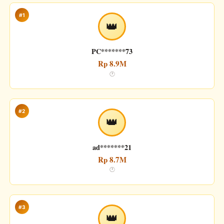
#1
👑
PC*******73
Rp 8.9M
🕐
#2
👑
ad*******21
Rp 8.7M
🕐
#3
👑