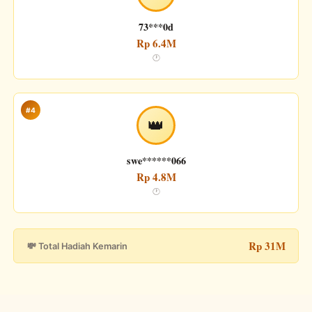
73***0d
Rp 6.4M
🕐
#4
👑
swe******066
Rp 4.8M
🕐
Rp 31M
💸 Total Hadiah Kemarin