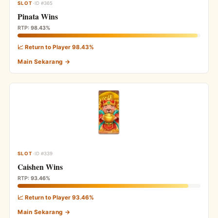
·
SLOT
ID #365
Pinata Wins
RTP:
98.43%
📈 Return to Player 98.43%
Main Sekarang →
·
SLOT
ID #339
Caishen Wins
RTP:
93.46%
📈 Return to Player 93.46%
Main Sekarang →