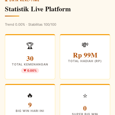
📊 DATA REAL-TIME
Statistik Live Platform
Trend 0.00% · Stabilitas 100/100
💸
🏆
Rp 99M
30
TOTAL HADIAH (RP)
TOTAL KEMENANGAN
▼ 0.00%
🔥
⭐
9
0
BIG WIN HARI INI
SUPER BIG WIN