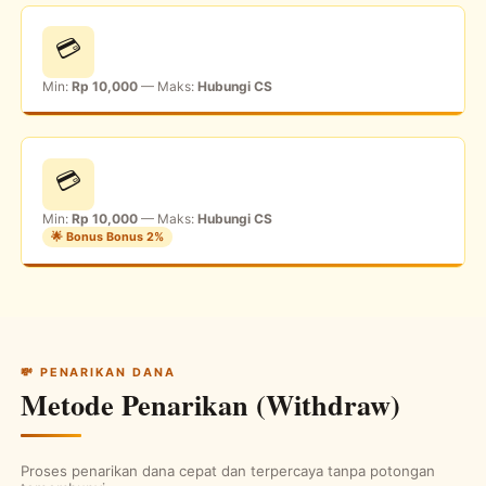
💳
Min:
Rp 10,000
— Maks:
Hubungi CS
💳
Min:
Rp 10,000
— Maks:
Hubungi CS
🌟 Bonus Bonus 2%
💸 PENARIKAN DANA
Metode Penarikan (Withdraw)
Proses penarikan dana cepat dan terpercaya tanpa potongan