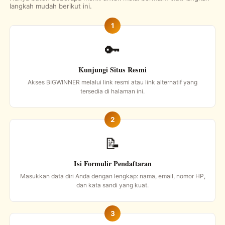
langkah mudah berikut ini.
🔑
Kunjungi Situs Resmi
Akses BIGWINNER melalui link resmi atau link alternatif yang
tersedia di halaman ini.
📝
Isi Formulir Pendaftaran
Masukkan data diri Anda dengan lengkap: nama, email, nomor HP,
dan kata sandi yang kuat.