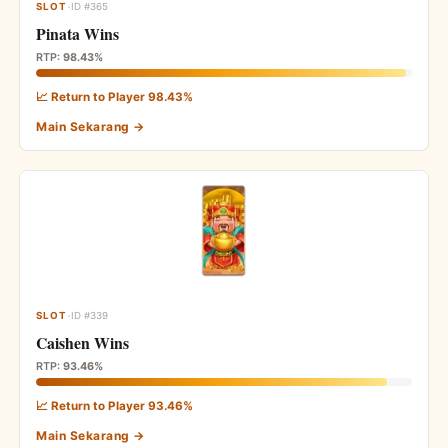
·
SLOT
ID #365
Pinata Wins
RTP:
98.43%
📈 Return to Player 98.43%
Main Sekarang →
·
SLOT
ID #339
Caishen Wins
RTP:
93.46%
📈 Return to Player 93.46%
Main Sekarang →