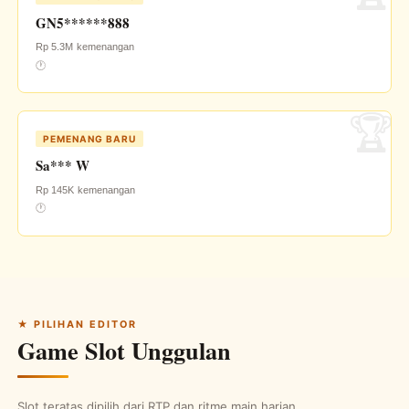
GN5******888
Rp 5.3M
kemenangan
🕐
PEMENANG BARU
Sa*** W
Rp 145K
kemenangan
🕐
★ PILIHAN EDITOR
Game Slot Unggulan
Slot teratas dipilih dari RTP dan ritme main harian.