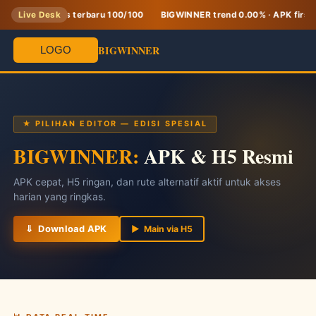
Stabilitas terbaru 100/100
Live Desk
BIGWINNER trend 0.00% · APK first
BIGWINNER
★ PILIHAN EDITOR — EDISI SPESIAL
BIGWINNER:
APK & H5 Resmi
APK cepat, H5 ringan, dan rute alternatif aktif untuk akses
harian yang ringkas.
⇓ Download APK
▶ Main via H5