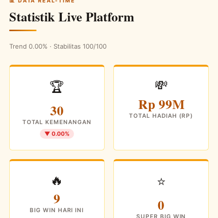
📊 DATA REAL-TIME
Statistik Live Platform
Trend 0.00% · Stabilitas 100/100
💸
🏆
Rp 99M
30
TOTAL HADIAH (RP)
TOTAL KEMENANGAN
▼ 0.00%
🔥
⭐
9
0
BIG WIN HARI INI
SUPER BIG WIN