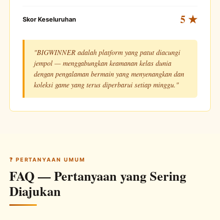
5 ★
Skor Keseluruhan
"BIGWINNER adalah platform yang patut diacungi
jempol — menggabungkan keamanan kelas dunia
dengan pengalaman bermain yang menyenangkan dan
koleksi game yang terus diperbarui setiap minggu."
❓ PERTANYAAN UMUM
FAQ — Pertanyaan yang Sering
Diajukan