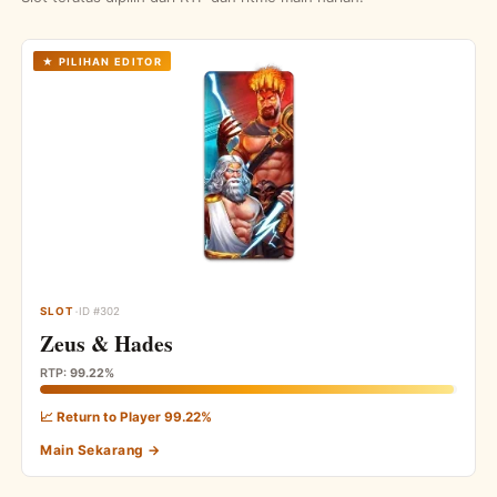
★ PILIHAN EDITOR
·
SLOT
ID #302
Zeus & Hades
RTP:
99.22%
📈 Return to Player 99.22%
Main Sekarang →