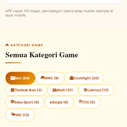
APK cepat, H5 ringan, dan kategori utama tetap mudah dipindai di
layar mobile.
🎮 KATEGORI GAME
Semua Kategori Game
🎮
🎰
👻
Slot (84)
AWC (9)
Cockfight (20)
🏽
🎱
🎯
Tembak Ikan (3)
Multi (31)
Lainnya (13)
⚽
🃏
♠
Saba Sport (6)
Single (8)
TCG (5)
🌤
WE (13)