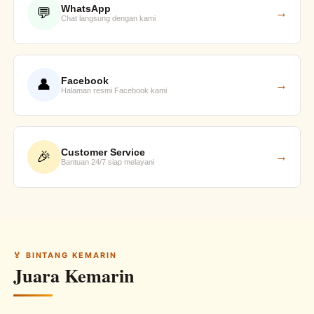
WhatsApp
💬
→
Chat langsung dengan kami
Facebook
👤
→
Halaman resmi Facebook kami
Customer Service
🎉
→
Bantuan 24/7 siap melayani
🏅 BINTANG KEMARIN
Juara Kemarin