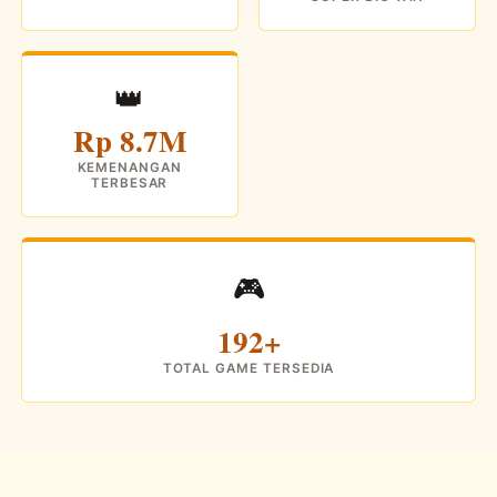
👑
Rp 8.7M
KEMENANGAN
TERBESAR
🎮
192+
TOTAL GAME TERSEDIA