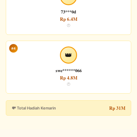
73***0d
Rp 6.4M
🕐
#4
👑
swe******066
Rp 4.8M
🕐
Rp 31M
💸 Total Hadiah Kemarin