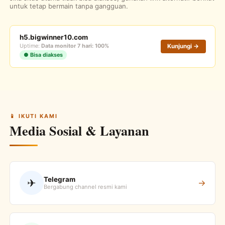
untuk tetap bermain tanpa gangguan.
h5.bigwinner10.com
Uptime:
Data monitor 7 hari: 100%
Kunjungi →
● Bisa diakses
📱 IKUTI KAMI
Media Sosial & Layanan
Telegram
✈
→
Bergabung channel resmi kami