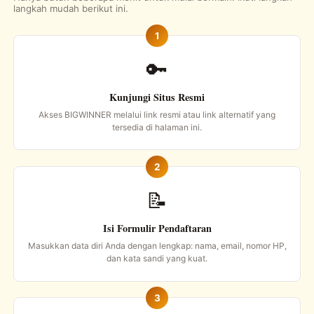
langkah mudah berikut ini.
🔑
Kunjungi Situs Resmi
Akses BIGWINNER melalui link resmi atau link alternatif yang
tersedia di halaman ini.
📝
Isi Formulir Pendaftaran
Masukkan data diri Anda dengan lengkap: nama, email, nomor HP,
dan kata sandi yang kuat.