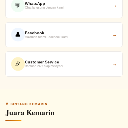
WhatsApp
💬
→
Chat langsung dengan kami
Facebook
👤
→
Halaman resmi Facebook kami
Customer Service
🎉
→
Bantuan 24/7 siap melayani
🏅 BINTANG KEMARIN
Juara Kemarin