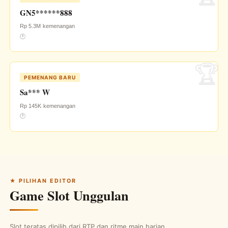
GN5******888
Rp 5.3M
kemenangan
🕐
PEMENANG BARU
Sa*** W
Rp 145K
kemenangan
🕐
★ PILIHAN EDITOR
Game Slot Unggulan
Slot teratas dipilih dari RTP dan ritme main harian.