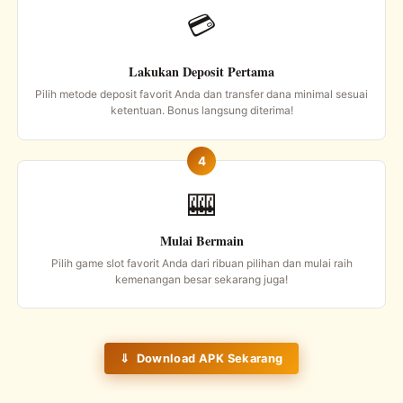
💳
Lakukan Deposit Pertama
Pilih metode deposit favorit Anda dan transfer dana minimal sesuai
ketentuan. Bonus langsung diterima!
🎰
Mulai Bermain
Pilih game slot favorit Anda dari ribuan pilihan dan mulai raih
kemenangan besar sekarang juga!
⇓ Download APK Sekarang