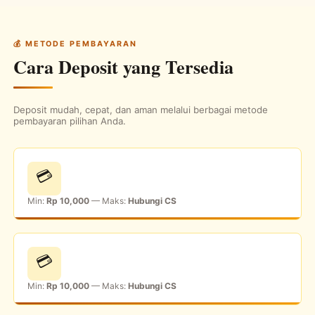
💰 METODE PEMBAYARAN
Cara Deposit yang Tersedia
Deposit mudah, cepat, dan aman melalui berbagai metode
pembayaran pilihan Anda.
💳
Min:
Rp 10,000
— Maks:
Hubungi CS
💳
Min:
Rp 10,000
— Maks:
Hubungi CS