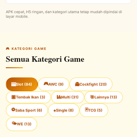
APK cepat, H5 ringan, dan kategori utama tetap mudah dipindai di
layar mobile.
🎮 KATEGORI GAME
Semua Kategori Game
🎮
🎰
👻
Slot (84)
AWC (9)
Cockfight (20)
🏽
🎱
🎯
Tembak Ikan (3)
Multi (31)
Lainnya (13)
⚽
🃏
♠
Saba Sport (6)
Single (8)
TCG (5)
🌤
WE (13)