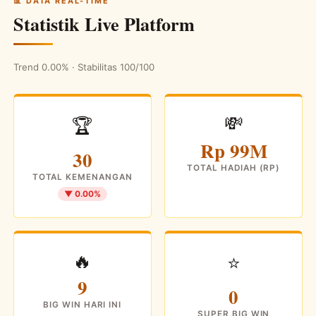
📊 DATA REAL-TIME
Statistik Live Platform
Trend 0.00% · Stabilitas 100/100
💸
🏆
Rp 99M
30
TOTAL HADIAH (RP)
TOTAL KEMENANGAN
▼ 0.00%
🔥
⭐
9
0
BIG WIN HARI INI
SUPER BIG WIN