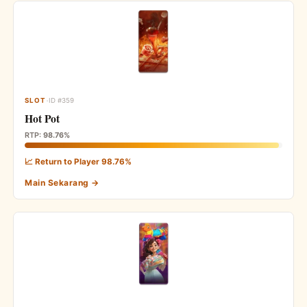
·
SLOT
ID #359
Hot Pot
RTP:
98.76%
📈 Return to Player 98.76%
Main Sekarang →