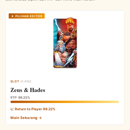
★ PILIHAN EDITOR
·
SLOT
ID #302
Zeus & Hades
RTP:
99.22%
📈 Return to Player 99.22%
Main Sekarang →