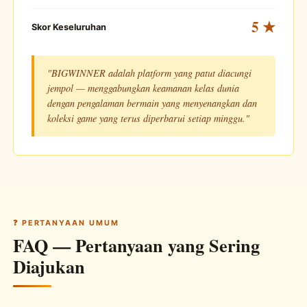
5 ★
Skor Keseluruhan
"BIGWINNER adalah platform yang patut diacungi
jempol — menggabungkan keamanan kelas dunia
dengan pengalaman bermain yang menyenangkan dan
koleksi game yang terus diperbarui setiap minggu."
❓ PERTANYAAN UMUM
FAQ — Pertanyaan yang Sering
Diajukan