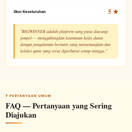
5 ★
Skor Keseluruhan
"BIGWINNER adalah platform yang patut diacungi
jempol — menggabungkan keamanan kelas dunia
dengan pengalaman bermain yang menyenangkan dan
koleksi game yang terus diperbarui setiap minggu."
❓ PERTANYAAN UMUM
FAQ — Pertanyaan yang Sering
Diajukan