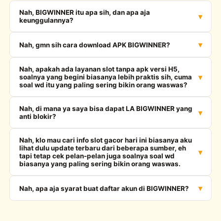
Nah, BIGWINNER itu apa sih, dan apa aja
keunggulannya?
Nah, gmn sih cara download APK BIGWINNER?
Nah, apakah ada layanan slot tanpa apk versi H5,
soalnya yang begini biasanya lebih praktis sih, cuma
soal wd itu yang paling sering bikin orang waswas?
Nah, di mana ya saya bisa dapat LA BIGWINNER yang
anti blokir?
Nah, klo mau cari info slot gacor hari ini biasanya aku
lihat dulu update terbaru dari beberapa sumber, eh
tapi tetap cek pelan-pelan juga soalnya soal wd
biasanya yang paling sering bikin orang waswas.
Nah, apa aja syarat buat daftar akun di BIGWINNER?