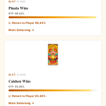
·
SLOT
ID #365
Pinata Wins
RTP:
98.43%
📈 Return to Player 98.43%
Main Sekarang →
·
SLOT
ID #339
Caishen Wins
RTP:
93.46%
📈 Return to Player 93.46%
Main Sekarang →