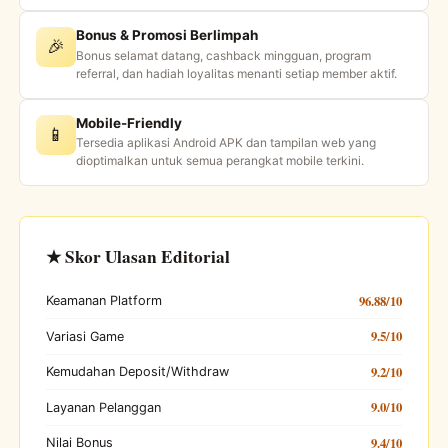
Bonus & Promosi Berlimpah
🎉
Bonus selamat datang, cashback mingguan, program
referral, dan hadiah loyalitas menanti setiap member aktif.
Mobile-Friendly
📱
Tersedia aplikasi Android APK dan tampilan web yang
dioptimalkan untuk semua perangkat mobile terkini.
★ Skor Ulasan Editorial
96.88/10
Keamanan Platform
9.5/10
Variasi Game
9.2/10
Kemudahan Deposit/Withdraw
9.0/10
Layanan Pelanggan
9.4/10
Nilai Bonus