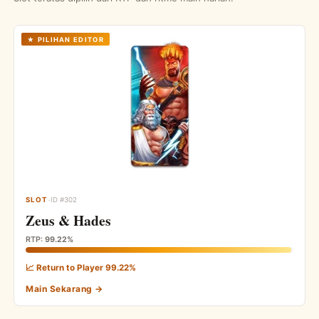
★ PILIHAN EDITOR
·
SLOT
ID #302
Zeus & Hades
RTP:
99.22%
📈 Return to Player 99.22%
Main Sekarang →