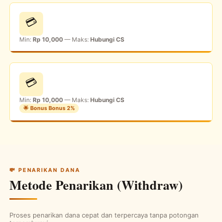
💳
Min:
Rp 10,000
— Maks:
Hubungi CS
💳
Min:
Rp 10,000
— Maks:
Hubungi CS
🌟 Bonus Bonus 2%
💸 PENARIKAN DANA
Metode Penarikan (Withdraw)
Proses penarikan dana cepat dan terpercaya tanpa potongan