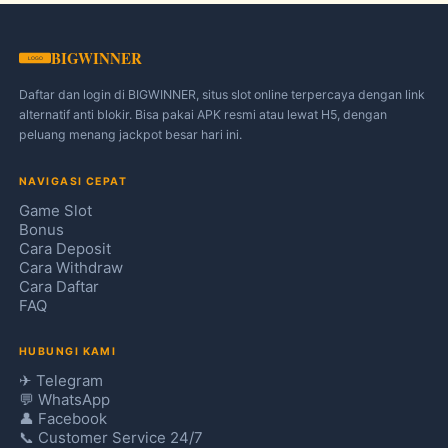
BIGWINNER
Daftar dan login di BIGWINNER, situs slot online terpercaya dengan link
alternatif anti blokir. Bisa pakai APK resmi atau lewat H5, dengan
peluang menang jackpot besar hari ini.
NAVIGASI CEPAT
Game Slot
Bonus
Cara Deposit
Cara Withdraw
Cara Daftar
FAQ
HUBUNGI KAMI
✈ Telegram
💬 WhatsApp
👤 Facebook
📞 Customer Service 24/7