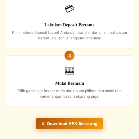
💳
Lakukan Deposit Pertama
Pilih metode deposit favorit Anda dan transfer dana minimal sesuai
ketentuan. Bonus langsung diterima!
🎰
Mulai Bermain
Pilih game slot favorit Anda dari ribuan pilihan dan mulai raih
kemenangan besar sekarang juga!
⇓ Download APK Sekarang