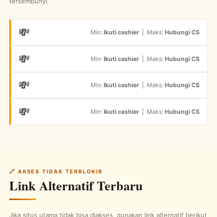
tersembunyi.
💸
Min:
Ikuti cashier
| Maks:
Hubungi CS
💸
Min:
Ikuti cashier
| Maks:
Hubungi CS
💸
Min:
Ikuti cashier
| Maks:
Hubungi CS
💸
Min:
Ikuti cashier
| Maks:
Hubungi CS
🔗 AKSES TIDAK TERBLOKIR
Link Alternatif Terbaru
Jika situs utama tidak bisa diakses, gunakan link alternatif berikut