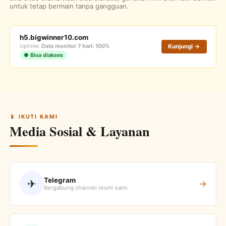
untuk tetap bermain tanpa gangguan.
h5.bigwinner10.com
Uptime:
Data monitor 7 hari: 100%
Kunjungi →
● Bisa diakses
📱 IKUTI KAMI
Media Sosial & Layanan
Telegram
✈
→
Bergabung channel resmi kami