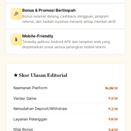
Bonus & Promosi Berlimpah
🎉
Bonus selamat datang, cashback mingguan, program
referral, dan hadiah loyalitas menanti setiap member aktif.
Mobile-Friendly
📱
Tersedia aplikasi Android APK dan tampilan web yang
dioptimalkan untuk semua perangkat mobile terkini.
★ Skor Ulasan Editorial
96.88/10
Keamanan Platform
9.5/10
Variasi Game
9.2/10
Kemudahan Deposit/Withdraw
9.0/10
Layanan Pelanggan
9.4/10
Nilai Bonus