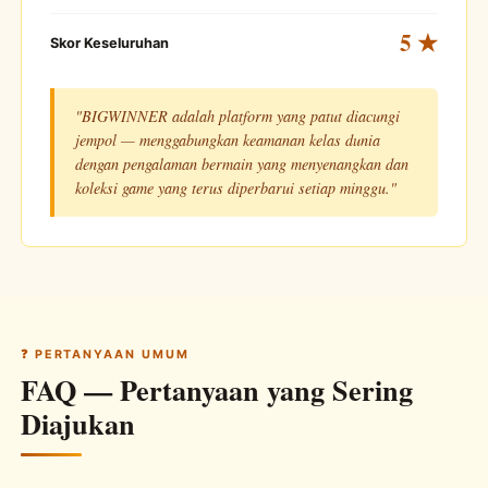
5 ★
Skor Keseluruhan
"BIGWINNER adalah platform yang patut diacungi
jempol — menggabungkan keamanan kelas dunia
dengan pengalaman bermain yang menyenangkan dan
koleksi game yang terus diperbarui setiap minggu."
❓ PERTANYAAN UMUM
FAQ — Pertanyaan yang Sering
Diajukan