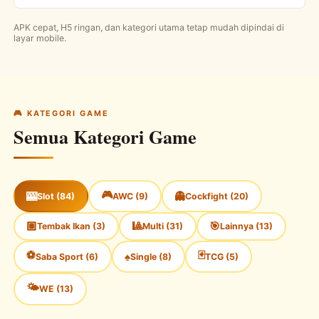
APK cepat, H5 ringan, dan kategori utama tetap mudah dipindai di
layar mobile.
🎮 KATEGORI GAME
Semua Kategori Game
🎮
🎰
👻
Slot (84)
AWC (9)
Cockfight (20)
🏽
🎱
🎯
Tembak Ikan (3)
Multi (31)
Lainnya (13)
⚽
🃏
♠
Saba Sport (6)
Single (8)
TCG (5)
🌤
WE (13)