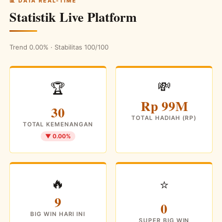
📊 DATA REAL-TIME
Statistik Live Platform
Trend 0.00% · Stabilitas 100/100
💸
🏆
Rp 99M
30
TOTAL HADIAH (RP)
TOTAL KEMENANGAN
▼ 0.00%
🔥
⭐
9
0
BIG WIN HARI INI
SUPER BIG WIN