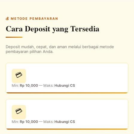
💰 METODE PEMBAYARAN
Cara Deposit yang Tersedia
Deposit mudah, cepat, dan aman melalui berbagai metode
pembayaran pilihan Anda.
💳
Min:
Rp 10,000
— Maks:
Hubungi CS
💳
Min:
Rp 10,000
— Maks:
Hubungi CS