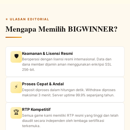
⭐ ULASAN EDITORIAL
Mengapa Memilih BIGWINNER?
Keamanan & Lisensi Resmi
🛡
Beroperasi dengan lisensi resmi internasional. Data dan
dana member dijamin aman menggunakan enkripsi SSL
256-bit.
Proses Cepat & Andal
⚡
Deposit diproses dalam hitungan detik. Withdraw diproses
maksimal 3 menit. Server uptime 99.9% sepanjang tahun.
RTP Kompetitif
🏆
Semua game kami memiliki RTP resmi yang tinggi dan telah
diaudit secara independen oleh lembaga sertifikasi
terkemuka.