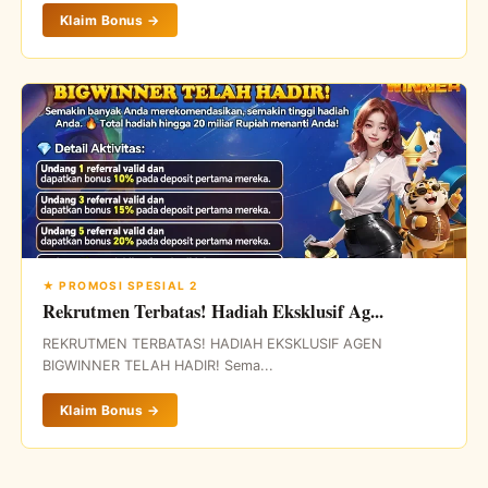
Klaim Bonus →
★ PROMOSI SPESIAL 2
Rekrutmen Terbatas! Hadiah Eksklusif Ag...
REKRUTMEN TERBATAS! HADIAH EKSKLUSIF AGEN
BIGWINNER TELAH HADIR! Sema...
Klaim Bonus →