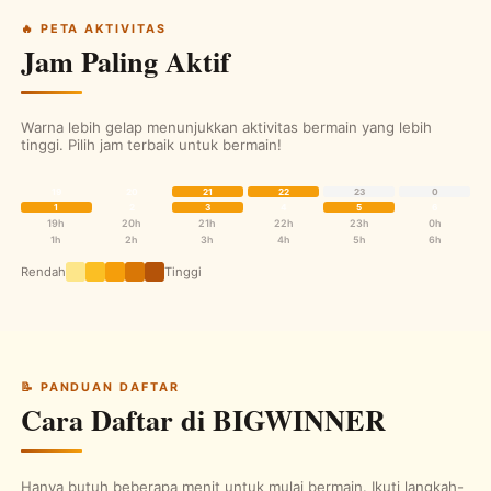
🔥 PETA AKTIVITAS
Jam Paling Aktif
Warna lebih gelap menunjukkan aktivitas bermain yang lebih
tinggi. Pilih jam terbaik untuk bermain!
19
20
21
22
23
0
1
2
3
4
5
6
19h
20h
21h
22h
23h
0h
1h
2h
3h
4h
5h
6h
Rendah
Tinggi
📝 PANDUAN DAFTAR
Cara Daftar di BIGWINNER
Hanya butuh beberapa menit untuk mulai bermain. Ikuti langkah-