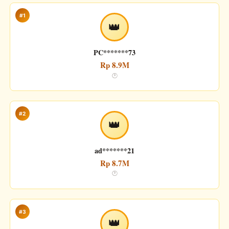
#1
👑
PC*******73
Rp 8.9M
🕐
#2
👑
ad*******21
Rp 8.7M
🕐
#3
👑