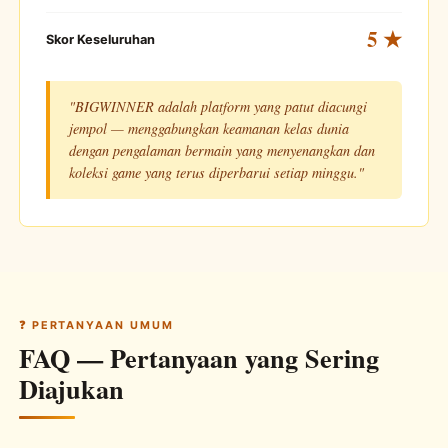
5 ★
Skor Keseluruhan
"BIGWINNER adalah platform yang patut diacungi
jempol — menggabungkan keamanan kelas dunia
dengan pengalaman bermain yang menyenangkan dan
koleksi game yang terus diperbarui setiap minggu."
❓ PERTANYAAN UMUM
FAQ — Pertanyaan yang Sering
Diajukan