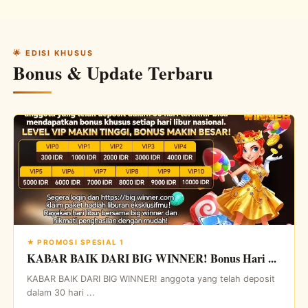
🌟 EDISI KHUSUS
Bonus & Update Terbaru
★ PROMOSI SPESIAL 1
KABAR BAIK DARI BIG WINNER! Bonus Hari ...
KABAR BAIK DARI BIG WINNER! anggota yang telah deposit
dalam 30 hari ...