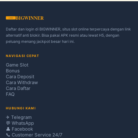
BIGWINNER
Daftar dan login di BIGWINNER, situs slot online terpercaya dengan link
alternatif anti blokir. Bisa pakai APK resmi atau lewat H5, dengan
peluang menang jackpot besar hari ini.
NAVIGASI CEPAT
Game Slot
Bonus
Cara Deposit
Cara Withdraw
Cara Daftar
FAQ
HUBUNGI KAMI
✈ Telegram
💬 WhatsApp
👤 Facebook
📞 Customer Service 24/7