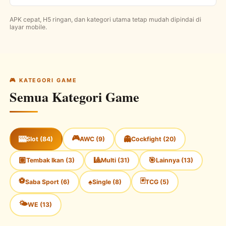
APK cepat, H5 ringan, dan kategori utama tetap mudah dipindai di
layar mobile.
🎮 KATEGORI GAME
Semua Kategori Game
🎮
🎰
👻
Slot (84)
AWC (9)
Cockfight (20)
🏽
🎱
🎯
Tembak Ikan (3)
Multi (31)
Lainnya (13)
⚽
🃏
♠
Saba Sport (6)
Single (8)
TCG (5)
🌤
WE (13)