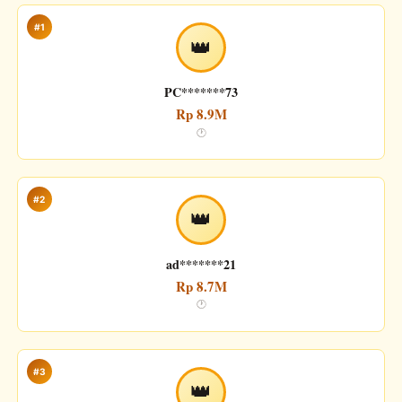
#1
👑
PC*******73
Rp 8.9M
🕐
#2
👑
ad*******21
Rp 8.7M
🕐
#3
👑