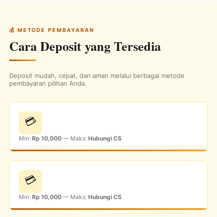
💰 METODE PEMBAYARAN
Cara Deposit yang Tersedia
Deposit mudah, cepat, dan aman melalui berbagai metode
pembayaran pilihan Anda.
💳
Min:
Rp 10,000
— Maks:
Hubungi CS
💳
Min:
Rp 10,000
— Maks:
Hubungi CS