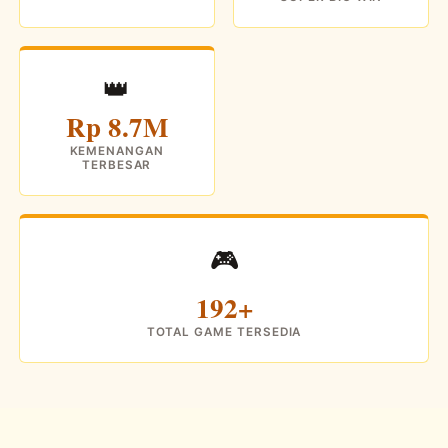
👑
Rp 8.7M
KEMENANGAN
TERBESAR
🎮
192+
TOTAL GAME TERSEDIA