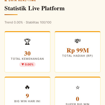
📊 DATA REAL-TIME
Statistik Live Platform
Trend 0.00% · Stabilitas 100/100
💸
🏆
Rp 99M
30
TOTAL HADIAH (RP)
TOTAL KEMENANGAN
▼ 0.00%
🔥
⭐
9
0
BIG WIN HARI INI
SUPER BIG WIN