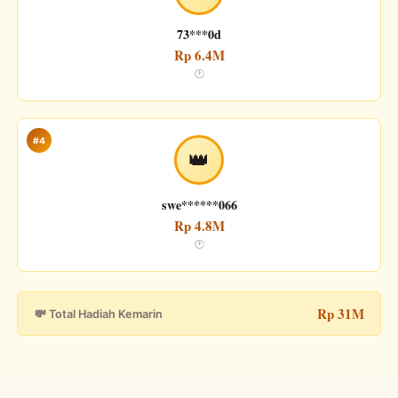
73***0d
Rp 6.4M
🕐
#4
👑
swe******066
Rp 4.8M
🕐
Rp 31M
💸 Total Hadiah Kemarin