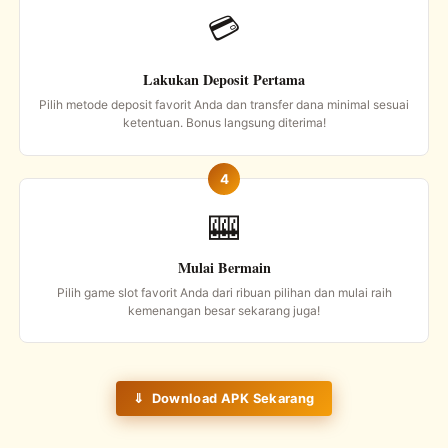
💳
Lakukan Deposit Pertama
Pilih metode deposit favorit Anda dan transfer dana minimal sesuai
ketentuan. Bonus langsung diterima!
🎰
Mulai Bermain
Pilih game slot favorit Anda dari ribuan pilihan dan mulai raih
kemenangan besar sekarang juga!
⇓ Download APK Sekarang