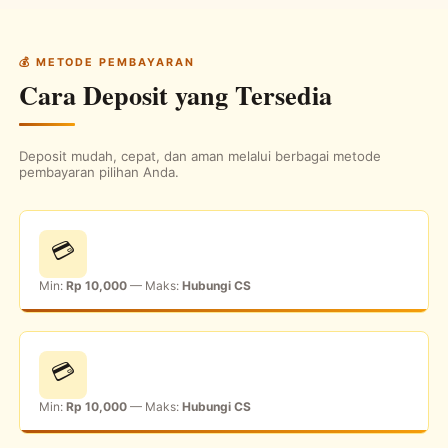
💰 METODE PEMBAYARAN
Cara Deposit yang Tersedia
Deposit mudah, cepat, dan aman melalui berbagai metode
pembayaran pilihan Anda.
💳
Min:
Rp 10,000
— Maks:
Hubungi CS
💳
Min:
Rp 10,000
— Maks:
Hubungi CS