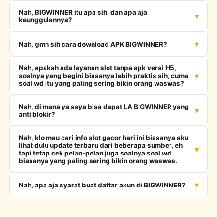
Nah, BIGWINNER itu apa sih, dan apa aja
keunggulannya?
Nah, gmn sih cara download APK BIGWINNER?
Nah, apakah ada layanan slot tanpa apk versi H5,
soalnya yang begini biasanya lebih praktis sih, cuma
soal wd itu yang paling sering bikin orang waswas?
Nah, di mana ya saya bisa dapat LA BIGWINNER yang
anti blokir?
Nah, klo mau cari info slot gacor hari ini biasanya aku
lihat dulu update terbaru dari beberapa sumber, eh
tapi tetap cek pelan-pelan juga soalnya soal wd
biasanya yang paling sering bikin orang waswas.
Nah, apa aja syarat buat daftar akun di BIGWINNER?