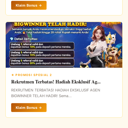
Klaim Bonus →
★ PROMOSI SPESIAL 2
Rekrutmen Terbatas! Hadiah Eksklusif Ag...
REKRUTMEN TERBATAS! HADIAH EKSKLUSIF AGEN
BIGWINNER TELAH HADIR! Sema...
Klaim Bonus →