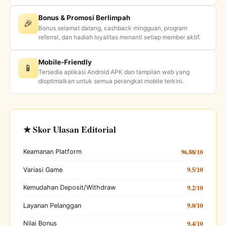
Bonus & Promosi Berlimpah
🎉
Bonus selamat datang, cashback mingguan, program
referral, dan hadiah loyalitas menanti setiap member aktif.
Mobile-Friendly
📱
Tersedia aplikasi Android APK dan tampilan web yang
dioptimalkan untuk semua perangkat mobile terkini.
★ Skor Ulasan Editorial
96.88/10
Keamanan Platform
9.5/10
Variasi Game
9.2/10
Kemudahan Deposit/Withdraw
9.0/10
Layanan Pelanggan
9.4/10
Nilai Bonus