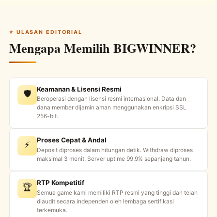
⭐ ULASAN EDITORIAL
Mengapa Memilih BIGWINNER?
Keamanan & Lisensi Resmi
🛡
Beroperasi dengan lisensi resmi internasional. Data dan
dana member dijamin aman menggunakan enkripsi SSL
256-bit.
Proses Cepat & Andal
⚡
Deposit diproses dalam hitungan detik. Withdraw diproses
maksimal 3 menit. Server uptime 99.9% sepanjang tahun.
RTP Kompetitif
🏆
Semua game kami memiliki RTP resmi yang tinggi dan telah
diaudit secara independen oleh lembaga sertifikasi
terkemuka.