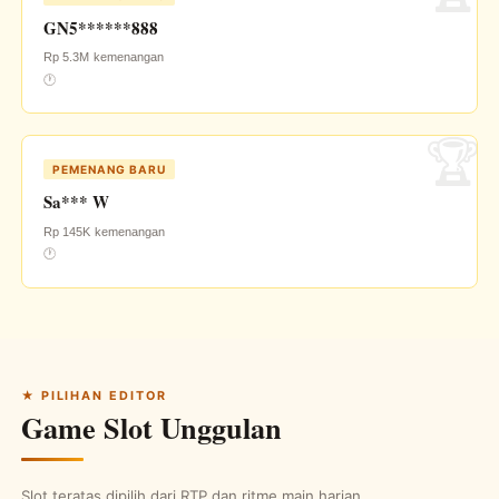
GN5******888
Rp 5.3M
kemenangan
🕐
PEMENANG BARU
Sa*** W
Rp 145K
kemenangan
🕐
★ PILIHAN EDITOR
Game Slot Unggulan
Slot teratas dipilih dari RTP dan ritme main harian.