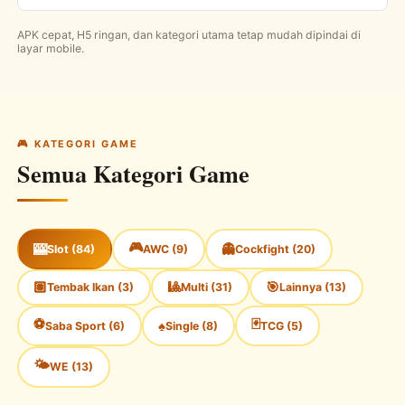
APK cepat, H5 ringan, dan kategori utama tetap mudah dipindai di
layar mobile.
🎮 KATEGORI GAME
Semua Kategori Game
🎮
🎰
👻
Slot (84)
AWC (9)
Cockfight (20)
🏽
🎱
🎯
Tembak Ikan (3)
Multi (31)
Lainnya (13)
⚽
🃏
♠
Saba Sport (6)
Single (8)
TCG (5)
🌤
WE (13)