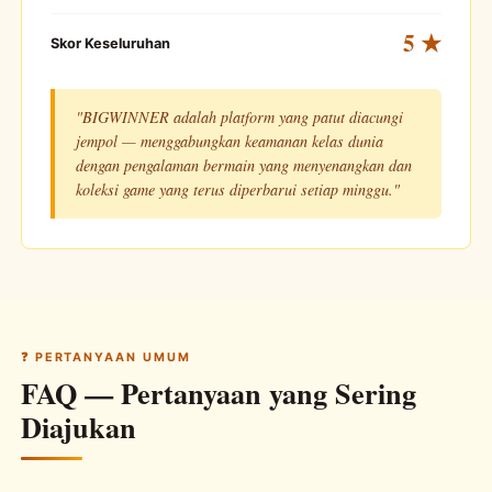
5 ★
Skor Keseluruhan
"BIGWINNER adalah platform yang patut diacungi
jempol — menggabungkan keamanan kelas dunia
dengan pengalaman bermain yang menyenangkan dan
koleksi game yang terus diperbarui setiap minggu."
❓ PERTANYAAN UMUM
FAQ — Pertanyaan yang Sering
Diajukan