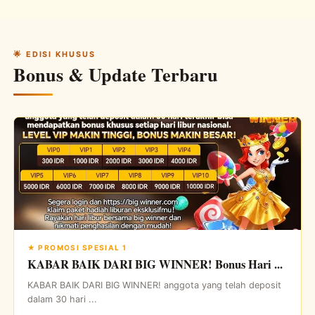
🌟 EDISI KHUSUS
Bonus & Update Terbaru
★ PROMOSI SPESIAL 1
KABAR BAIK DARI BIG WINNER! Bonus Hari ...
KABAR BAIK DARI BIG WINNER! anggota yang telah deposit
dalam 30 hari ...