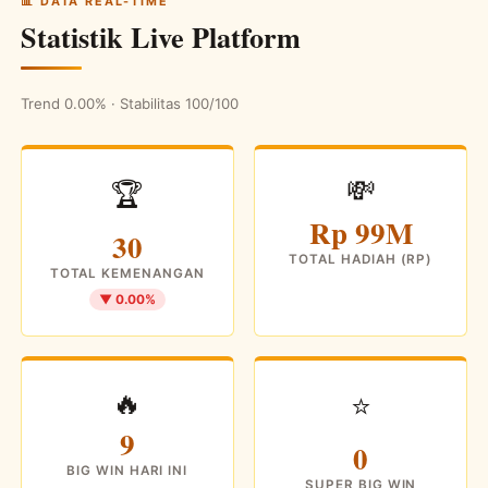
📊 DATA REAL-TIME
Statistik Live Platform
Trend 0.00% · Stabilitas 100/100
💸
🏆
Rp 99M
30
TOTAL HADIAH (RP)
TOTAL KEMENANGAN
▼ 0.00%
🔥
⭐
9
0
BIG WIN HARI INI
SUPER BIG WIN