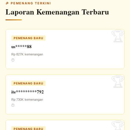
🎉 PEMENANG TERKINI
Laporan Kemenangan Terbaru
PEMENANG BARU
us*****88
Rp 827K
kemenangan
🕐
PEMENANG BARU
ite*********792
Rp 730K
kemenangan
🕐
PEMENANG BARU