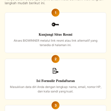
langkah mudah berikut ini.
🔑
Kunjungi Situs Resmi
Akses BIGWINNER melalui link resmi atau link alternatif yang
tersedia di halaman ini.
📝
Isi Formulir Pendaftaran
Masukkan data diri Anda dengan lengkap: nama, email, nomor HP,
dan kata sandi yang kuat.