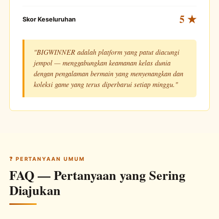
5 ★
Skor Keseluruhan
"BIGWINNER adalah platform yang patut diacungi
jempol — menggabungkan keamanan kelas dunia
dengan pengalaman bermain yang menyenangkan dan
koleksi game yang terus diperbarui setiap minggu."
❓ PERTANYAAN UMUM
FAQ — Pertanyaan yang Sering
Diajukan