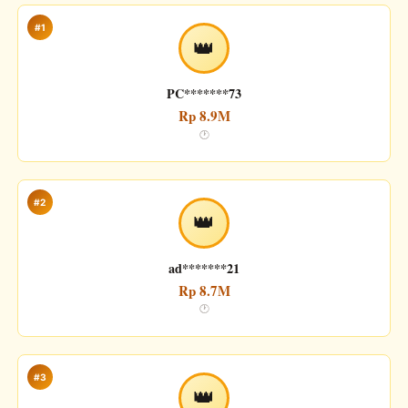
#1
👑
PC*******73
Rp 8.9M
🕐
#2
👑
ad*******21
Rp 8.7M
🕐
#3
👑