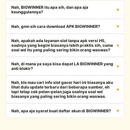
Nah, BIGWINNER itu apa sih, dan apa aja
keunggulannya?
Nah, gmn sih cara download APK BIGWINNER?
Nah, apakah ada layanan slot tanpa apk versi H5,
soalnya yang begini biasanya lebih praktis sih, cuma
soal wd itu yang paling sering bikin orang waswas?
Nah, di mana ya saya bisa dapat LA BIGWINNER yang
anti blokir?
Nah, klo mau cari info slot gacor hari ini biasanya aku
lihat dulu update terbaru dari beberapa sumber, eh
tapi tetap cek pelan-pelan juga soalnya soal wd
biasanya yang paling sering bikin orang waswas.
Nah, apa aja syarat buat daftar akun di BIGWINNER?