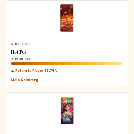
·
SLOT
ID #359
Hot Pot
RTP:
98.76%
📈 Return to Player 98.76%
Main Sekarang →