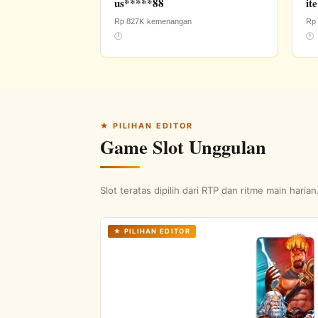
us*****88
it
Rp 827K
kemenangan
Rp
🕐
🕐
★ PILIHAN EDITOR
Game Slot Unggulan
Slot teratas dipilih dari RTP dan ritme main harian
★ PILIHAN EDITOR