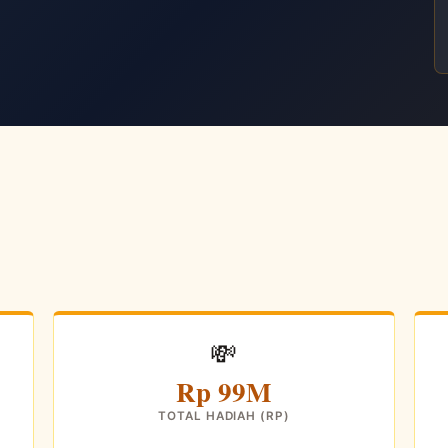
💸
Rp 99M
TOTAL HADIAH (RP)