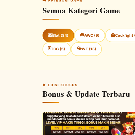
🎮 KATEGORI GAME
Semua Kategori Game
🎮
🎰
👻
Slot (84)
AWC (9)
Cockfight 
🃏
🌤
TCG (5)
WE (13)
🌟 EDISI KHUSUS
Bonus & Update Terbaru