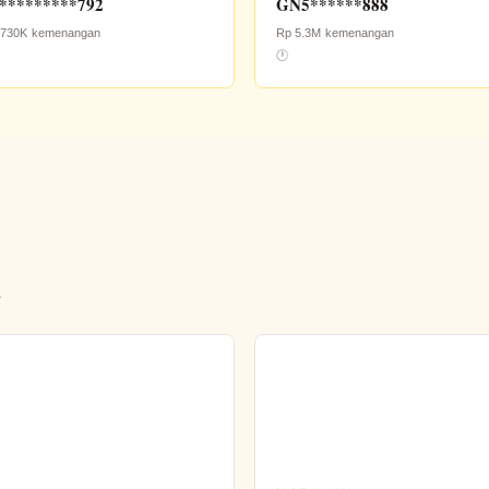
e*********792
GN5******888
 730K
kemenangan
Rp 5.3M
kemenangan
🕐
.