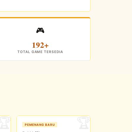
🎮
192+
TOTAL GAME TERSEDIA
PEMENANG BARU