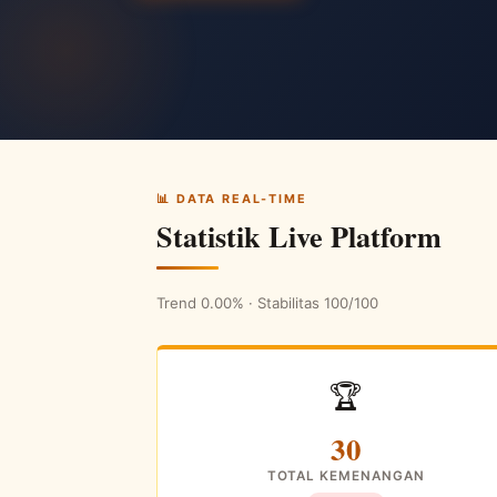
📊 DATA REAL-TIME
Statistik Live Platform
Trend 0.00% · Stabilitas 100/100
🏆
30
TOTAL KEMENANGAN