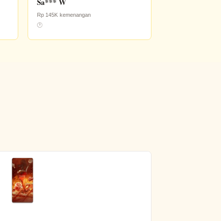
Sa*** W
Rp 145K
kemenangan
🕐