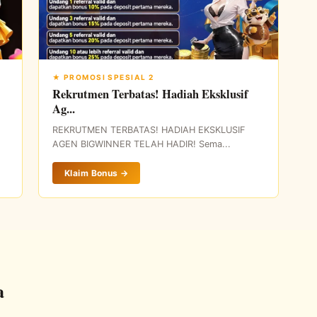
★ PROMOSI SPESIAL 2
Rekrutmen Terbatas! Hadiah Eksklusif
Ag...
REKRUTMEN TERBATAS! HADIAH EKSKLUSIF
AGEN BIGWINNER TELAH HADIR! Sema...
Klaim Bonus →
a