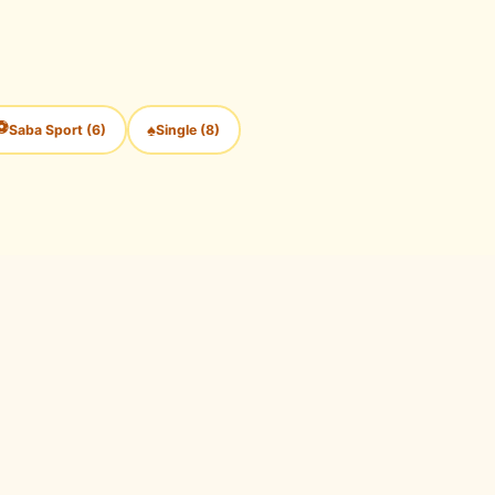
⚽
♠
Saba Sport (6)
Single (8)