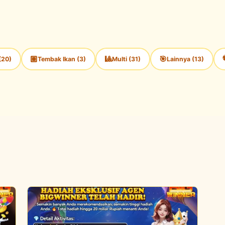
🏽
🎱
🎯
(20)
Tembak Ikan (3)
Multi (31)
Lainnya (13)