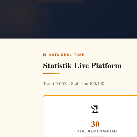
📊 DATA REAL-TIME
Statistik Live Platform
Trend 0.00% · Stabilitas 100/100
🏆
30
TOTAL KEMENANGAN