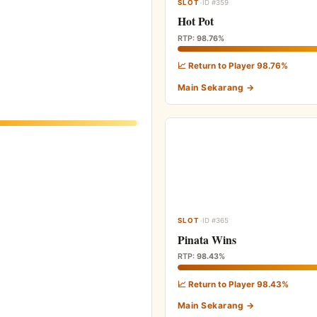
·
SLOT
ID #359
Hot Pot
RTP:
98.76%
📈 Return to Player 98.76%
Main Sekarang →
·
SLOT
ID #365
Pinata Wins
RTP:
98.43%
📈 Return to Player 98.43%
Main Sekarang →