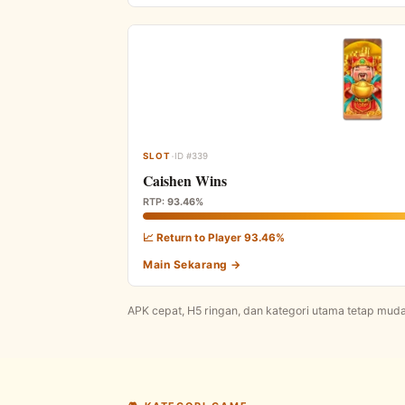
·
SLOT
ID #339
Caishen Wins
RTP:
93.46%
📈 Return to Player 93.46%
Main Sekarang →
APK cepat, H5 ringan, dan kategori utama tetap mudah