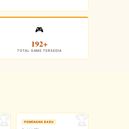
🎮
192+
TOTAL GAME TERSEDIA
PEMENANG BARU