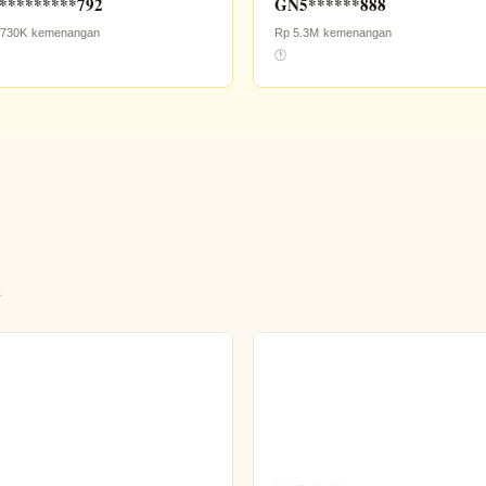
e*********792
GN5******888
 730K
kemenangan
Rp 5.3M
kemenangan
🕐
.