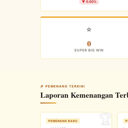
▼ 0.00%
⭐
0
SUPER BIG WIN
🎉 PEMENANG TERKINI
Laporan Kemenangan Ter
PEMENANG BARU
P