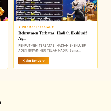
★ PROMOSI SPESIAL 2
Rekrutmen Terbatas! Hadiah Eksklusif
Ag...
REKRUTMEN TERBATAS! HADIAH EKSKLUSIF
AGEN BIGWINNER TELAH HADIR! Sema...
Klaim Bonus →
a