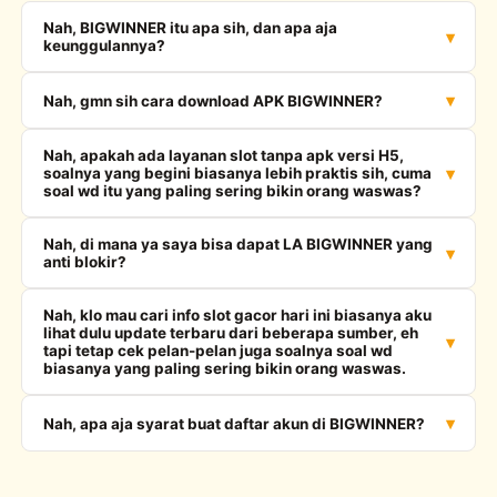
Nah, BIGWINNER itu apa sih, dan apa aja
keunggulannya?
Nah, gmn sih cara download APK BIGWINNER?
Nah, apakah ada layanan slot tanpa apk versi H5,
soalnya yang begini biasanya lebih praktis sih, cuma
soal wd itu yang paling sering bikin orang waswas?
Nah, di mana ya saya bisa dapat LA BIGWINNER yang
anti blokir?
Nah, klo mau cari info slot gacor hari ini biasanya aku
lihat dulu update terbaru dari beberapa sumber, eh
tapi tetap cek pelan-pelan juga soalnya soal wd
biasanya yang paling sering bikin orang waswas.
Nah, apa aja syarat buat daftar akun di BIGWINNER?