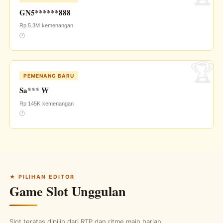
GN5******888
Rp 5.3M
kemenangan
🕐
PEMENANG BARU
Sa*** W
Rp 145K
kemenangan
🕐
★ PILIHAN EDITOR
Game Slot Unggulan
Slot teratas dipilih dari RTP dan ritme main harian.