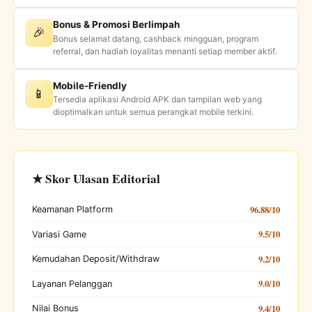
Bonus & Promosi Berlimpah
🎉
Bonus selamat datang, cashback mingguan, program
referral, dan hadiah loyalitas menanti setiap member aktif.
Mobile-Friendly
📱
Tersedia aplikasi Android APK dan tampilan web yang
dioptimalkan untuk semua perangkat mobile terkini.
★ Skor Ulasan Editorial
96.88/10
Keamanan Platform
9.5/10
Variasi Game
9.2/10
Kemudahan Deposit/Withdraw
9.0/10
Layanan Pelanggan
9.4/10
Nilai Bonus