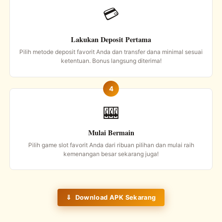
💳
Lakukan Deposit Pertama
Pilih metode deposit favorit Anda dan transfer dana minimal sesuai
ketentuan. Bonus langsung diterima!
🎰
Mulai Bermain
Pilih game slot favorit Anda dari ribuan pilihan dan mulai raih
kemenangan besar sekarang juga!
⇓ Download APK Sekarang