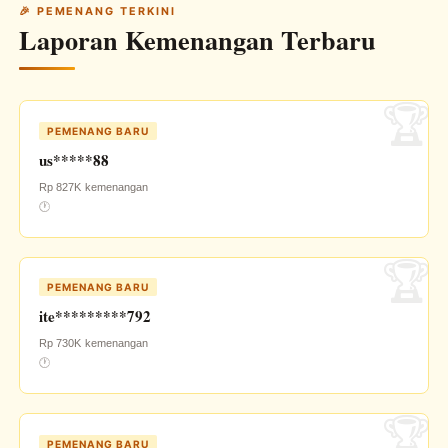
🎉 PEMENANG TERKINI
Laporan Kemenangan Terbaru
PEMENANG BARU
us*****88
Rp 827K
kemenangan
🕐
PEMENANG BARU
ite*********792
Rp 730K
kemenangan
🕐
PEMENANG BARU