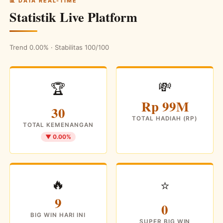
📊 DATA REAL-TIME
Statistik Live Platform
Trend 0.00% · Stabilitas 100/100
💸
🏆
Rp 99M
30
TOTAL HADIAH (RP)
TOTAL KEMENANGAN
▼ 0.00%
🔥
⭐
9
0
BIG WIN HARI INI
SUPER BIG WIN