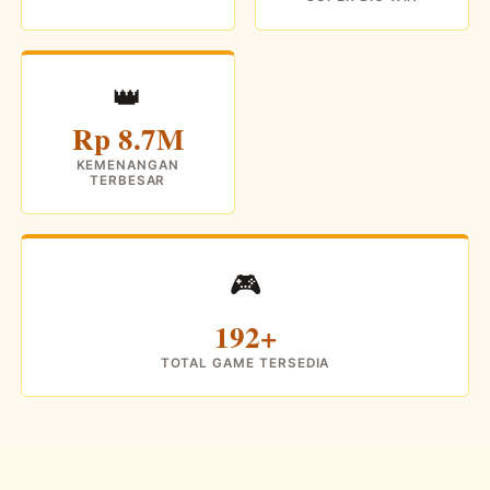
👑
Rp 8.7M
KEMENANGAN
TERBESAR
🎮
192+
TOTAL GAME TERSEDIA