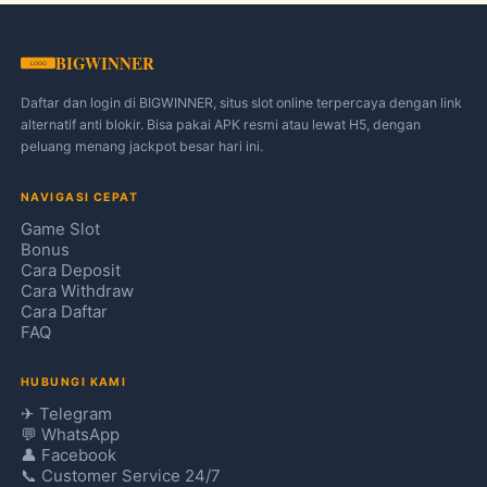
BIGWINNER
Daftar dan login di BIGWINNER, situs slot online terpercaya dengan link
alternatif anti blokir. Bisa pakai APK resmi atau lewat H5, dengan
peluang menang jackpot besar hari ini.
NAVIGASI CEPAT
Game Slot
Bonus
Cara Deposit
Cara Withdraw
Cara Daftar
FAQ
HUBUNGI KAMI
✈ Telegram
💬 WhatsApp
👤 Facebook
📞 Customer Service 24/7