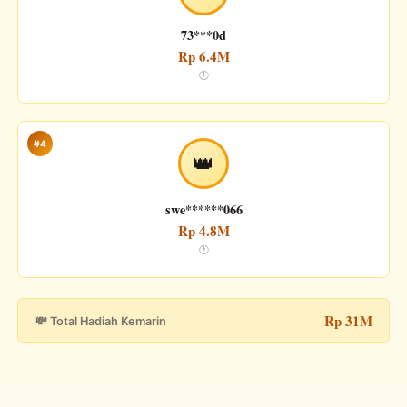
73***0d
Rp 6.4M
🕐
#4
👑
swe******066
Rp 4.8M
🕐
Rp 31M
💸 Total Hadiah Kemarin