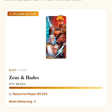
★ PILIHAN EDITOR
·
SLOT
ID #302
Zeus & Hades
RTP:
99.22%
📈 Return to Player 99.22%
Main Sekarang →