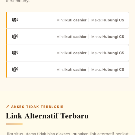
tersembunyi.
💸
Min:
Ikuti cashier
| Maks:
Hubungi CS
💸
Min:
Ikuti cashier
| Maks:
Hubungi CS
💸
Min:
Ikuti cashier
| Maks:
Hubungi CS
💸
Min:
Ikuti cashier
| Maks:
Hubungi CS
🔗 AKSES TIDAK TERBLOKIR
Link Alternatif Terbaru
Jika situs utama tidak bisa diakses, gunakan link alternatif berikut