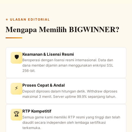
⭐ ULASAN EDITORIAL
Mengapa Memilih BIGWINNER?
Keamanan & Lisensi Resmi
🛡
Beroperasi dengan lisensi resmi internasional. Data dan
dana member dijamin aman menggunakan enkripsi SSL
256-bit.
Proses Cepat & Andal
⚡
Deposit diproses dalam hitungan detik. Withdraw diproses
maksimal 3 menit. Server uptime 99.9% sepanjang tahun.
RTP Kompetitif
🏆
Semua game kami memiliki RTP resmi yang tinggi dan telah
diaudit secara independen oleh lembaga sertifikasi
terkemuka.