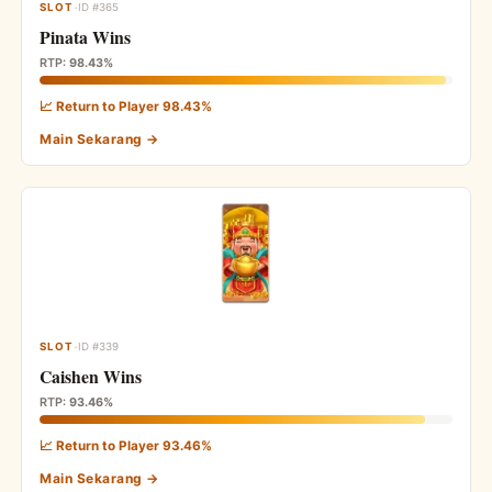
·
SLOT
ID #365
Pinata Wins
RTP:
98.43%
📈 Return to Player 98.43%
Main Sekarang →
·
SLOT
ID #339
Caishen Wins
RTP:
93.46%
📈 Return to Player 93.46%
Main Sekarang →