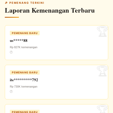
🎉 PEMENANG TERKINI
Laporan Kemenangan Terbaru
PEMENANG BARU
us*****88
Rp 827K
kemenangan
🕐
PEMENANG BARU
ite*********792
Rp 730K
kemenangan
🕐
PEMENANG BARU