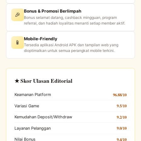
Bonus & Promosi Berlimpah
🎉
Bonus selamat datang, cashback mingguan, program
referral, dan hadiah loyalitas menanti setiap member aktif.
Mobile-Friendly
📱
Tersedia aplikasi Android APK dan tampilan web yang
dioptimalkan untuk semua perangkat mobile terkini.
★ Skor Ulasan Editorial
96.88/10
Keamanan Platform
9.5/10
Variasi Game
9.2/10
Kemudahan Deposit/Withdraw
9.0/10
Layanan Pelanggan
9.4/10
Nilai Bonus