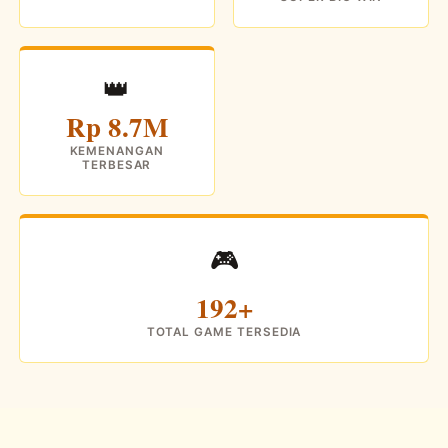
👑
Rp 8.7M
KEMENANGAN
TERBESAR
🎮
192+
TOTAL GAME TERSEDIA