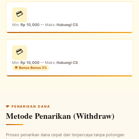
💳
Min:
Rp 10,000
— Maks:
Hubungi CS
💳
Min:
Rp 10,000
— Maks:
Hubungi CS
🌟 Bonus Bonus 2%
💸 PENARIKAN DANA
Metode Penarikan (Withdraw)
Proses penarikan dana cepat dan terpercaya tanpa potongan