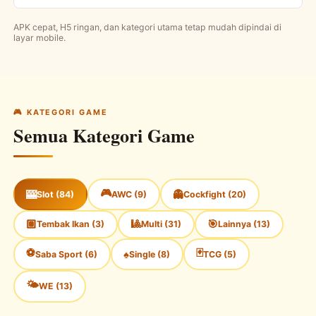
APK cepat, H5 ringan, dan kategori utama tetap mudah dipindai di
layar mobile.
🎮 KATEGORI GAME
Semua Kategori Game
🎮
🎰
👻
Slot (84)
AWC (9)
Cockfight (20)
🏽
🎱
🎯
Tembak Ikan (3)
Multi (31)
Lainnya (13)
⚽
🃏
♠
Saba Sport (6)
Single (8)
TCG (5)
🌤
WE (13)