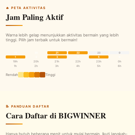
🔥 PETA AKTIVITAS
Jam Paling Aktif
Warna lebih gelap menunjukkan aktivitas bermain yang lebih
tinggi. Pilih jam terbaik untuk bermain!
19
20
21
22
23
0
1
2
3
4
5
6
19h
20h
21h
22h
23h
0h
1h
2h
3h
4h
5h
6h
Rendah
Tinggi
📝 PANDUAN DAFTAR
Cara Daftar di BIGWINNER
Hanya butuh beberapa menit untuk mulai bermain. Ikuti langkah-