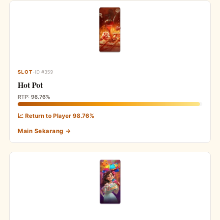
·
SLOT
ID #359
Hot Pot
RTP:
98.76%
📈 Return to Player 98.76%
Main Sekarang →