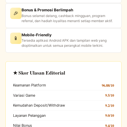
Bonus & Promosi Berlimpah
🎉
Bonus selamat datang, cashback mingguan, program
referral, dan hadiah loyalitas menanti setiap member aktif.
Mobile-Friendly
📱
Tersedia aplikasi Android APK dan tampilan web yang
dioptimalkan untuk semua perangkat mobile terkini.
★ Skor Ulasan Editorial
96.88/10
Keamanan Platform
9.5/10
Variasi Game
9.2/10
Kemudahan Deposit/Withdraw
9.0/10
Layanan Pelanggan
9.4/10
Nilai Bonus