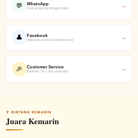
WhatsApp
💬
→
Chat langsung dengan kami
Facebook
👤
→
Halaman resmi Facebook kami
Customer Service
🎉
→
Bantuan 24/7 siap melayani
🏅 BINTANG KEMARIN
Juara Kemarin