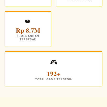
👑
Rp 8.7M
KEMENANGAN
TERBESAR
🎮
192+
TOTAL GAME TERSEDIA