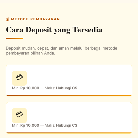
💰 METODE PEMBAYARAN
Cara Deposit yang Tersedia
Deposit mudah, cepat, dan aman melalui berbagai metode
pembayaran pilihan Anda.
💳
Min:
Rp 10,000
— Maks:
Hubungi CS
💳
Min:
Rp 10,000
— Maks:
Hubungi CS