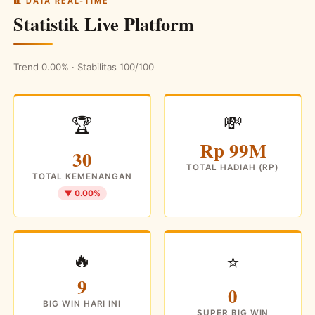
📊 DATA REAL-TIME
Statistik Live Platform
Trend 0.00% · Stabilitas 100/100
💸
🏆
Rp 99M
30
TOTAL HADIAH (RP)
TOTAL KEMENANGAN
▼ 0.00%
🔥
⭐
9
0
BIG WIN HARI INI
SUPER BIG WIN