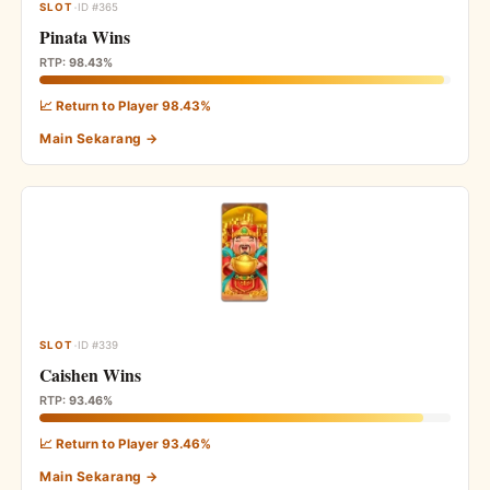
·
SLOT
ID #365
Pinata Wins
RTP:
98.43%
📈 Return to Player 98.43%
Main Sekarang →
·
SLOT
ID #339
Caishen Wins
RTP:
93.46%
📈 Return to Player 93.46%
Main Sekarang →