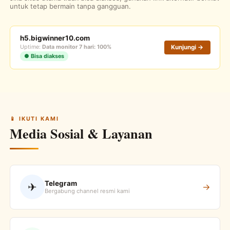
untuk tetap bermain tanpa gangguan.
h5.bigwinner10.com
Uptime:
Data monitor 7 hari: 100%
Kunjungi →
● Bisa diakses
📱 IKUTI KAMI
Media Sosial & Layanan
Telegram
✈
→
Bergabung channel resmi kami