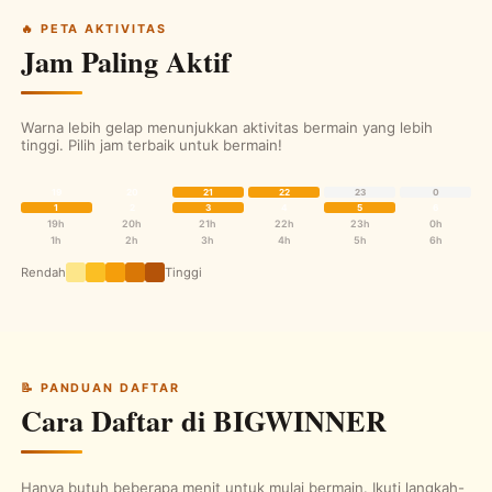
🔥 PETA AKTIVITAS
Jam Paling Aktif
Warna lebih gelap menunjukkan aktivitas bermain yang lebih
tinggi. Pilih jam terbaik untuk bermain!
19
20
21
22
23
0
1
2
3
4
5
6
19h
20h
21h
22h
23h
0h
1h
2h
3h
4h
5h
6h
Rendah
Tinggi
📝 PANDUAN DAFTAR
Cara Daftar di BIGWINNER
Hanya butuh beberapa menit untuk mulai bermain. Ikuti langkah-