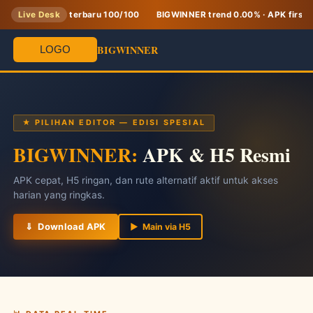
Stabilitas terbaru 100/100
Live Desk
BIGWINNER trend 0.00% · APK first
BIGWINNER
★ PILIHAN EDITOR — EDISI SPESIAL
BIGWINNER:
APK & H5 Resmi
APK cepat, H5 ringan, dan rute alternatif aktif untuk akses
harian yang ringkas.
⇓ Download APK
▶ Main via H5