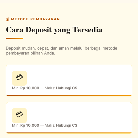
💰 METODE PEMBAYARAN
Cara Deposit yang Tersedia
Deposit mudah, cepat, dan aman melalui berbagai metode
pembayaran pilihan Anda.
💳
Min:
Rp 10,000
— Maks:
Hubungi CS
💳
Min:
Rp 10,000
— Maks:
Hubungi CS