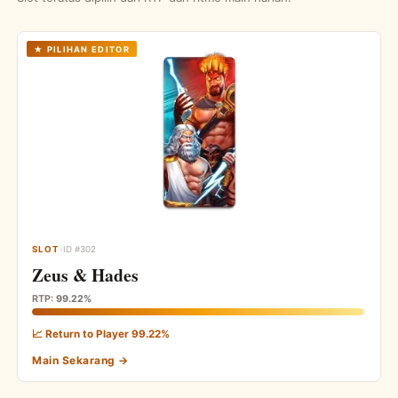
★ PILIHAN EDITOR
·
SLOT
ID #302
Zeus & Hades
RTP:
99.22%
📈 Return to Player 99.22%
Main Sekarang →