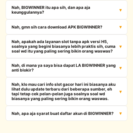
Nah, BIGWINNER itu apa sih, dan apa aja
keunggulannya?
Nah, gmn sih cara download APK BIGWINNER?
Nah, apakah ada layanan slot tanpa apk versi H5,
soalnya yang begini biasanya lebih praktis sih, cuma
soal wd itu yang paling sering bikin orang waswas?
Nah, di mana ya saya bisa dapat LA BIGWINNER yang
anti blokir?
Nah, klo mau cari info slot gacor hari ini biasanya aku
lihat dulu update terbaru dari beberapa sumber, eh
tapi tetap cek pelan-pelan juga soalnya soal wd
biasanya yang paling sering bikin orang waswas.
Nah, apa aja syarat buat daftar akun di BIGWINNER?