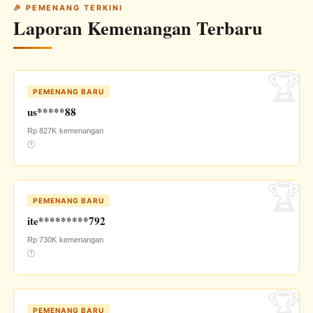
🎉 PEMENANG TERKINI
Laporan Kemenangan Terbaru
PEMENANG BARU
us*****88
Rp 827K
kemenangan
🕐
PEMENANG BARU
ite*********792
Rp 730K
kemenangan
🕐
PEMENANG BARU