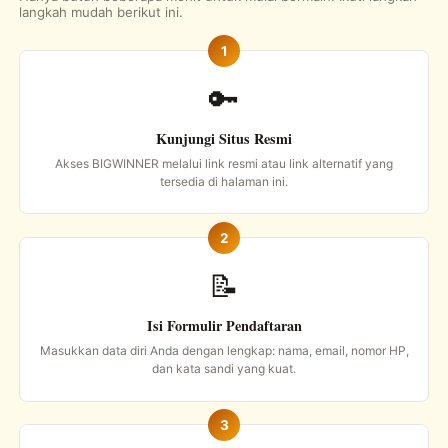
langkah mudah berikut ini.
🔑
Kunjungi Situs Resmi
Akses BIGWINNER melalui link resmi atau link alternatif yang
tersedia di halaman ini.
📝
Isi Formulir Pendaftaran
Masukkan data diri Anda dengan lengkap: nama, email, nomor HP,
dan kata sandi yang kuat.