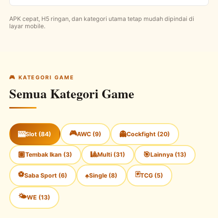
APK cepat, H5 ringan, dan kategori utama tetap mudah dipindai di
layar mobile.
🎮 KATEGORI GAME
Semua Kategori Game
🎮
🎰
👻
Slot (84)
AWC (9)
Cockfight (20)
🏽
🎱
🎯
Tembak Ikan (3)
Multi (31)
Lainnya (13)
⚽
🃏
♠
Saba Sport (6)
Single (8)
TCG (5)
🌤
WE (13)