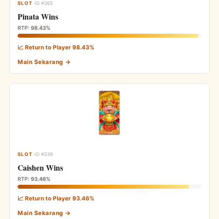
·
SLOT
ID #365
Pinata Wins
RTP:
98.43%
📈 Return to Player 98.43%
Main Sekarang →
·
SLOT
ID #339
Caishen Wins
RTP:
93.46%
📈 Return to Player 93.46%
Main Sekarang →