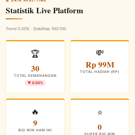
📊 DATA REAL-TIME
Statistik Live Platform
Trend 0.00% · Stabilitas 100/100
💸
🏆
Rp 99M
30
TOTAL HADIAH (RP)
TOTAL KEMENANGAN
▼ 0.00%
🔥
⭐
9
0
BIG WIN HARI INI
SUPER BIG WIN