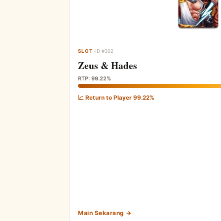
·
SLOT
ID #302
Zeus & Hades
RTP:
99.22%
📈 Return to Player 99.22%
Main Sekarang →