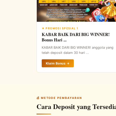
★ PROMOSI SPESIAL 1
KABAR BAIK DARI BIG WINNER!
Bonus Hari ...
KABAR BAIK DARI BIG WINNER! anggota yang
telah deposit dalam 30 hari ...
Klaim Bonus →
💰 METODE PEMBAYARAN
Cara Deposit yang Tersedi