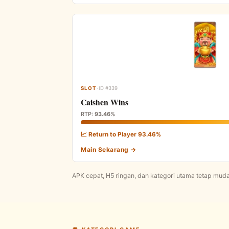
·
SLOT
ID #339
Caishen Wins
RTP:
93.46%
📈 Return to Player 93.46%
Main Sekarang →
APK cepat, H5 ringan, dan kategori utama tetap mudah