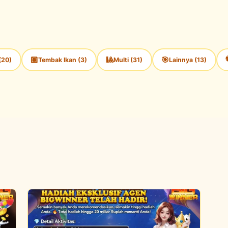
🏽
🎱
🎯
(20)
Tembak Ikan (3)
Multi (31)
Lainnya (13)