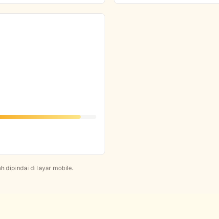
 dipindai di layar mobile.