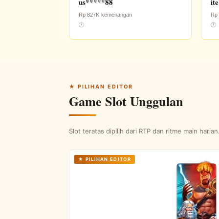
us*****88
it
Rp 827K
kemenangan
Rp
🕐
🕐
★ PILIHAN EDITOR
Game Slot Unggulan
Slot teratas dipilih dari RTP dan ritme main harian
★ PILIHAN EDITOR