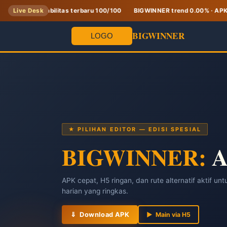
saat
Live Desk
Stabilitas terbaru 100/100
BIGWINNER trend 0.00% · APK firs
BIGWINNER
★ PILIHAN EDITOR — EDISI SPESIAL
BIGWINNER:
A
APK cepat, H5 ringan, dan rute alternatif aktif un
harian yang ringkas.
⇓ Download APK
▶ Main via H5