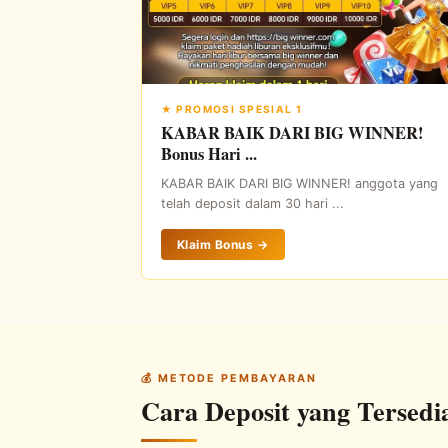
★ PROMOSI SPESIAL 1
KABAR BAIK DARI BIG WINNER!
Bonus Hari ...
KABAR BAIK DARI BIG WINNER! anggota yang
telah deposit dalam 30 hari ...
Klaim Bonus →
💰 METODE PEMBAYARAN
Cara Deposit yang Tersedi