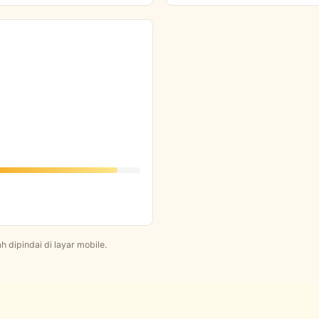
 dipindai di layar mobile.