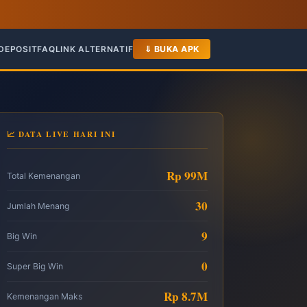
DEPOSIT
FAQ
LINK ALTERNATIF
⇓ BUKA APK
📈 DATA LIVE HARI INI
Rp 99M
Total Kemenangan
30
Jumlah Menang
9
Big Win
0
Super Big Win
Rp 8.7M
Kemenangan Maks