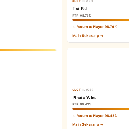
·
SLOT
ID #359
Hot Pot
RTP:
98.76%
📈 Return to Player 98.76%
Main Sekarang →
·
SLOT
ID #365
Pinata Wins
RTP:
98.43%
📈 Return to Player 98.43%
Main Sekarang →