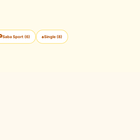
⚽
♠
Saba Sport (6)
Single (8)