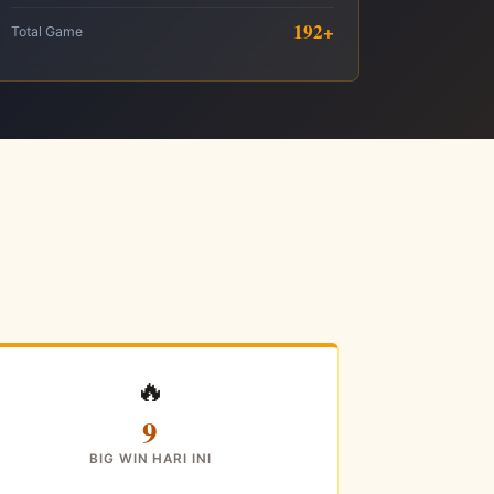
192+
Total Game
🔥
9
BIG WIN HARI INI