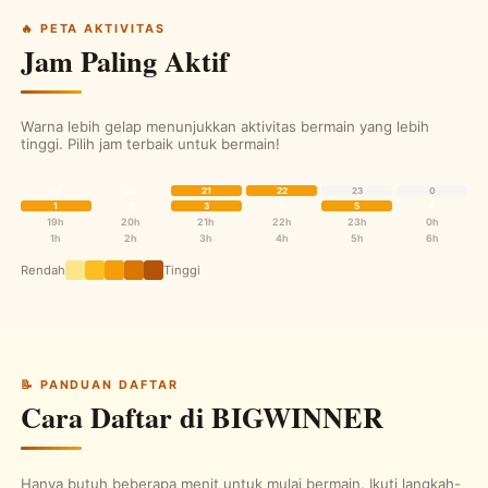
🔥 PETA AKTIVITAS
Jam Paling Aktif
Warna lebih gelap menunjukkan aktivitas bermain yang lebih
tinggi. Pilih jam terbaik untuk bermain!
19
20
21
22
23
0
1
2
3
4
5
6
19h
20h
21h
22h
23h
0h
1h
2h
3h
4h
5h
6h
Rendah
Tinggi
📝 PANDUAN DAFTAR
Cara Daftar di BIGWINNER
Hanya butuh beberapa menit untuk mulai bermain. Ikuti langkah-