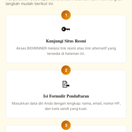
langkah mudah berikut ini.
🔑
Kunjungi Situs Resmi
Akses BIGWINNER melalui link resmi atau link alternatif yang
tersedia di halaman ini.
📝
Isi Formulir Pendaftaran
Masukkan data diri Anda dengan lengkap: nama, email, nomor HP,
dan kata sandi yang kuat.