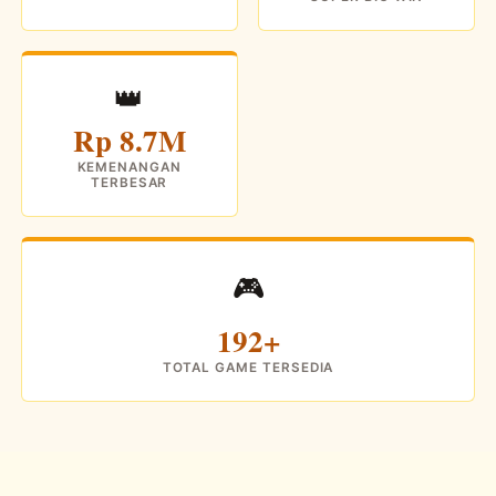
👑
Rp 8.7M
KEMENANGAN
TERBESAR
🎮
192+
TOTAL GAME TERSEDIA