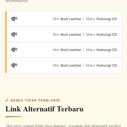
tersembunyi.
💸
Min:
Ikuti cashier
| Maks:
Hubungi CS
💸
Min:
Ikuti cashier
| Maks:
Hubungi CS
💸
Min:
Ikuti cashier
| Maks:
Hubungi CS
💸
Min:
Ikuti cashier
| Maks:
Hubungi CS
🔗 AKSES TIDAK TERBLOKIR
Link Alternatif Terbaru
Jika situs utama tidak bisa diakses, gunakan link alternatif berikut