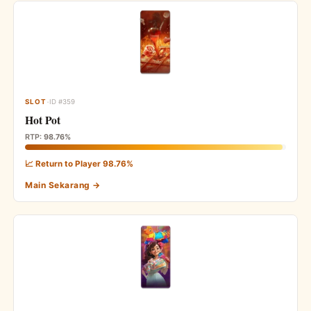
·
SLOT
ID #359
Hot Pot
RTP:
98.76%
📈 Return to Player 98.76%
Main Sekarang →