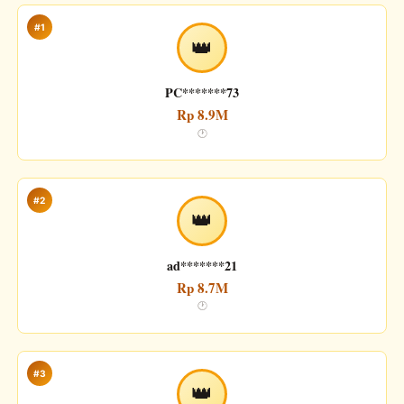
#1
👑
PC*******73
Rp 8.9M
🕐
#2
👑
ad*******21
Rp 8.7M
🕐
#3
👑