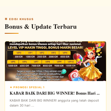
🌟 EDISI KHUSUS
Bonus & Update Terbaru
★ PROMOSI SPESIAL 1
KABAR BAIK DARI BIG WINNER! Bonus Hari ...
KABAR BAIK DARI BIG WINNER! anggota yang telah deposit
dalam 30 hari ...