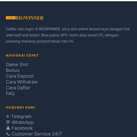
BIGWINNER
Daftar dan login di BIGWINNER, situs slot online terpercaya dengan link
alternatif anti blokir. Bisa pakai APK resmi atau lewat H5, dengan
peluang menang jackpot besar hari ini.
NAVIGASI CEPAT
Game Slot
Bonus
Cara Deposit
Cara Withdraw
Cara Daftar
FAQ
HUBUNGI KAMI
✈ Telegram
💬 WhatsApp
👤 Facebook
📞 Customer Service 24/7