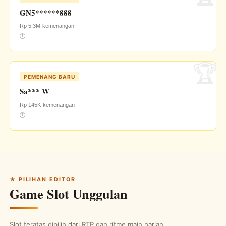
GN5******888
Rp 5.3M
kemenangan
🕐
PEMENANG BARU
Sa*** W
Rp 145K
kemenangan
🕐
★ PILIHAN EDITOR
Game Slot Unggulan
Slot teratas dipilih dari RTP dan ritme main harian.