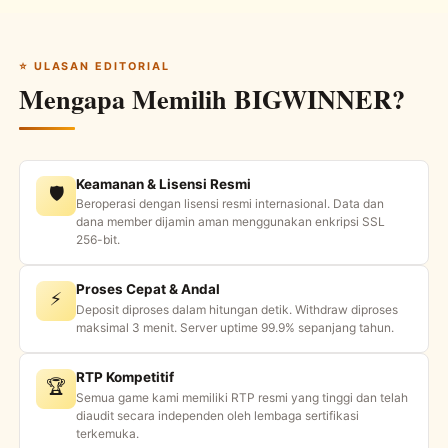
⭐ ULASAN EDITORIAL
Mengapa Memilih BIGWINNER?
Keamanan & Lisensi Resmi
🛡
Beroperasi dengan lisensi resmi internasional. Data dan
dana member dijamin aman menggunakan enkripsi SSL
256-bit.
Proses Cepat & Andal
⚡
Deposit diproses dalam hitungan detik. Withdraw diproses
maksimal 3 menit. Server uptime 99.9% sepanjang tahun.
RTP Kompetitif
🏆
Semua game kami memiliki RTP resmi yang tinggi dan telah
diaudit secara independen oleh lembaga sertifikasi
terkemuka.