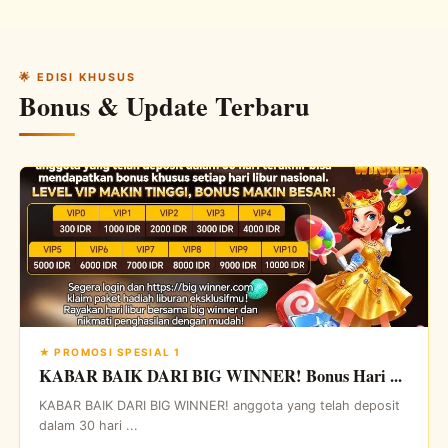
🌟 EDISI KHUSUS
Bonus & Update Terbaru
★ PROMOSI SPESIAL 1
KABAR BAIK DARI BIG WINNER! Bonus Hari ...
KABAR BAIK DARI BIG WINNER! anggota yang telah deposit
dalam 30 hari ...