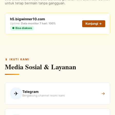
untuk tetap bermain tanpa gangguan.
h5.bigwinner10.com
Uptime:
Data monitor 7 hari: 100%
Kunjungi →
● Bisa diakses
📱 IKUTI KAMI
Media Sosial & Layanan
Telegram
✈
→
Bergabung channel resmi kami