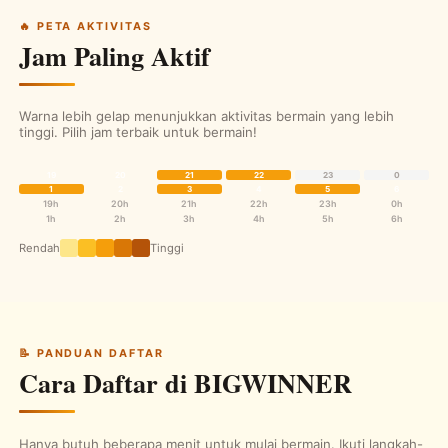
🔥 PETA AKTIVITAS
Jam Paling Aktif
Warna lebih gelap menunjukkan aktivitas bermain yang lebih
tinggi. Pilih jam terbaik untuk bermain!
19
20
21
22
23
0
1
2
3
4
5
6
19h
20h
21h
22h
23h
0h
1h
2h
3h
4h
5h
6h
Rendah
Tinggi
📝 PANDUAN DAFTAR
Cara Daftar di BIGWINNER
Hanya butuh beberapa menit untuk mulai bermain. Ikuti langkah-