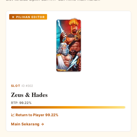
★ PILIHAN EDITOR
·
SLOT
ID #302
Zeus & Hades
RTP:
99.22%
📈 Return to Player 99.22%
Main Sekarang →