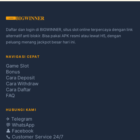
BIGWINNER
Daftar dan login di BIGWINNER, situs slot online terpercaya dengan link
alternatif anti blokir. Bisa pakai APK resmi atau lewat H5, dengan
peluang menang jackpot besar hari ini.
NAVIGASI CEPAT
Game Slot
Bonus
Cara Deposit
Cara Withdraw
Cara Daftar
FAQ
HUBUNGI KAMI
✈ Telegram
💬 WhatsApp
👤 Facebook
📞 Customer Service 24/7