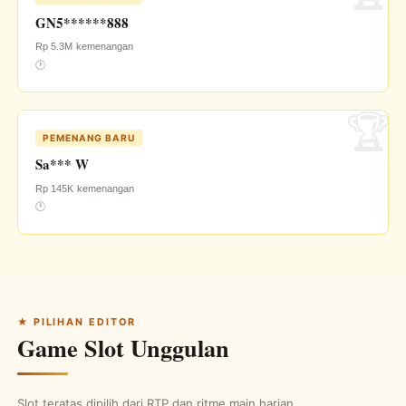
GN5******888
Rp 5.3M
kemenangan
🕐
PEMENANG BARU
Sa*** W
Rp 145K
kemenangan
🕐
★ PILIHAN EDITOR
Game Slot Unggulan
Slot teratas dipilih dari RTP dan ritme main harian.