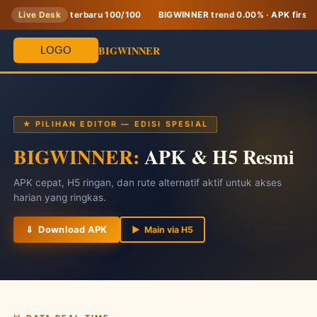
Stabilitas terbaru 100/100
Live Desk
BIGWINNER trend 0.00% · APK first
BIGWINNER
★ PILIHAN EDITOR — EDISI SPESIAL
BIGWINNER:
APK & H5 Resmi
APK cepat, H5 ringan, dan rute alternatif aktif untuk akses
harian yang ringkas.
⇓ Download APK
▶ Main via H5