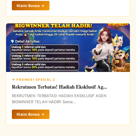
Klaim Bonus →
★ PROMOSI SPESIAL 2
Rekrutmen Terbatas! Hadiah Eksklusif Ag...
REKRUTMEN TERBATAS! HADIAH EKSKLUSIF AGEN
BIGWINNER TELAH HADIR! Sema...
Klaim Bonus →