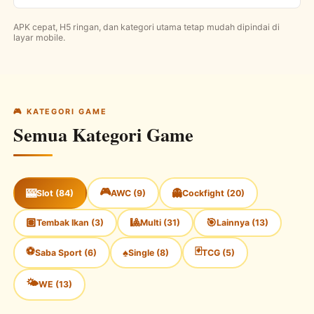
APK cepat, H5 ringan, dan kategori utama tetap mudah dipindai di
layar mobile.
🎮 KATEGORI GAME
Semua Kategori Game
🎮
🎰
👻
Slot (84)
AWC (9)
Cockfight (20)
🏽
🎱
🎯
Tembak Ikan (3)
Multi (31)
Lainnya (13)
⚽
🃏
♠
Saba Sport (6)
Single (8)
TCG (5)
🌤
WE (13)