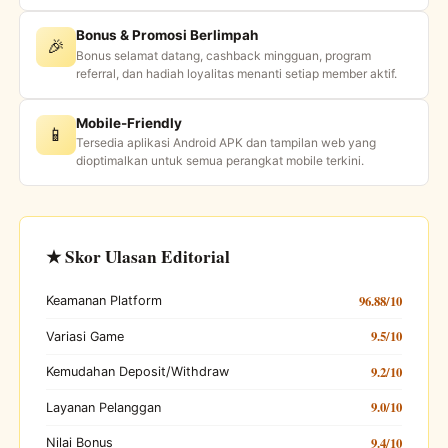
Bonus & Promosi Berlimpah
🎉
Bonus selamat datang, cashback mingguan, program
referral, dan hadiah loyalitas menanti setiap member aktif.
Mobile-Friendly
📱
Tersedia aplikasi Android APK dan tampilan web yang
dioptimalkan untuk semua perangkat mobile terkini.
★ Skor Ulasan Editorial
96.88/10
Keamanan Platform
9.5/10
Variasi Game
9.2/10
Kemudahan Deposit/Withdraw
9.0/10
Layanan Pelanggan
9.4/10
Nilai Bonus