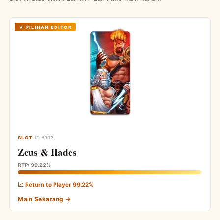
★ PILIHAN EDITOR
·
SLOT
ID #302
Zeus & Hades
RTP:
99.22%
📈 Return to Player 99.22%
Main Sekarang →