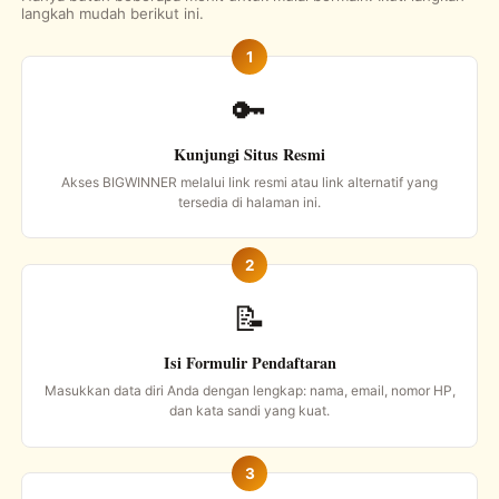
langkah mudah berikut ini.
🔑
Kunjungi Situs Resmi
Akses BIGWINNER melalui link resmi atau link alternatif yang
tersedia di halaman ini.
📝
Isi Formulir Pendaftaran
Masukkan data diri Anda dengan lengkap: nama, email, nomor HP,
dan kata sandi yang kuat.