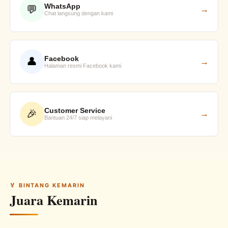
WhatsApp
💬
→
Chat langsung dengan kami
Facebook
👤
→
Halaman resmi Facebook kami
Customer Service
🎉
→
Bantuan 24/7 siap melayani
🏅 BINTANG KEMARIN
Juara Kemarin