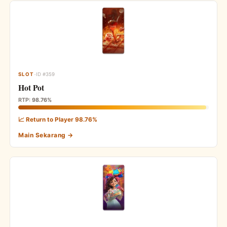
·
SLOT
ID #359
Hot Pot
RTP:
98.76%
📈 Return to Player 98.76%
Main Sekarang →