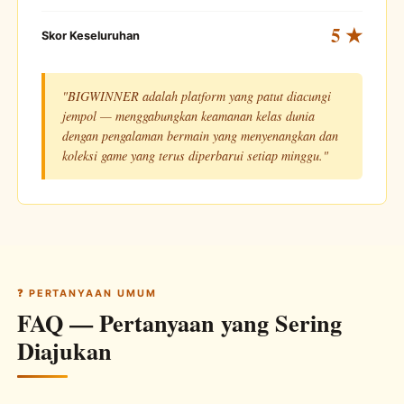
5 ★
Skor Keseluruhan
"BIGWINNER adalah platform yang patut diacungi
jempol — menggabungkan keamanan kelas dunia
dengan pengalaman bermain yang menyenangkan dan
koleksi game yang terus diperbarui setiap minggu."
❓ PERTANYAAN UMUM
FAQ — Pertanyaan yang Sering
Diajukan