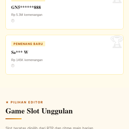
GN5******888
Rp 5.3M
kemenangan
🕐
PEMENANG BARU
Sa*** W
Rp 145K
kemenangan
🕐
★ PILIHAN EDITOR
Game Slot Unggulan
Slot teratas dipilih dari RTP dan ritme main harian.