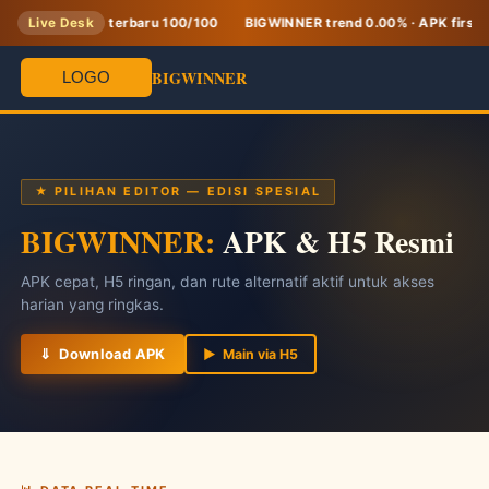
Stabilitas terbaru 100/100
Live Desk
BIGWINNER trend 0.00% · APK first
BIGWINNER
★ PILIHAN EDITOR — EDISI SPESIAL
BIGWINNER:
APK & H5 Resmi
APK cepat, H5 ringan, dan rute alternatif aktif untuk akses
harian yang ringkas.
⇓ Download APK
▶ Main via H5