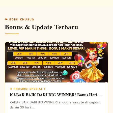
🌟 EDISI KHUSUS
Bonus & Update Terbaru
★ PROMOSI SPESIAL 1
KABAR BAIK DARI BIG WINNER! Bonus Hari ...
KABAR BAIK DARI BIG WINNER! anggota yang telah deposit
dalam 30 hari ...