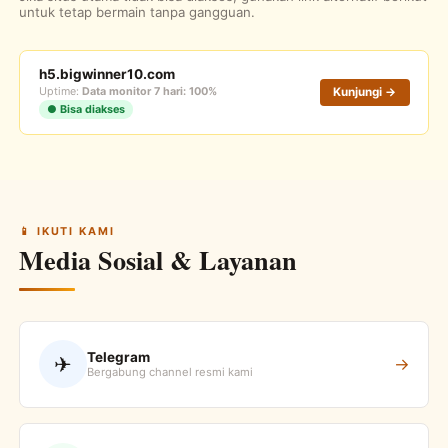
untuk tetap bermain tanpa gangguan.
h5.bigwinner10.com
Uptime:
Data monitor 7 hari: 100%
Kunjungi →
● Bisa diakses
📱 IKUTI KAMI
Media Sosial & Layanan
Telegram
✈
→
Bergabung channel resmi kami