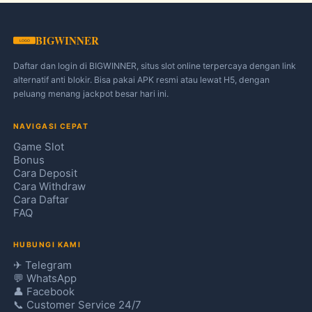
BIGWINNER
Daftar dan login di BIGWINNER, situs slot online terpercaya dengan link
alternatif anti blokir. Bisa pakai APK resmi atau lewat H5, dengan
peluang menang jackpot besar hari ini.
NAVIGASI CEPAT
Game Slot
Bonus
Cara Deposit
Cara Withdraw
Cara Daftar
FAQ
HUBUNGI KAMI
✈ Telegram
💬 WhatsApp
👤 Facebook
📞 Customer Service 24/7