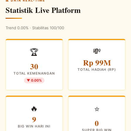
📊 DATA REAL-TIME
Statistik Live Platform
Trend 0.00% · Stabilitas 100/100
💸
🏆
Rp 99M
30
TOTAL HADIAH (RP)
TOTAL KEMENANGAN
▼ 0.00%
🔥
⭐
9
0
BIG WIN HARI INI
SUPER BIG WIN