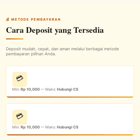
💰 METODE PEMBAYARAN
Cara Deposit yang Tersedia
Deposit mudah, cepat, dan aman melalui berbagai metode
pembayaran pilihan Anda.
💳
Min:
Rp 10,000
— Maks:
Hubungi CS
💳
Min:
Rp 10,000
— Maks:
Hubungi CS